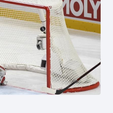
Moderní pětiboj
Triatlon
Motorsport
Veslování
Olympijské hry
Vodní slalom
Parasport
Volejbal
Plavání
Ostatní
Plážový volejbal