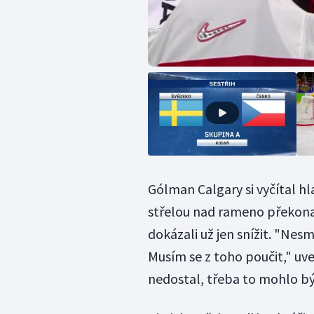
Gólman Calgary si vyčítal hl
střelou nad rameno překonal 
dokázali už jen snížit. "Nesm
Musím se z toho poučit," uv
nedostal, třeba to mohlo být 