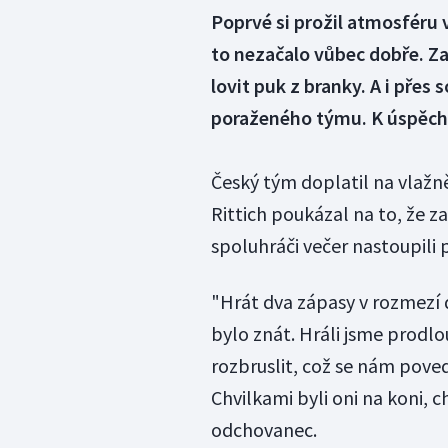
Poprvé si prožil atmosféru
to nezačalo vůbec dobře. Z
lovit puk z branky. A i přes
poraženého týmu. K úspěch
Český tým doplatil na vlažněj
Rittich poukázal na to, že 
spoluhráči večer nastoupili 
"Hrát dva zápasy v rozmezí d
bylo znát. Hráli jsme prodlo
rozbruslit, což se nám poved
Chvilkami byli oni na koni, c
odchovanec.