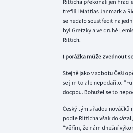
Ritticha překonali jen hráči
trefili i Mattias Janmark a Ri
se nedalo soustředit na jedn
byl Gretzky a ve druhé Lemi
Rittich.
I porážka může zvednout 
Stejně jako v sobotu Češi opě
se jim to ale nepodařilo. "Fur
docpou. Bohužel se to nepoda
Český tým s řadou nováčků 
podle Ritticha však dokázal,
"Věřím, že nám dnešní výkon