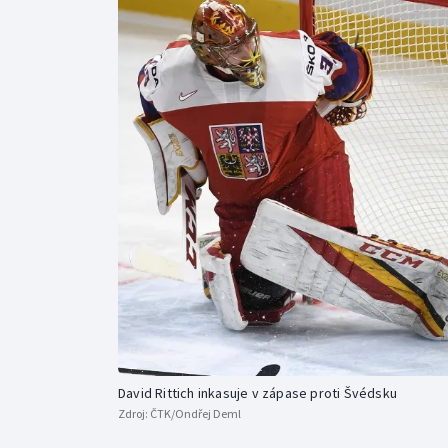
Curling
Dostihy
Florbal
Futsal
Golf
Gymnastika
David Rittich inkasuje v zápase proti Švédsku
Zdroj:
ČTK/Ondřej Deml