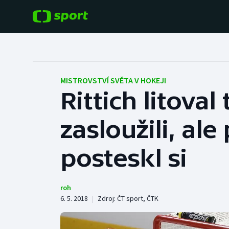
POPULÁRNÍ
DALŠÍ SPORTY
Fotbal
Americký fotbal
MISTROVSTVÍ SVĚTA V HOKEJI
Rittich litoval
Hokej
Baseball a softbal
zasloužili, ale
Tenis
Basketbal
Atletika
posteskl si
Biatlon
Cyklistika
Boby a skeleton
roh
6. 5. 2018
|
Zdroj:
ČT sport
,
ČTK
Box