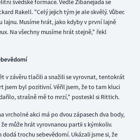
 elitní švédské formace. Vedle Zibanejada se
ckard Rakell. "Celý jejich tým je ale skvělý. Vůbec
u lajnu. Musíme hrát, jako kdyby v první lajně
eux. Na všechny musíme hrát stejně," řekl
sebevědomí
t v závěru tlačili a snažili se vyrovnat, tentokrát
t jsem byl pozitivní. Věřil jsem, že to tam kluci
řilo, strašně mě to mrzí," posteskl si Rittich.
na vrcholné akci má po dvou zápasech dva body,
 že může hrát vyrovnanou partii s kýmkoliv.
 dodá trochu sebevědomí. Ukázali jsme si, že