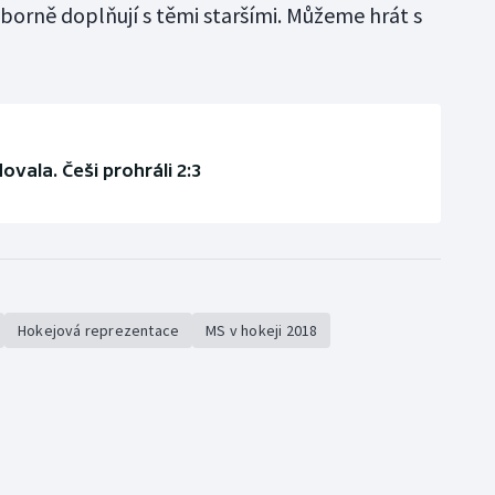
ýborně doplňují s těmi staršími. Můžeme hrát s
vala. Češi prohráli 2:3
Hokejová reprezentace
MS v hokeji 2018