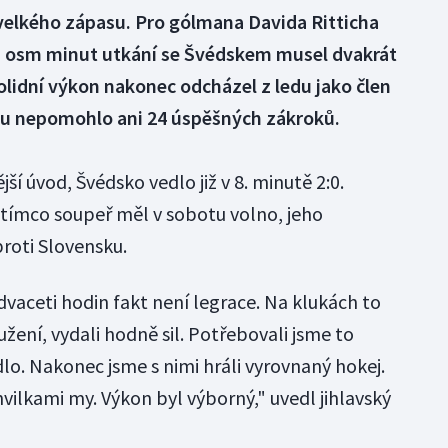
 velkého zápasu. Pro gólmana Davida Ritticha
a osm minut utkání se Švédskem musel dvakrát
 solidní výkon nakonec odcházel z ledu jako člen
u nepomohlo ani 24 úspěšných zákroků.
ší úvod, Švédsko vedlo již v 8. minutě 2:0.
zatímco soupeř měl v sobotu volno, jeho
proti Slovensku.
vaceti hodin fakt není legrace. Na klukách to
užení, vydali hodně sil. Potřebovali jsme to
lo. Nakonec jsme s nimi hráli vyrovnaný hokej.
hvilkami my. Výkon byl výborný," uvedl jihlavský