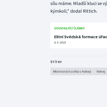
sílu máme. Mladší kluci se v
kýmkoli," dodal Rittich.
SOUVISEJÍCÍ ČLÁNKY
Elitní švédská formace úřado
6. 5. 2018
ŠTÍTKY
Mistrovství světa v hokeji
Hokej