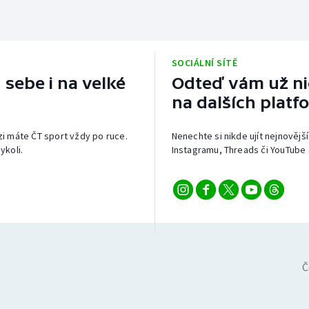
SOCIÁLNÍ SÍTĚ
 sebe i na velké
Odteď vám už nic
na dalších platf
izi máte ČT sport vždy po ruce.
Nenechte si nikde ujít nejnovější
ykoli.
Instagramu, Threads či YouTube 
Č