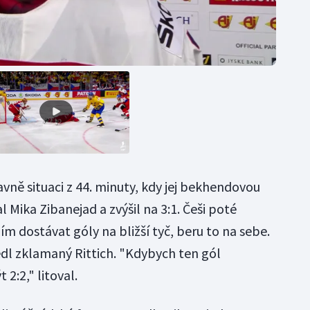
avně situaci z 44. minuty, kdy jej bekhendovou
Mika Zibanejad a zvýšil na 3:1. Češi poté
ím dostávat góly na bližší tyč, beru to na sebe.
edl zklamaný Rittich. "Kdybych ten gól
2:2," litoval.