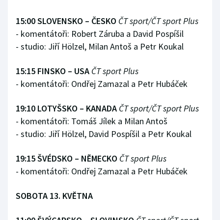
15:00 SLOVENSKO – ČESKO
ČT sport/ČT sport Plus
Gymnastika
- komentátoři: Robert Záruba a David Pospíšil
- studio: Jiří Hölzel, Milan Antoš a Petr Koukal
Házená
Jezdectví
15:15 FINSKO – USA
ČT sport Plus
- komentátoři: Ondřej Zamazal a Petr Hubáček
Judo
19:10 LOTYŠSKO – KANADA
ČT sport/ČT sport Plus
Krasobruslení
- komentátoři: Tomáš Jílek a Milan Antoš
- studio: Jiří Hölzel, David Pospíšil a Petr Koukal
Lezení
19:15 ŠVÉDSKO – NĚMECKO
ČT sport Plus
Lyže a snowboard
- komentátoři: Ondřej Zamazal a Petr Hubáček
Moderní pětiboj
SOBOTA 13. KVĚTNA
Motorsport