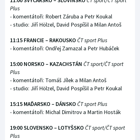
11:00 ŠVÝCARSKO – SLOVINSKO
ČT sport/ČT sport
Plus
Olympijské hry
- komentátoři: Robert Záruba a Petr Koukal
- studio: Jiří Hölzel, David Pospíšil a Milan Antoš
Parasport
Plavání
11:15 FRANCIE – RAKOUSKO
ČT sport Plus
- komentátoři: Ondřej Zamazal a Petr Hubáček
Plážový volejbal
15:00 NORSKO – KAZACHSTÁN
ČT sport/ČT sport
Ragby
Plus
- komentátoři: Tomáš Jílek a Milan Antoš
Rychlobruslení
- studio: Jiří Hölzel, David Pospíšil a Petr Koukal
Rychlostní kanoistika
15:15 MAĎARSKO – DÁNSKO
ČT sport Plus
- komentátoři: Michal Dimitrov a Martin Hosták
Short track
19:00 SLOVENSKO – LOTYŠSKO
ČT sport/ČT sport
Sportovní střelba
Plus