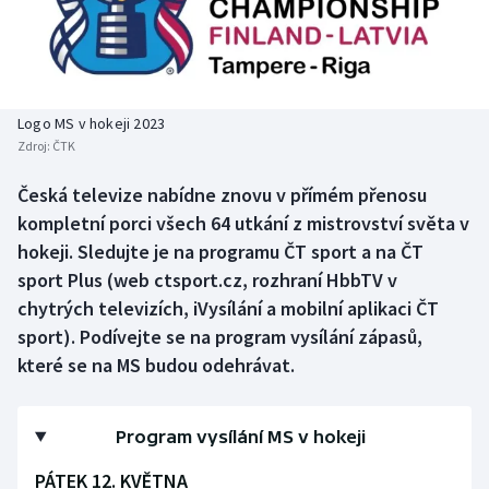
Baseball a softbal
Soutěže
Basketbal
Historické návraty
Biatlon
Aplikace ČT sport
Logo MS v hokeji 2023
Zdroj:
ČTK
Boby a skeleton
AZ kvíz
Česká televize nabídne znovu v přímém přenosu
kompletní porci všech 64 utkání z mistrovství světa v
Box
hokeji. Sledujte je na programu ČT sport a na ČT
Curling
sport Plus (web ctsport.cz, rozhraní HbbTV v
chytrých televizích, iVysílání a mobilní aplikaci ČT
Dostihy
sport). Podívejte se na program vysílání zápasů,
které se na MS budou odehrávat.
Florbal
Futsal
Program vysílání MS v hokeji
PÁTEK 12. KVĚTNA
Golf