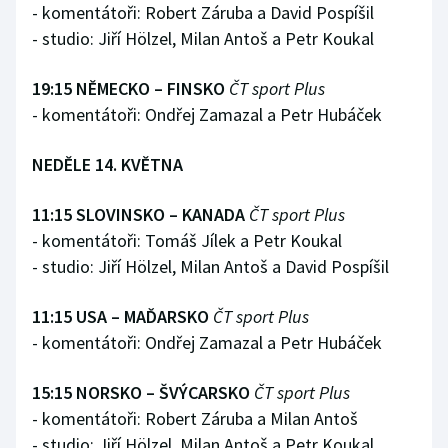
- komentátoři: Robert Záruba a David Pospíšil
Stolní tenis
- studio: Jiří Hölzel, Milan Antoš a Petr Koukal
Triatlon
19:15 NĚMECKO – FINSKO
ČT sport Plus
Veslování
- komentátoři: Ondřej Zamazal a Petr Hubáček
Vodní slalom
NEDĚLE 14. KVĚTNA
Volejbal
11:15 SLOVINSKO – KANADA
ČT sport Plus
- komentátoři: Tomáš Jílek a Petr Koukal
Ostatní
- studio: Jiří Hölzel, Milan Antoš a David Pospíšil
11:15 USA – MAĎARSKO
ČT sport Plus
- komentátoři: Ondřej Zamazal a Petr Hubáček
15:15 NORSKO – ŠVÝCARSKO
ČT sport Plus
- komentátoři: Robert Záruba a Milan Antoš
- studio: Jiří Hölzel, Milan Antoš a Petr Koukal