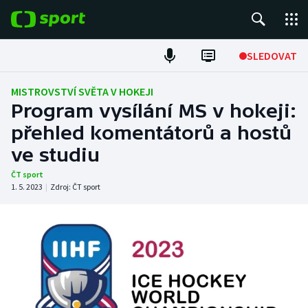
POPULÁRNÍ
SLEDOVAT
Fotbal
MISTROVSTVÍ SVĚTA V HOKEJI
Program vysílání MS v hokeji:
Hokej
přehled komentátorů a hostů
ve studiu
Tenis
ČT sport
Atletika
1. 5. 2023
|
Zdroj:
ČT sport
Cyklistika
DALŠÍ SPORTY
Americký fotbal
NEPŘEHLÉDNĚTE