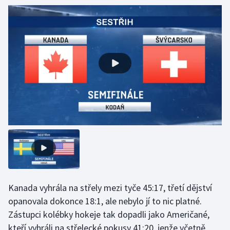
Olympijské hry
Parasport
Plavání
Plážový volejbal
Ragby
Rychlobruslení
Rychlostní kanoistika
Kanada vyhrála na střely mezi tyče 45:17, třetí dějství
Short track
opanovala dokonce 18:1, ale nebylo jí to nic platné.
Sportovní střelba
Zástupci kolébky hokeje tak dopadli jako Američané,
kteří vyhráli na střelecké pokusy 41:20, jenže včetně