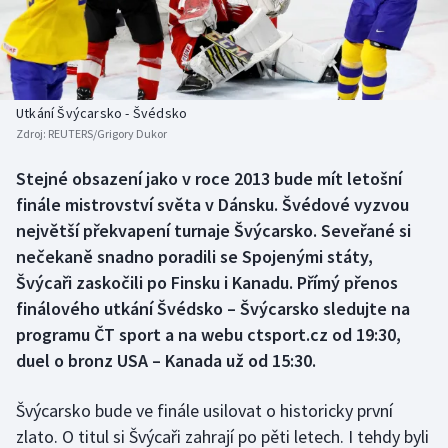
Baseball a softbal
Soutěže
Basketbal
Historické návraty
Biatlon
Aplikace ČT sport
Utkání Švýcarsko - Švédsko
Zdroj:
REUTERS/Grigory Dukor
Boby a skeleton
AZ kvíz
Stejné obsazení jako v roce 2013 bude mít letošní
finále mistrovství světa v Dánsku. Švédové vyzvou
Box
největší překvapení turnaje Švýcarsko. Seveřané si
Curling
nečekaně snadno poradili se Spojenými státy,
Švýcaři zaskočili po Finsku i Kanadu. Přímý přenos
Dostihy
finálového utkání Švédsko – Švýcarsko sledujte na
programu ČT sport a na webu ctsport.cz od 19:30,
Florbal
duel o bronz USA – Kanada už od 15:30.
Futsal
Švýcarsko bude ve finále usilovat o historicky první
zlato. O titul si Švýcaři zahrají po pěti letech. I tehdy byli
Golf