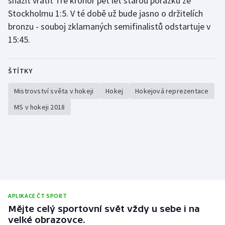
snažit vrátit Tre kronor pět let starou porážku ze
Stockholmu 1:5. V té době už bude jasno o držitelích
bronzu - souboj zklamaných semifinalistů odstartuje v
15:45.
ŠTÍTKY
Mistrovství světa v hokeji
Hokej
Hokejová reprezentace
MS v hokeji 2018
APLIKACE ČT SPORT
Mějte celý sportovní svět vždy u sebe i na
velké obrazovce.