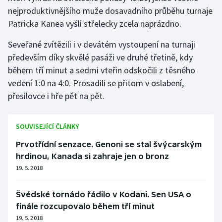
Stolní tenis
nejproduktivnějšího muže dosavadního průběhu turnaje
Patricka Kanea vyšli střelecky zcela naprázdno.
Triatlon
Seveřané zvítězili i v devátém vystoupení na turnaji
Veslování
především díky skvělé pasáži ve druhé třetině, kdy
během tří minut a sedmi vteřin odskočili z těsného
Vodní slalom
vedení 1:0 na 4:0. Prosadili se přitom v oslabení,
přesilovce i hře pět na pět.
Volejbal
Ostatní
SOUVISEJÍCÍ ČLÁNKY
Prvotřídní senzace. Genoni se stal švýcarským
hrdinou, Kanada si zahraje jen o bronz
19. 5. 2018
Švédské tornádo řádilo v Kodani. Sen USA o
finále rozcupovalo během tří minut
19. 5. 2018