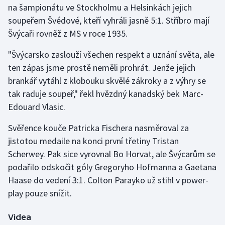
na šampionátu ve Stockholmu a Helsinkách jejich
soupeřem Švédové, kteří vyhráli jasně 5:1. Stříbro mají
Gymnastika
Švýcaři rovněž z MS v roce 1935.
Házená
"Švýcarsko zaslouží všechen respekt a uznání světa, ale
ten zápas jsme prostě neměli prohrát. Jenže jejich
Jezdectví
brankář vytáhl z klobouku skvělé zákroky a z výhry se
tak raduje soupeř," řekl hvězdný kanadský bek Marc-
Judo
Edouard Vlasic.
Krasobruslení
Svěřence kouče Patricka Fischera nasměroval za
jistotou medaile na konci první třetiny Tristan
Lezení
Scherwey. Pak sice vyrovnal Bo Horvat, ale Švýcarům se
podařilo odskočit góly Gregoryho Hofmanna a Gaetana
Lyže a snowboard
Haase do vedení 3:1. Colton Parayko už stihl v power-
Moderní pětiboj
play pouze snížit.
Motorsport
Videa