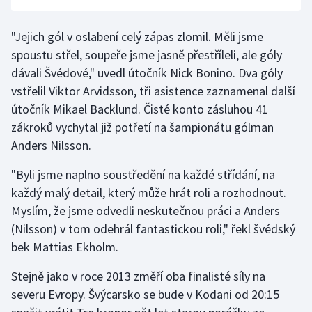
"Jejich gól v oslabení celý zápas zlomil. Měli jsme
spoustu střel, soupeře jsme jasně přestříleli, ale góly
dávali Švédové," uvedl útočník Nick Bonino. Dva góly
vstřelil Viktor Arvidsson, tři asistence zaznamenal další
útočník Mikael Backlund. Čisté konto zásluhou 41
zákroků vychytal již potřetí na šampionátu gólman
Anders Nilsson.
"Byli jsme naplno soustředění na každé střídání, na
každý malý detail, který může hrát roli a rozhodnout.
Myslím, že jsme odvedli neskutečnou práci a Anders
(Nilsson) v tom odehrál fantastickou roli," řekl švédský
bek Mattias Ekholm.
Stejně jako v roce 2013 změří oba finalisté síly na
severu Evropy. Švýcarsko se bude v Kodani od 20:15