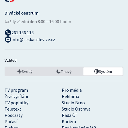
Divácké centrum
každý všední den:
8:00—16:00 hodin
261 136 113
info@ceskatelevize.cz
Vzhled
Světlý
Tmavý
Systém
TV program
Pro média
Živé vysílání
Reklama
TV poplatky
Studio Brno
Teletext
Studio Ostrava
Podcasty
Rada ČT
Počasí
Kariéra
E-shop
Podávání námětů