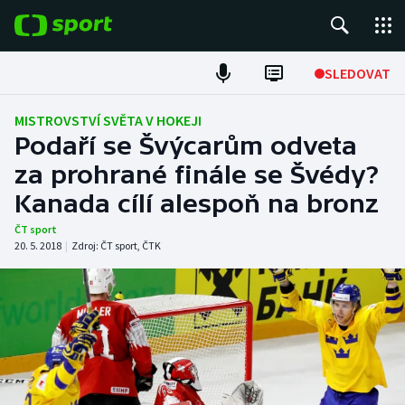
POPULÁRNÍ
SLEDOVAT
Fotbal
MISTROVSTVÍ SVĚTA V HOKEJI
Podaří se Švýcarům odveta
Hokej
za prohrané finále se Švédy?
Kanada cílí alespoň na bronz
Tenis
ČT sport
Atletika
20. 5. 2018
|
Zdroj:
ČT sport
,
ČTK
Cyklistika
DALŠÍ SPORTY
Americký fotbal
NEPŘEHLÉDNĚTE