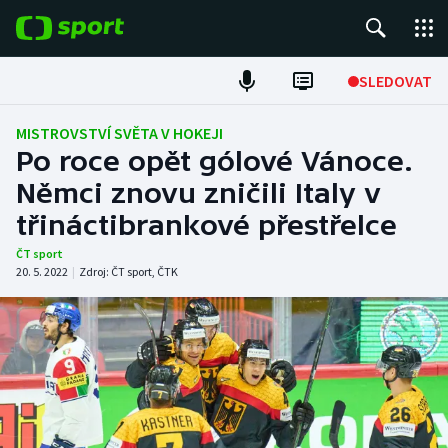
POPULÁRNÍ
SLEDOVAT
Fotbal
MISTROVSTVÍ SVĚTA V HOKEJI
Po roce opět gólové Vánoce.
Hokej
Němci znovu zničili Italy v
třináctibrankové přestřelce
Tenis
ČT sport
Atletika
20. 5. 2022
|
Zdroj:
ČT sport
,
ČTK
Cyklistika
DALŠÍ SPORTY
Americký fotbal
NEPŘEHLÉDNĚTE