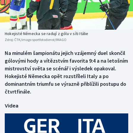
Baseball a softbal
Soutěže
Basketbal
Historické návraty
Biatlon
Aplikace ČT sport
Hokejisté Německa se radují z gólu v síti Itálie
Zdroj:
ČTK/imago sportfotodienst/IMAGO
Boby a skeleton
AZ kvíz
Na minulém šampionátu jejich vzájemný duel skončil
gólovými hody a vítězstvím favorita 9:4 a na letošním
Box
mistrovství světa se scénář i výsledek opakoval.
Curling
Hokejisté Německa opět rozstříleli Italy a po
dominantním triumfu se výrazně přiblížili postupu do
Dostihy
čtvrtfinále.
Florbal
Videa
Futsal
Golf