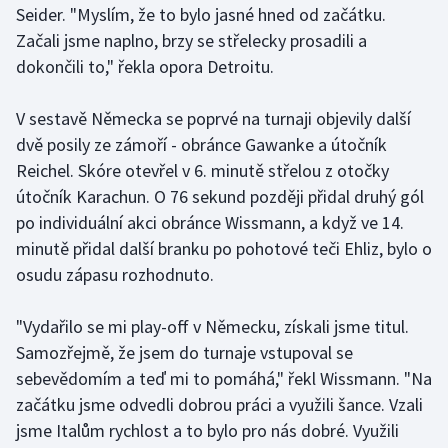
Seider. "Myslím, že to bylo jasné hned od začátku.
Olympijské hry
Začali jsme naplno, brzy se střelecky prosadili a
dokončili to," řekla opora Detroitu.
Parasport
V sestavě Německa se poprvé na turnaji objevily další
Plavání
dvě posily ze zámoří - obránce Gawanke a útočník
Reichel. Skóre otevřel v 6. minutě střelou z otočky
Plážový volejbal
útočník Karachun. O 76 sekund později přidal druhý gól
po individuální akci obránce Wissmann, a když ve 14.
Ragby
minutě přidal další branku po pohotové teči Ehliz, bylo o
Rychlobruslení
osudu zápasu rozhodnuto.
Rychlostní kanoistika
"Vydařilo se mi play-off v Německu, získali jsme titul.
Samozřejmě, že jsem do turnaje vstupoval se
Short track
sebevědomím a teď mi to pomáhá," řekl Wissmann. "Na
začátku jsme odvedli dobrou práci a využili šance. Vzali
Sportovní střelba
jsme Italům rychlost a to bylo pro nás dobré. Využili