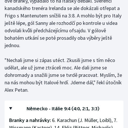
dvě branky, vypadalo to na italský debakl. Svěřenci
kanadského trenéra Irelanda se ale dokázali otřepat a
Frigo s Mantenutem snížili na 3:8. A mohlo být pro Italy
ještě lépe, gól Sanny ale rozhodčí po kontrole u videa
odvolali kvůli předcházejícímu ofsajdu. V gólově
bohatém utkání se poté prosadily oba výběry ještě
jednou.
"Nechali jsme si zápas utéct. Zkusili jsme s tím něco
udělat, ale už jsme ztráceli moc. Ale dali jsme se
dohromady a snažili jsme se tvrdě pracovat. Myslím, že
na nás mohou být Italové hrdí. Jdeme dál," řekl útočník
Alex Petan.
Německo - Itálie 9:4 (4:0, 2:1, 3:3)
Branky a nahrávky:
6. Karachun (J. Müller, Loibl), 7.
Wissmann (Kastner), 14. Ehliz (Bittner, Michaelis),