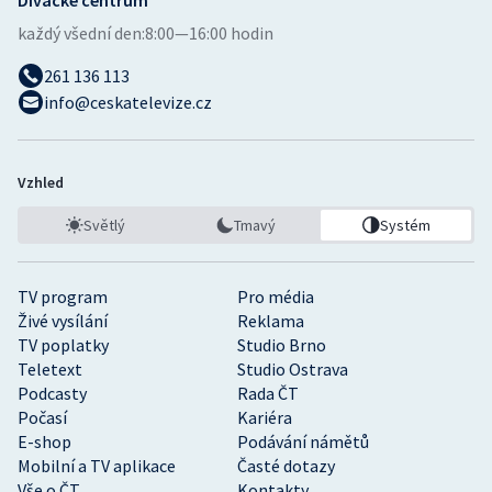
Divácké centrum
každý všední den:
8:00—16:00 hodin
261 136 113
info@ceskatelevize.cz
Vzhled
Světlý
Tmavý
Systém
TV program
Pro média
Živé vysílání
Reklama
TV poplatky
Studio Brno
Teletext
Studio Ostrava
Podcasty
Rada ČT
Počasí
Kariéra
E-shop
Podávání námětů
Mobilní a TV aplikace
Časté dotazy
Vše o ČT
Kontakty