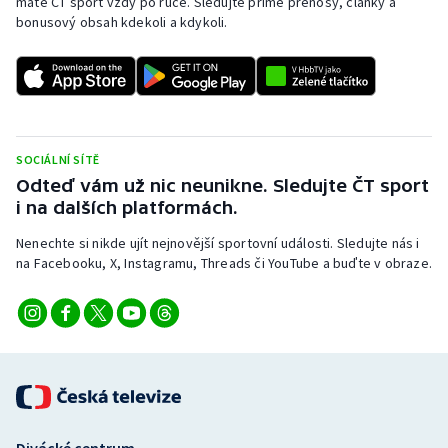
máte ČT sport vždy po ruce. Sledujte přímé přenosy, články a
bonusový obsah kdekoli a kdykoli.
SOCIÁLNÍ SÍTĚ
Odteď vám už nic neunikne. Sledujte ČT sport
i na dalších platformách.
Nenechte si nikde ujít nejnovější sportovní události. Sledujte nás i
na Facebooku, X, Instagramu, Threads či YouTube a buďte v obraze.