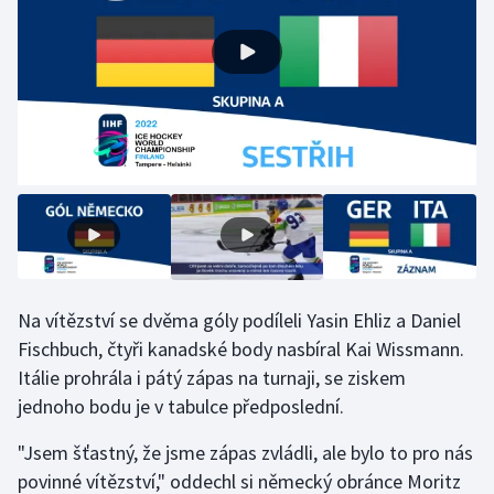
Gymnastika
Házená
Jezdectví
Judo
Krasobruslení
Lezení
Na vítězství se dvěma góly podíleli Yasin Ehliz a Daniel
Fischbuch, čtyři kanadské body nasbíral Kai Wissmann.
Lyže a snowboard
Itálie prohrála i pátý zápas na turnaji, se ziskem
jednoho bodu je v tabulce předposlední.
Moderní pětiboj
"Jsem šťastný, že jsme zápas zvládli, ale bylo to pro nás
Motorsport
povinné vítězství," oddechl si německý obránce Moritz