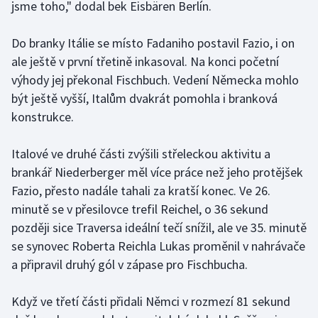
jsme toho," dodal bek Eisbären Berlín.
Stolní tenis
Do branky Itálie se místo Fadaniho postavil Fazio, i on
Triatlon
ale ještě v první třetině inkasoval. Na konci početní
Veslování
výhody jej překonal Fischbuch. Vedení Německa mohlo
být ještě vyšší, Italům dvakrát pomohla i branková
Vodní slalom
konstrukce.
Volejbal
Italové ve druhé části zvýšili střeleckou aktivitu a
brankář Niederberger měl více práce než jeho protějšek
Ostatní
Fazio, přesto nadále tahali za kratší konec. Ve 26.
minutě se v přesilovce trefil Reichel, o 36 sekund
později sice Traversa ideální tečí snížil, ale ve 35. minutě
se synovec Roberta Reichla Lukas proměnil v nahrávače
a připravil druhý gól v zápase pro Fischbucha.
Když ve třetí části přidali Němci v rozmezí 81 sekund