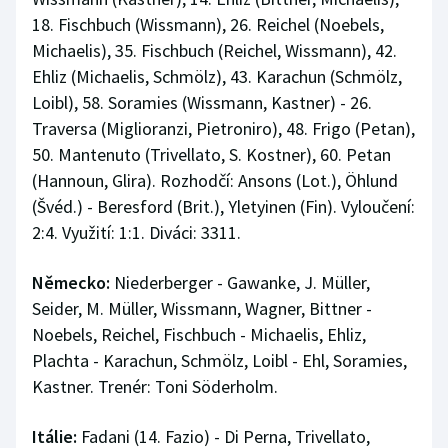
18. Fischbuch (Wissmann), 26. Reichel (Noebels,
Michaelis), 35. Fischbuch (Reichel, Wissmann), 42.
Ehliz (Michaelis, Schmölz), 43. Karachun (Schmölz,
Loibl), 58. Soramies (Wissmann, Kastner) - 26.
Traversa (Miglioranzi, Pietroniro), 48. Frigo (Petan),
50. Mantenuto (Trivellato, S. Kostner), 60. Petan
(Hannoun, Glira). Rozhodčí: Ansons (Lot.), Öhlund
(Švéd.) - Beresford (Brit.), Yletyinen (Fin). Vyloučení:
2:4. Využití: 1:1. Diváci: 3311.
Německo:
Niederberger - Gawanke, J. Müller,
Seider, M. Müller, Wissmann, Wagner, Bittner -
Noebels, Reichel, Fischbuch - Michaelis, Ehliz,
Plachta - Karachun, Schmölz, Loibl - Ehl, Soramies,
Kastner. Trenér: Toni Söderholm.
Itálie:
Fadani (14. Fazio) - Di Perna, Trivellato,