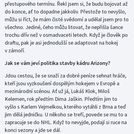
přestupového termínu. Řekl jsem si, že budu bojovat až
do konce, ať to dopadne jakkoliv. Přestože to nevyšlo,
můžu si říct, že mám čisté svědomí a udělal jsem pro to
všechno. Jediné, čeho můžu litovat, že nepřišla šance
trochu dřív než v osmadvaceti letech. Když je člověk po
draftu, pak je asi jednodušší se adaptovat na hokej
v zámoří.
Jak se vám jeví politika stavby kádru Arizony?
Jdou cestou, že se snaží za dobré peníze sehnat hráče,
kteří jsou vyzkoušení dospělým hokejem v Evropě a
mezinárodní scénou. Ať už já, Lukáš Klok, Miloš
Kelemen, rok předtím Dima Jaškin. Předtím jim to
vyšlo s Karlem Vejmelkou, kterého vytáhli z Brna a teď
jim dělá jedničku. U někoho se trefí, povede se mu to a
zapracuje se do NHL. Když to nevyjde, podají si ruce na
konci sezony a jde se dál.