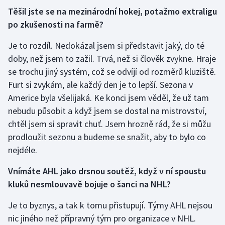
Těšil jste se na mezinárodní hokej, potažmo extraligu
po zkušenosti na farmě?
Je to rozdíl. Nedokázal jsem si představit jaký, do té
doby, než jsem to zažil. Trvá, než si člověk zvykne. Hraje
se trochu jiný systém, což se odvíjí od rozměrů kluziště.
Furt si zvykám, ale každý den je to lepší. Sezona v
Americe byla všelijaká. Ke konci jsem věděl, že už tam
nebudu působit a když jsem se dostal na mistrovství,
chtěl jsem si spravit chuť. Jsem hrozně rád, že si můžu
prodloužit sezonu a budeme se snažit, aby to bylo co
nejdéle.
Vnímáte AHL jako drsnou soutěž, když v ní spoustu
kluků nesmlouvavě bojuje o šanci na NHL?
Je to byznys, a tak k tomu přistupují. Týmy AHL nejsou
nic jiného než přípravný tým pro organizace v NHL.