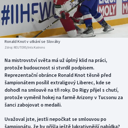
Baseball a softbal
Soutěže
Basketbal
Historické návraty
Biatlon
Aplikace ČT sport
Ronald Knot v utkání se Slováky
Boby a skeleton
AZ kvíz
Zdroj:
REUTERS/Ints Kalnins
Box
Na mistrovství světa má už úplný klid na práci,
protože budoucnost si stvrdil podpisem.
Curling
Reprezentační obránce Ronald Knot těsně před
šampionátem posílil extraligový Liberec, kde se
Dostihy
dohodl na smlouvě na tři roky. Do Rigy přijel s chutí,
protože vyměnil hokej na farmě Arizony v Tucsonu za
Florbal
šanci zabojovat o medaili.
Futsal
Uvažoval jste, jestli nepočkat se smlouvou po
šampionátu, že by přišla ještě lukrativnější nabídka?
Golf