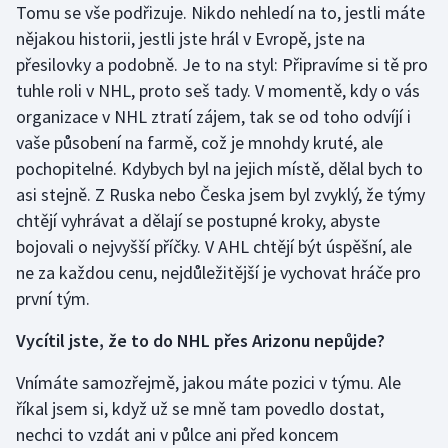
Tomu se vše podřizuje. Nikdo nehledí na to, jestli máte
nějakou historii, jestli jste hrál v Evropě, jste na
přesilovky a podobně. Je to na styl: Připravíme si tě pro
tuhle roli v NHL, proto seš tady. V momentě, kdy o vás
organizace v NHL ztratí zájem, tak se od toho odvíjí i
vaše působení na farmě, což je mnohdy kruté, ale
pochopitelné. Kdybych byl na jejich místě, dělal bych to
asi stejně. Z Ruska nebo Česka jsem byl zvyklý, že týmy
chtějí vyhrávat a dělají se postupné kroky, abyste
bojovali o nejvyšší příčky. V AHL chtějí být úspěšní, ale
ne za každou cenu, nejdůležitější je vychovat hráče pro
první tým.
Vycítil jste, že to do NHL přes Arizonu nepůjde?
Vnímáte samozřejmě, jakou máte pozici v týmu. Ale
říkal jsem si, když už se mně tam povedlo dostat,
nechci to vzdát ani v půlce ani před koncem