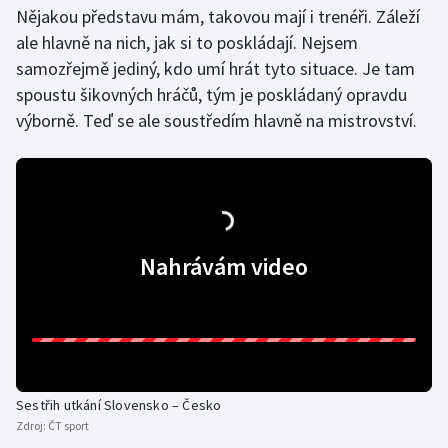
Stolní tenis
Nějakou představu mám, takovou mají i trenéři. Záleží
ale hlavně na nich, jak si to poskládají. Nejsem
Triatlon
samozřejmě jediný, kdo umí hrát tyto situace. Je tam
spoustu šikovných hráčů, tým je poskládaný opravdu
Veslování
výborně. Teď se ale soustředím hlavně na mistrovství.
Vodní slalom
Volejbal
Ostatní
Nahrávám video
Sestřih utkání Slovensko – Česko
Zdroj:
ČT sport