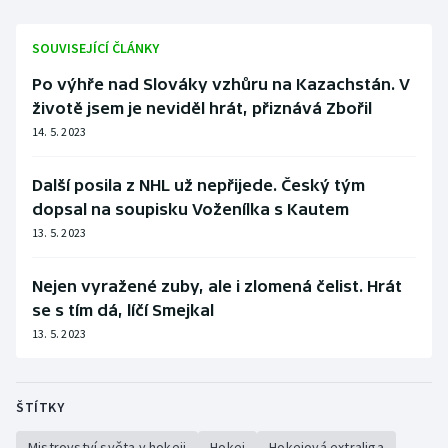
SOUVISEJÍCÍ ČLÁNKY
Po výhře nad Slováky vzhůru na Kazachstán. V
životě jsem je neviděl hrát, přiznává Zbořil
14. 5. 2023
Další posila z NHL už nepřijede. Český tým
dopsal na soupisku Voženílka s Kautem
13. 5. 2023
Nejen vyražené zuby, ale i zlomená čelist. Hrát
se s tím dá, líčí Smejkal
13. 5. 2023
ŠTÍTKY
Mistrovství světa v hokeji
Hokej
Hokejová extraliga