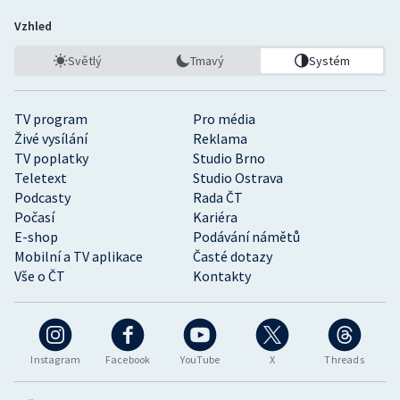
Vzhled
Světlý
Tmavý
Systém
TV program
Pro média
Živé vysílání
Reklama
TV poplatky
Studio Brno
Teletext
Studio Ostrava
Podcasty
Rada ČT
Počasí
Kariéra
E-shop
Podávání námětů
Mobilní a TV aplikace
Časté dotazy
Vše o ČT
Kontakty
Instagram
Facebook
YouTube
X
Threads