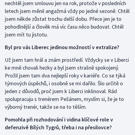
nechtěl jsem smlouvu jen na rok, protože v posledních
Olympijské hry
letech jsem měnil angažmá vždy po jedné sezoně. Chtěl
jsem někde zůstat trochu delší dobu. Přece jen je to
Parasport
pohodlnější a člověk má víc času něco budovat. Chtěl
jsem mít tu jistotu.
Plavání
Byl pro vás Liberec jedinou možností v extralize?
Plážový volejbal
Už jsem tam hrál a znám prostředí. Vždycky se v Liberci
Ragby
ke mně chovali hezky a byl jsem strašně spokojený.
Prožil jsem tam dva nejlepší roky v kariéře. Co se týká
Rychlobruslení
týmových úspěchů, i osobně se mi dařilo. Šlo určitě o
jeden z důvodů, proč jsem k Liberci inklinoval. Rád
Rychlostní kanoistika
spolupracuju s trenérem Pešánem, myslím si, že je to
výborný trenér, takže se na to těším.
Short track
Pomohla při rozhodování i vidina klíčové role v
Sportovní střelba
defenzivě Bílých Tygrů, třeba i na přesilovce?