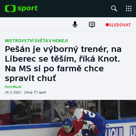
POPULÁRNÍ
SLEDOVAT
Fotbal
MISTROVSTVÍ SVĚTA V HOKEJI
Pešán je výborný trenér, na
Hokej
Liberec se těším, říká Knot.
Na MS si po farmě chce
Tenis
spravit chuť
Atletika
Petr Musil
14. 5. 2023
|
Zdroj:
ČT sport
Cyklistika
DALŠÍ SPORTY
Americký fotbal
NEPŘEHLÉDNĚTE