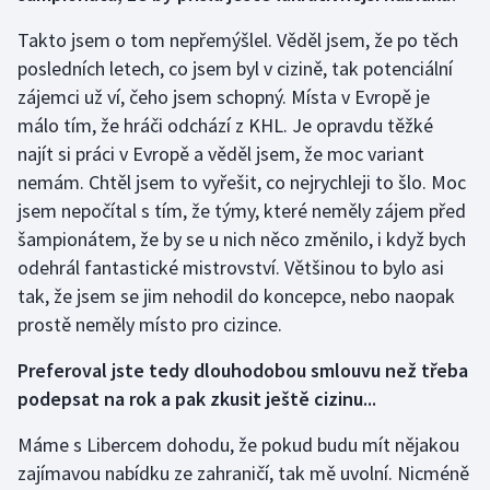
Takto jsem o tom nepřemýšlel. Věděl jsem, že po těch
Gymnastika
posledních letech, co jsem byl v cizině, tak potenciální
zájemci už ví, čeho jsem schopný. Místa v Evropě je
Házená
málo tím, že hráči odchází z KHL. Je opravdu těžké
najít si práci v Evropě a věděl jsem, že moc variant
Jezdectví
nemám. Chtěl jsem to vyřešit, co nejrychleji to šlo. Moc
Judo
jsem nepočítal s tím, že týmy, které neměly zájem před
šampionátem, že by se u nich něco změnilo, i když bych
Krasobruslení
odehrál fantastické mistrovství. Většinou to bylo asi
tak, že jsem se jim nehodil do koncepce, nebo naopak
Lezení
prostě neměly místo pro cizince.
Lyže a snowboard
Preferoval jste tedy dlouhodobou smlouvu než třeba
podepsat na rok a pak zkusit ještě cizinu...
Moderní pětiboj
Máme s Libercem dohodu, že pokud budu mít nějakou
Motorsport
zajímavou nabídku ze zahraničí, tak mě uvolní. Nicméně