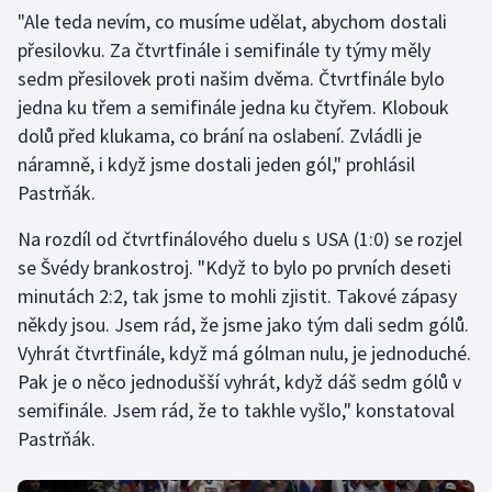
"Ale teda nevím, co musíme udělat, abychom dostali
přesilovku. Za čtvrtfinále i semifinále ty týmy měly
sedm přesilovek proti našim dvěma. Čtvrtfinále bylo
jedna ku třem a semifinále jedna ku čtyřem. Klobouk
dolů před klukama, co brání na oslabení. Zvládli je
náramně, i když jsme dostali jeden gól," prohlásil
Pastrňák.
Na rozdíl od čtvrtfinálového duelu s USA (1:0) se rozjel
se Švédy brankostroj. "Když to bylo po prvních deseti
minutách 2:2, tak jsme to mohli zjistit. Takové zápasy
někdy jsou. Jsem rád, že jsme jako tým dali sedm gólů.
Vyhrát čtvrtfinále, když má gólman nulu, je jednoduché.
Pak je o něco jednodušší vyhrát, když dáš sedm gólů v
semifinále. Jsem rád, že to takhle vyšlo," konstatoval
Pastrňák.