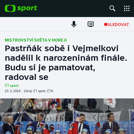
POPULÁRNÍ
SLEDOVAT
Fotbal
MISTROVSTVÍ SVĚTA V HOKEJI
Pastrňák sobě i Vejmelkovi
Hokej
nadělil k narozeninám finále.
Budu si je pamatovat,
Tenis
radoval se
Atletika
ČT sport
25. 5. 2024
|
Zdroj:
ČT sport
,
ČTK
Cyklistika
DALŠÍ SPORTY
Americký fotbal
NEPŘEHLÉDNĚTE