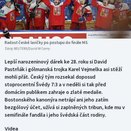
Baseball a softbal
Soutěže
Basketbal
Historické návraty
Biatlon
Aplikace ČT sport
Radost české lavičky po postupu do finále MS
Boby a skeleton
AZ kvíz
Zdroj:
REUTERS/David W Cerny
Box
Lepší narozeninový dárek ke 28. roku si David
Pastrňák i gólmanská trojka Karel Vejmelka asi stěží
Curling
mohli přát. Český tým rozsekal doposud
stoprocentní Švédy 7:3 a v neděli si tak před
Dostihy
domácím publikem zahraje o zlaté medaile.
Bostonského kanonýra netrápí ani jeho zatím
Florbal
bezgólový účet, užívá si zaplněných tribun, kde mu v
semifinále fandila i jeho švédská část rodiny.
Futsal
Videa
Golf