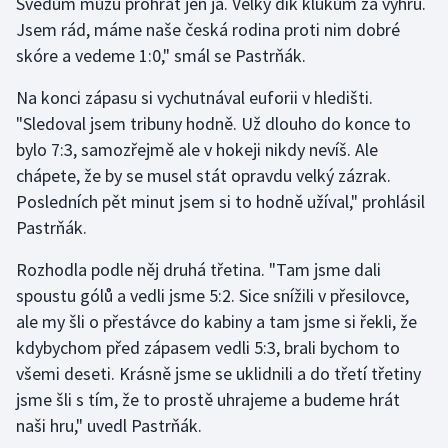
Švédům můžu prohrát jen já. Velký dík klukům za výhru.
Stolní tenis
Jsem rád, máme naše česká rodina proti nim dobré
skóre a vedeme 1:0," smál se Pastrňák.
Triatlon
Na konci zápasu si vychutnával euforii v hledišti.
Veslování
"Sledoval jsem tribuny hodně. Už dlouho do konce to
bylo 7:3, samozřejmě ale v hokeji nikdy nevíš. Ale
Vodní slalom
chápete, že by se musel stát opravdu velký zázrak.
Posledních pět minut jsem si to hodně užíval," prohlásil
Volejbal
Pastrňák.
Ostatní
Rozhodla podle něj druhá třetina. "Tam jsme dali
spoustu gólů a vedli jsme 5:2. Sice snížili v přesilovce,
ale my šli o přestávce do kabiny a tam jsme si řekli, že
kdybychom před zápasem vedli 5:3, brali bychom to
všemi deseti. Krásně jsme se uklidnili a do třetí třetiny
jsme šli s tím, že to prostě uhrajeme a budeme hrát
naši hru," uvedl Pastrňák.