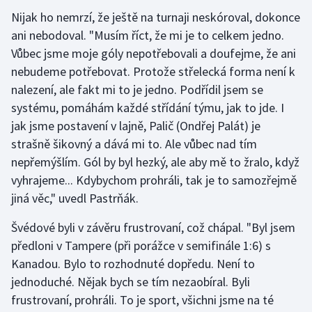
Nijak ho nemrzí, že ještě na turnaji neskóroval, dokonce
ani nebodoval. "Musím říct, že mi je to celkem jedno.
Vůbec jsme moje góly nepotřebovali a doufejme, že ani
nebudeme potřebovat. Protože střelecká forma není k
nalezení, ale fakt mi to je jedno. Podřídil jsem se
systému, pomáhám každé střídání týmu, jak to jde. I
jak jsme postavení v lajně, Palič (Ondřej Palát) je
strašně šikovný a dává mi to. Ale vůbec nad tím
nepřemýšlím. Gól by byl hezký, ale aby mě to žralo, když
vyhrajeme... Kdybychom prohráli, tak je to samozřejmě
jiná věc," uvedl Pastrňák.
Švédové byli v závěru frustrovaní, což chápal. "Byl jsem
předloni v Tampere (při porážce v semifinále 1:6) s
Kanadou. Bylo to rozhodnuté dopředu. Není to
jednoduché. Nějak bych se tím nezaobíral. Byli
frustrovaní, prohráli. To je sport, všichni jsme na té