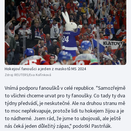
Hokejoví fanoušci a jeden z maskotů MS 2024
Zdroj:
REUTERS/Eva Kořínková
Vnímá podporu fanoušků v celé republice. "Samozřejmě
to všichni chceme urvat pro ty fanoušky. Co tady ty dva
týdny předvádí, je neskutečné. Ale na druhou stranu mě
to moc nepřekvapuje, protože lidi tu hokejem žijou a je
to nádherné. Jsem rád, že jsme to ubojovali, ale ještě
nás čeká jeden důležitý zápas," podotkl Pastrňák.