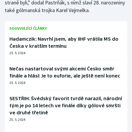
straně byli," dodal Pastrňák, s nímž slaví 28. narozeniny
také gólmanská trojka Karel Vejmelka.
SOUVISEJÍCÍ ČLÁNKY
Hadamczik: Navrhl jsem, aby IIHF vrátila MS do
Česka v kratším termínu
25. 5. 2024
Nečas nastartoval svými akcemi Česko směr
finále a hlásí: Je to euforie, ale ještě není konec
25. 5. 2024
SESTŘIH: Švédský favorit tvrdě narazil, národní
tým je po 14 letech ve finále díky gólové smršti
ve druhé třetině
25. 5. 2024