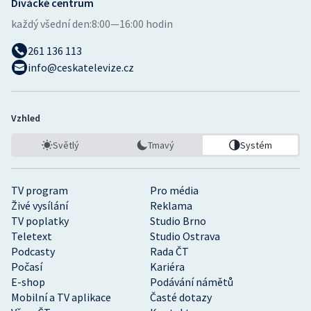
Divácké centrum
každý všední den:
8:00—16:00 hodin
261 136 113
info@ceskatelevize.cz
Vzhled
Světlý
Tmavý
Systém
TV program
Pro média
Živé vysílání
Reklama
TV poplatky
Studio Brno
Teletext
Studio Ostrava
Podcasty
Rada ČT
Počasí
Kariéra
E-shop
Podávání námětů
Mobilní a TV aplikace
Časté dotazy