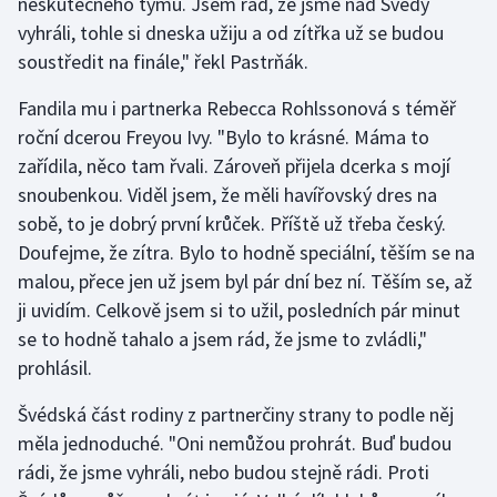
neskutečného týmu. Jsem rád, že jsme nad Švédy
vyhráli, tohle si dneska užiju a od zítřka už se budou
Olympijské hry
soustředit na finále," řekl Pastrňák.
Parasport
Fandila mu i partnerka Rebecca Rohlssonová s téměř
roční dcerou Freyou Ivy. "Bylo to krásné. Máma to
Plavání
zařídila, něco tam řvali. Zároveň přijela dcerka s mojí
snoubenkou. Viděl jsem, že měli havířovský dres na
Plážový volejbal
sobě, to je dobrý první krůček. Příště už třeba český.
Ragby
Doufejme, že zítra. Bylo to hodně speciální, těším se na
malou, přece jen už jsem byl pár dní bez ní. Těším se, až
Rychlobruslení
ji uvidím. Celkově jsem si to užil, posledních pár minut
se to hodně tahalo a jsem rád, že jsme to zvládli,"
Rychlostní kanoistika
prohlásil.
Short track
Švédská část rodiny z partnerčiny strany to podle něj
měla jednoduché. "Oni nemůžou prohrát. Buď budou
Sportovní střelba
rádi, že jsme vyhráli, nebo budou stejně rádi. Proti