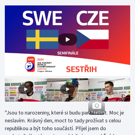
Gymnastika
Házená
Jezdectví
Judo
Krasobruslení
Lezení
Lyže a snowboard
"Jsou to narozeniny, které si budu pamatovat. Moc je
+ 7 dalších
Moderní pětiboj
neslavím. Krásný den, moct to tady prožívat s celou
republikou a být toho součástí. Přijel jsem do
Motorsport