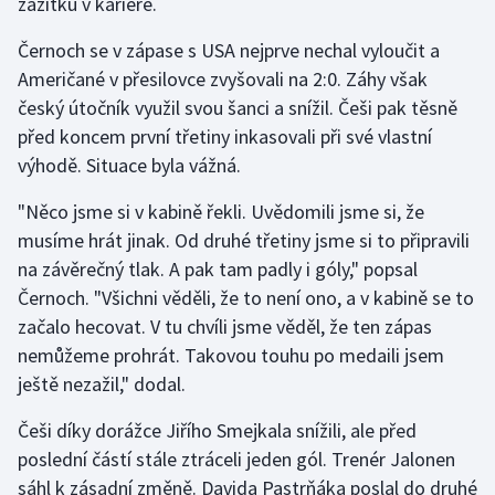
zážitku v kariéře.
Olympijské hry
Černoch se v zápase s USA nejprve nechal vyloučit a
Američané v přesilovce zvyšovali na 2:0. Záhy však
Parasport
český útočník využil svou šanci a snížil. Češi pak těsně
před koncem první třetiny inkasovali při své vlastní
Plavání
výhodě. Situace byla vážná.
Plážový volejbal
"Něco jsme si v kabině řekli. Uvědomili jsme si, že
musíme hrát jinak. Od druhé třetiny jsme si to připravili
Ragby
na závěrečný tlak. A pak tam padly i góly," popsal
Černoch. "Všichni věděli, že to není ono, a v kabině se to
Rychlobruslení
začalo hecovat. V tu chvíli jsme věděl, že ten zápas
Rychlostní kanoistika
nemůžeme prohrát. Takovou touhu po medaili jsem
ještě nezažil," dodal.
Short track
Češi díky dorážce Jiřího Smejkala snížili, ale před
poslední částí stále ztráceli jeden gól. Trenér Jalonen
Sportovní střelba
sáhl k zásadní změně. Davida Pastrňáka poslal do druhé