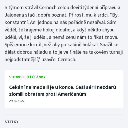
S týmem strávil Černoch celou devítitýdenní přípravu a
Jalonena stačil dobře poznat. Přirostl mu k srdci. "Byl
konstantní. Ani jednou na nás pořádně nezařval. Sám
věděl, že hrajeme hokej dlouho, a když někdo chybu
udělá, ví, že ji udělal, a nemá cenu nám to říkat znova.
Spíš emoce krotil, než aby po kabině hulákal. Snažil se
dělat dobrou náladu a to je ve finále na takovém turnaji
nejpodstatnější," uzavřel Černoch.
SOUVISEJÍCÍ ČLÁNKY
Čekání na medaili je u konce. Češi sérii nezdarů
zlomili obratem proti Američanům
29. 5. 2022
ŠTÍTKY