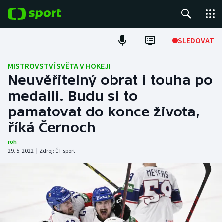
POPULÁRNÍ
SLEDOVAT
Fotbal
MISTROVSTVÍ SVĚTA V HOKEJI
Neuvěřitelný obrat i touha po
Hokej
medaili. Budu si to
pamatovat do konce života,
Tenis
říká Černoch
Atletika
roh
29. 5. 2022
|
Zdroj:
ČT sport
Cyklistika
DALŠÍ SPORTY
Americký fotbal
NEPŘEHLÉDNĚTE