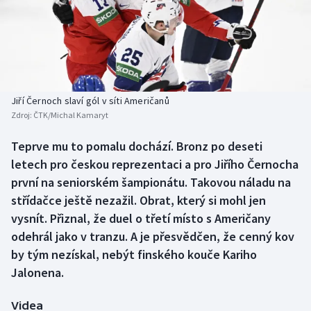
Baseball a softbal
Soutěže
Basketbal
Historické návraty
Biatlon
Aplikace ČT sport
Jiří Černoch slaví gól v síti Američanů
Boby a skeleton
AZ kvíz
Zdroj:
ČTK/Michal Kamaryt
Box
Teprve mu to pomalu dochází. Bronz po deseti
letech pro českou reprezentaci a pro Jiřího Černocha
Curling
první na seniorském šampionátu. Takovou náladu na
střídačce ještě nezažil. Obrat, který si mohl jen
Dostihy
vysnít. Přiznal, že duel o třetí místo s Američany
odehrál jako v tranzu. A je přesvědčen, že cenný kov
Florbal
by tým nezískal, nebýt finského kouče Kariho
Jalonena.
Futsal
Videa
Golf