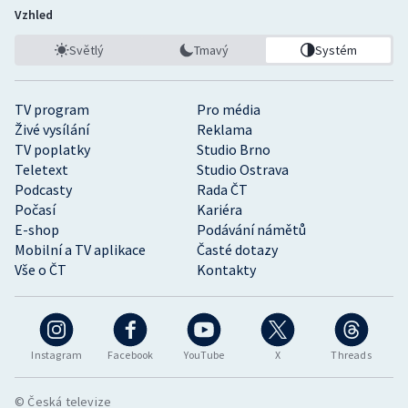
Vzhled
Světlý
Tmavý
Systém
TV program
Pro média
Živé vysílání
Reklama
TV poplatky
Studio Brno
Teletext
Studio Ostrava
Podcasty
Rada ČT
Počasí
Kariéra
E-shop
Podávání námětů
Mobilní a TV aplikace
Časté dotazy
Vše o ČT
Kontakty
Instagram
Facebook
YouTube
X
Threads
© Česká televize