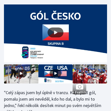
Gymnastika
Házená
Jezdectví
Judo
Krasobruslení
Lezení
Lyže a snowboard
"Celý zápas jsem byl úplně v tranzu. Když padl gól,
+ 6 dalších
Moderní pětiboj
pomalu jsem ani nevěděl, kdo ho dal, a bylo mi to
jedno," řekl několik desítek minut po svém největším
Motorsport