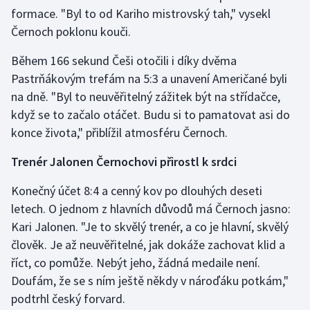
Stolní tenis
formace. "Byl to od Kariho mistrovský tah," vysekl
Černoch poklonu kouči.
Triatlon
Během 166 sekund Češi otočili i díky dvěma
Veslování
Pastrňákovým trefám na 5:3 a unavení Američané byli
na dně. "Byl to neuvěřitelný zážitek být na střídačce,
Vodní slalom
když se to začalo otáčet. Budu si to pamatovat asi do
konce života," přiblížil atmosféru Černoch.
Volejbal
Trenér Jalonen Černochovi přirostl k srdci
Ostatní
Konečný účet 8:4 a cenný kov po dlouhých deseti
letech. O jednom z hlavních důvodů má Černoch jasno:
Kari Jalonen. "Je to skvělý trenér, a co je hlavní, skvělý
člověk. Je až neuvěřitelné, jak dokáže zachovat klid a
říct, co pomůže. Nebýt jeho, žádná medaile není.
Doufám, že se s ním ještě někdy v nároďáku potkám,"
podtrhl český forvard.