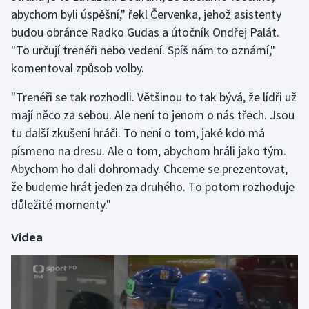
abychom byli úspěšní," řekl Červenka, jehož asistenty
budou obránce Radko Gudas a útočník Ondřej Palát.
Gymnastika
"To určují trenéři nebo vedení. Spíš nám to oznámí,"
Házená
komentoval způsob volby.
"Trenéři se tak rozhodli. Většinou to tak bývá, že lídři už
Jezdectví
mají něco za sebou. Ale není to jenom o nás třech. Jsou
Judo
tu další zkušení hráči. To není o tom, jaké kdo má
písmeno na dresu. Ale o tom, abychom hráli jako tým.
Krasobruslení
Abychom ho dali dohromady. Chceme se prezentovat,
že budeme hrát jeden za druhého. To potom rozhoduje
Lezení
důležité momenty."
Lyže a snowboard
Videa
Moderní pětiboj
Motorsport