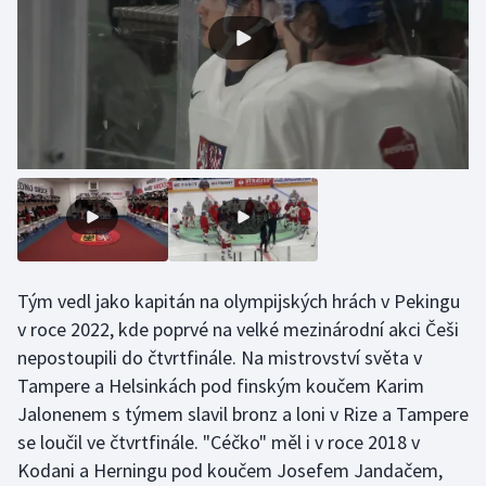
Olympijské hry
Parasport
Plavání
Plážový volejbal
Ragby
Rychlobruslení
Tým vedl jako kapitán na olympijských hrách v Pekingu
v roce 2022, kde poprvé na velké mezinárodní akci Češi
Rychlostní kanoistika
nepostoupili do čtvrtfinále. Na mistrovství světa v
Tampere a Helsinkách pod finským koučem Karim
Short track
Jalonenem s týmem slavil bronz a loni v Rize a Tampere
se loučil ve čtvrtfinále. "Céčko" měl i v roce 2018 v
Sportovní střelba
Kodani a Herningu pod koučem Josefem Jandačem,