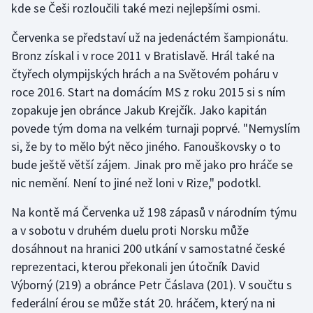
kde se Češi rozloučili také mezi nejlepšími osmi.
Stolní tenis
Červenka se představí už na jedenáctém šampionátu.
Triatlon
Bronz získal i v roce 2011 v Bratislavě. Hrál také na
čtyřech olympijských hrách a na Světovém poháru v
Veslování
roce 2016. Start na domácím MS z roku 2015 si s ním
zopakuje jen obránce Jakub Krejčík. Jako kapitán
Vodní slalom
povede tým doma na velkém turnaji poprvé. "Nemyslím
Volejbal
si, že by to mělo být něco jiného. Fanouškovsky o to
bude ještě větší zájem. Jinak pro mě jako pro hráče se
Ostatní
nic nemění. Není to jiné než loni v Rize," podotkl.
Na kontě má Červenka už 198 zápasů v národním týmu
a v sobotu v druhém duelu proti Norsku může
dosáhnout na hranici 200 utkání v samostatné české
reprezentaci, kterou překonali jen útočník David
Výborný (219) a obránce Petr Čáslava (201). V součtu s
federální érou se může stát 20. hráčem, který na ni