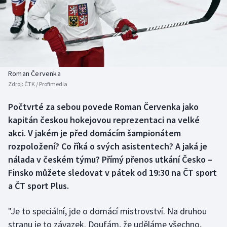
Baseball a softbal
Soutěže
Basketbal
Historické návraty
Biatlon
Aplikace ČT sport
Roman Červenka
Boby a skeleton
AZ kvíz
Zdroj:
ČTK / Profimedia
Box
Počtvrté za sebou povede Roman Červenka jako
kapitán českou hokejovou reprezentaci na velké
Curling
akci. V jakém je před domácím šampionátem
rozpoložení? Co říká o svých asistentech? A jaká je
Dostihy
nálada v českém týmu? Přímý přenos utkání Česko –
Finsko můžete sledovat v pátek od 19:30 na ČT sport
Florbal
a ČT sport Plus.
Futsal
"Je to speciální, jde o domácí mistrovství. Na druhou
stranu je to závazek. Doufám, že uděláme všechno,
Golf