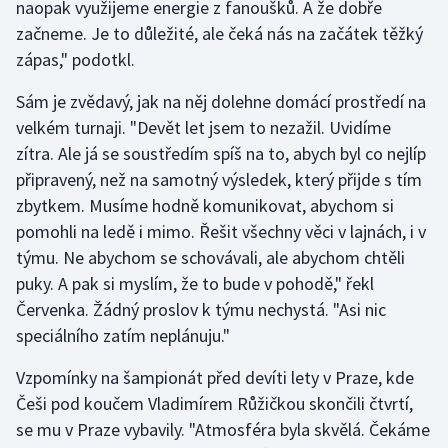
naopak využijeme energie z fanoušků. A že dobře
začneme. Je to důležité, ale čeká nás na začátek těžký
zápas," podotkl.
Sám je zvědavý, jak na něj dolehne domácí prostředí na
velkém turnaji. "Devět let jsem to nezažil. Uvidíme
zítra. Ale já se soustředím spíš na to, abych byl co nejlíp
připravený, než na samotný výsledek, který přijde s tím
zbytkem. Musíme hodně komunikovat, abychom si
pomohli na ledě i mimo. Řešit všechny věci v lajnách, i v
týmu. Ne abychom se schovávali, ale abychom chtěli
puky. A pak si myslím, že to bude v pohodě," řekl
Červenka. Žádný proslov k týmu nechystá. "Asi nic
speciálního zatím neplánuju."
Vzpomínky na šampionát před devíti lety v Praze, kde
Češi pod koučem Vladimírem Růžičkou skončili čtvrtí,
se mu v Praze vybavily. "Atmosféra byla skvělá. Čekáme