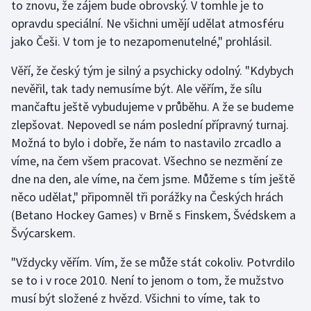
to znovu, že zájem bude obrovský. V tomhle je to
opravdu speciální. Ne všichni umějí udělat atmosféru
jako Češi. V tom je to nezapomenutelné," prohlásil.
Věří, že český tým je silný a psychicky odolný. "Kdybych
nevěřil, tak tady nemusíme být. Ale věřím, že sílu
mančaftu ještě vybudujeme v průběhu. A že se budeme
zlepšovat. Nepovedl se nám poslední přípravný turnaj.
Možná to bylo i dobře, že nám to nastavilo zrcadlo a
víme, na čem všem pracovat. Všechno se nezmění ze
dne na den, ale víme, na čem jsme. Můžeme s tím ještě
něco udělat," připomněl tři porážky na Českých hrách
(Betano Hockey Games) v Brně s Finskem, Švédskem a
Švýcarskem.
"Vždycky věřím. Vím, že se může stát cokoliv. Potvrdilo
se to i v roce 2010. Není to jenom o tom, že mužstvo
musí být složené z hvězd. Všichni to víme, tak to