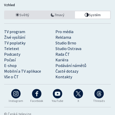
Vzhled
Světlý
Tmavý
Systém
TV program
Pro média
Živé vysílání
Reklama
TV poplatky
Studio Brno
Teletext
Studio Ostrava
Podcasty
Rada ČT
Počasí
Kariéra
E-shop
Podávání námětů
Mobilní a TV aplikace
Časté dotazy
Vše o ČT
Kontakty
Instagram
Facebook
YouTube
X
Threads
© Česká televize