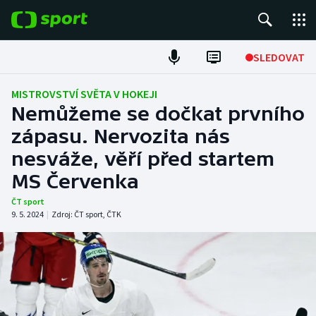
POPULÁRNÍ
SLEDOVAT
Fotbal
MISTROVSTVÍ SVĚTA V HOKEJI
Nemůžeme se dočkat prvního
Hokej
zápasu. Nervozita nás
nesváže, věří před startem
Tenis
MS Červenka
Atletika
ČT sport
9. 5. 2024
|
Zdroj:
ČT sport
,
ČTK
Cyklistika
DALŠÍ SPORTY
Americký fotbal
NEPŘEHLÉDNĚTE