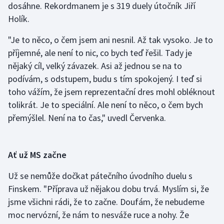
dosáhne. Rekordmanem je s 319 duely útočník Jiří
Holík.
"Je to něco, o čem jsem ani nesnil. Až tak vysoko. Je to
příjemné, ale není to nic, co bych teď řešil. Tady je
nějaký cíl, velký závazek. Asi až jednou se na to
podívám, s odstupem, budu s tím spokojený. I teď si
toho vážím, že jsem reprezentační dres mohl obléknout
tolikrát. Je to speciální. Ale není to něco, o čem bych
přemýšlel. Není na to čas," uvedl Červenka.
Ať už MS začne
Už se nemůže dočkat pátečního úvodního duelu s
Finskem. "Příprava už nějakou dobu trvá. Myslím si, že
jsme všichni rádi, že to začne. Doufám, že nebudeme
moc nervózní, že nám to nesváže ruce a nohy. Že