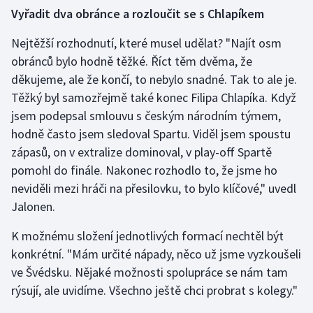
Stolní tenis
Vyřadit dva obránce a rozloučit se s Chlapíkem
Nejtěžší rozhodnutí, které musel udělat? "Najít osm
Triatlon
obránců bylo hodně těžké. Říct těm dvěma, že
Veslování
děkujeme, ale že končí, to nebylo snadné. Tak to ale je.
Těžký byl samozřejmě také konec Filipa Chlapíka. Když
Vodní slalom
jsem podepsal smlouvu s českým národním týmem,
hodně často jsem sledoval Spartu. Viděl jsem spoustu
Volejbal
zápasů, on v extralize dominoval, v play-off Spartě
pomohl do finále. Nakonec rozhodlo to, že jsme ho
Ostatní
neviděli mezi hráči na přesilovku, to bylo klíčové," uvedl
Jalonen.
K možnému složení jednotlivých formací nechtěl být
konkrétní. "Mám určité nápady, něco už jsme vyzkoušeli
ve Švédsku. Nějaké možnosti spolupráce se nám tam
rýsují, ale uvidíme. Všechno ještě chci probrat s kolegy."