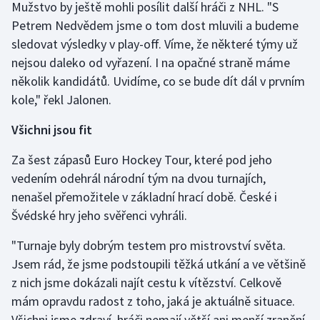
Mužstvo by ještě mohli posílit další hráči z NHL. "S
Petrem Nedvědem jsme o tom dost mluvili a budeme
sledovat výsledky v play-off. Víme, že některé týmy už
nejsou daleko od vyřazení. I na opačné straně máme
několik kandidátů. Uvidíme, co se bude dít dál v prvním
kole," řekl Jalonen.
Všichni jsou fit
Za šest zápasů Euro Hockey Tour, které pod jeho
vedením odehrál národní tým na dvou turnajích,
nenašel přemožitele v základní hrací době. České i
Švédské hry jeho svěřenci vyhráli.
"Turnaje byly dobrým testem pro mistrovství světa.
Jsem rád, že jsme podstoupili těžká utkání a ve většině
z nich jsme dokázali najít cestu k vítězství. Celkově
mám opravdu radost z toho, jaká je aktuálně situace.
Všichni jsme zdraví, hráči nemají větší ani menší zranění,