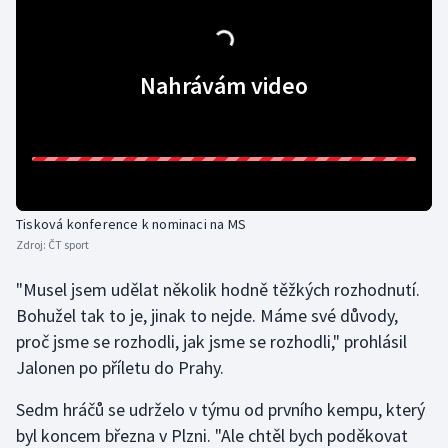
Gymnastika
Nahrávám video
Házená
Jezdectví
Judo
Tisková konference k nominaci na MS
Krasobruslení
Zdroj:
ČT sport
Lezení
"Musel jsem udělat několik hodně těžkých rozhodnutí.
Bohužel tak to je, jinak to nejde. Máme své důvody,
Lyže a snowboard
proč jsme se rozhodli, jak jsme se rozhodli," prohlásil
Jalonen po příletu do Prahy.
Moderní pětiboj
Sedm hráčů se udrželo v týmu od prvního kempu, který
Motorsport
byl koncem března v Plzni. "Ale chtěl bych poděkovat