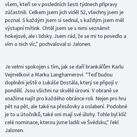
všem, kteří se v posledních šesti týdnech přípravy
Olympijské hry
zúčastnili. Celkem jsem jich viděl 52, všechny jsem je
poznal. S každým jsem si sednul, s každým jsem měl
Parasport
výstupní mítink. Chtěl jsem se s nimi seznámit
hokejově, ale i lidsky. Jsem rád, že se mi to povedlo a
Plavání
vím o nich víc," pochvaloval si Jalonen.
Plážový volejbal
Je velmi spokojen s tím, jak se daří brankářům Karlu
Ragby
Vejmelkovi a Marku Langhamerovi. "Teď budou
doplněni ještě o Lukáše Dostála, který se připojí v
Rychlobruslení
pondělí. Jsou všichni na skvělé úrovni. V obraně se
Rychlostní kanoistika
snažíme najít pro každého obránce roli. Nejen pro hru
pět na pět, ale také na přesilovky a oslabení. Podobné
Short track
je to u útočníků, také oni mají své úlohy. Tohle byl klíč
celé nominace, kterou jsme ladili ve Švédsku," řekl
Sportovní střelba
Jalonen.