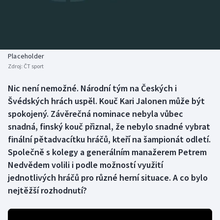
Baseball a softbal
Soutěže
Basketbal
Historické návraty
Biatlon
Aplikace ČT sport
Placeholder
Zdroj:
ČT sport
Boby a skeleton
AZ kvíz
Nic není nemožné. Národní tým na Českých i
Švédských hrách uspěl. Kouč Kari Jalonen může být
Box
spokojený. Závěrečná nominace nebyla vůbec
Curling
snadná, finský kouč přiznal, že nebylo snadné vybrat
finální pětadvacítku hráčů, kteří na šampionát odletí.
Dostihy
Společně s kolegy a generálním manažerem Petrem
Nedvědem volili i podle možností využití
Florbal
jednotlivých hráčů pro různé herní situace. A co bylo
nejtěžší rozhodnutí?
Futsal
Golf