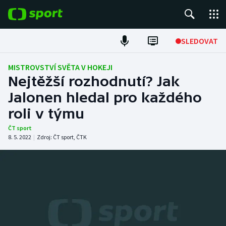
POPULÁRNÍ
SLEDOVAT
Fotbal
MISTROVSTVÍ SVĚTA V HOKEJI
Nejtěžší rozhodnutí? Jak
Hokej
Jalonen hledal pro každého
roli v týmu
Tenis
ČT sport
Atletika
8. 5. 2022
|
Zdroj:
ČT sport
,
ČTK
Cyklistika
DALŠÍ SPORTY
Americký fotbal
NEPŘEHLÉDNĚTE