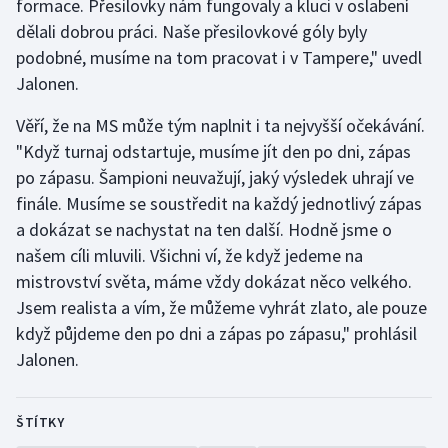
formace. Přesilovky nám fungovaly a kluci v oslabení
dělali dobrou práci. Naše přesilovkové góly byly
podobné, musíme na tom pracovat i v Tampere," uvedl
Jalonen.
Věří, že na MS může tým naplnit i ta nejvyšší očekávání.
"Když turnaj odstartuje, musíme jít den po dni, zápas
po zápasu. Šampioni neuvažují, jaký výsledek uhrají ve
finále. Musíme se soustředit na každý jednotlivý zápas
a dokázat se nachystat na ten další. Hodně jsme o
našem cíli mluvili. Všichni ví, že když jedeme na
mistrovství světa, máme vždy dokázat něco velkého.
Jsem realista a vím, že můžeme vyhrát zlato, ale pouze
když půjdeme den po dni a zápas po zápasu," prohlásil
Jalonen.
ŠTÍTKY