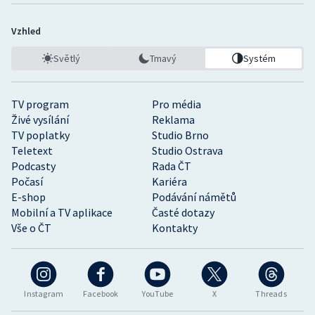
Vzhled
Světlý
Tmavý
Systém
TV program
Pro média
Živé vysílání
Reklama
TV poplatky
Studio Brno
Teletext
Studio Ostrava
Podcasty
Rada ČT
Počasí
Kariéra
E-shop
Podávání námětů
Mobilní a TV aplikace
Časté dotazy
Vše o ČT
Kontakty
Instagram
Facebook
YouTube
X
Threads