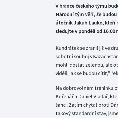
V brance českého týmu bude
Národní tým věří, že budou 
útočník Jakub Lauko, kteří 
sledujte v pondělí od 16:00 
Kundrátek se zranil již ve d
sobotní souboj s Kazachstáne
mohli dostat zelenou, ale 
viděli, jak se budou cítit," ře
Na dobrovolném tréninku by
Kořenář a Daniel Vladař, kt
šanci. Zatím chytal proti Dá
takový standardní stav, jsme