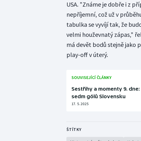
USA. "Známe je dobře i z pří
nepříjemní, což už v průběhu
tabulka se vyvíjí tak, že bud
velmi houževnatý zápas," ře
má devět bodů stejně jako p
play-off v úterý.
SOUVISEJÍCÍ ČLÁNKY
Sestřihy a momenty 9. dne:
sedm gólů Slovensku
17. 5. 2025
ŠTÍTKY