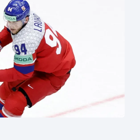
Moderní pětiboj
Triatlon
Motorsport
Veslování
Olympijské hry
Vodní slalom
Parasport
Volejbal
Plavání
Ostatní
Plážový volejbal