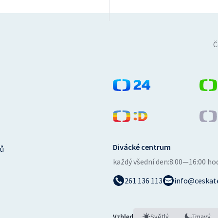
Č
Divácké centrum
ů
každý všední den:
8:00—16:00 ho
261 136 113
info@ceskate
Vzhled
Světlý
Tmavý