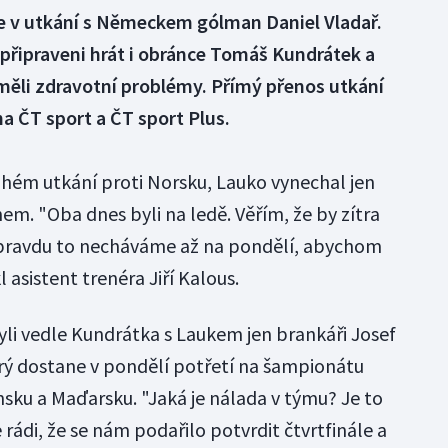
 v utkání s Německem gólman Daniel Vladař.
připraveni hrát i obránce Tomáš Kundrátek a
měli zdravotní problémy. Přímý přenos utkání
na ČT sport a ČT sport Plus.
ruhém utkání proti Norsku, Lauko vynechal jen
m. "Oba dnes byli na ledě. Věřím, že by zítra
opravdu to necháváme až na pondělí, abychom
kl asistent trenéra Jiří Kalous.
li vedle Kundrátka s Laukem jen brankáři Josef
erý dostane v pondělí potřetí na šampionátu
nsku a Maďarsku. "Jaká je nálada v týmu? Je to
 rádi, že se nám podařilo potvrdit čtvrtfinále a