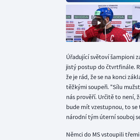
Úřadující světoví šampioni z
jistý postup do čtvrtfinále.
že je rád, že se na konci zákl
těžkými soupeři. "Sílu mužst
nás prověří. Určitě to není, 
bude mít vzestupnou, to se 
národní tým úterní souboj s
Němci do MS vstoupili třemi 