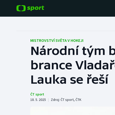
POPULÁRNÍ
DALŠÍ SPORTY
Fotbal
Americký fotbal
MISTROVSTVÍ SVĚTA V HOKEJI
Národní tým 
Hokej
Baseball a softbal
brance Vladař
Tenis
Basketbal
Atletika
Lauka se řeší
Biatlon
Cyklistika
Boby a skeleton
ČT sport
18. 5. 2025
|
Zdroj:
ČT sport
,
ČTK
Box