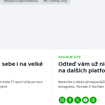
Hokejová reprezentace
MS v hokeji 2025
SOCIÁLNÍ SÍTĚ
 sebe i na velké
Odteď vám už nic
na dalších platf
izi máte ČT sport vždy po ruce.
Nenechte si nikde ujít nejnovější
ykoli.
Instagramu, Threads či YouTube 