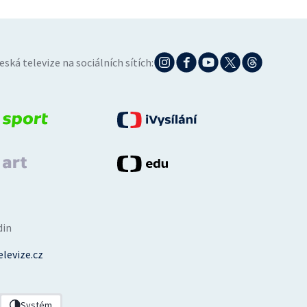
eská televize na sociálních sítích:
din
levize.cz
Systém