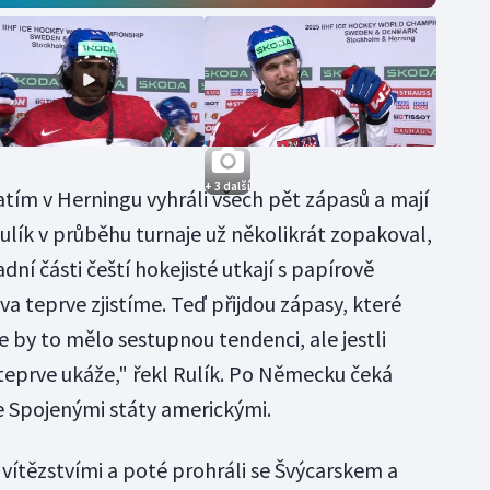
+ 3 další
atím v Herningu vyhráli všech pět zápasů a mají
 Rulík v průběhu turnaje už několikrát zopakoval,
adní části čeští hokejisté utkají s papírově
va teprve zjistíme. Teď přijdou zápasy, které
že by to mělo sestupnou tendenci, ale jestli
teprve ukáže," řekl Rulík. Po Německu čeká
e Spojenými státy americkými.
vítězstvími a poté prohráli se Švýcarskem a