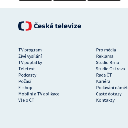
TV program
Pro média
Živé vysílání
Reklama
TV poplatky
Studio Brno
Teletext
Studio Ostrava
Podcasty
Rada ČT
Počasí
Kariéra
E-shop
Podávání námět
Mobilní a TV aplikace
Časté dotazy
Vše o ČT
Kontakty