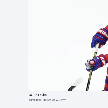
Curling
Dostihy
Florbal
Futsal
Golf
Gymnastika
Jakub Lauko
Zdroj:
REUTERS/David W Cerny