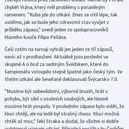
chybět Vrána, který měl problémy s poraněným
Gymnastika
ramenem. "Kuba jde do utkání. Dnes se cítil lépe, tak
uvidíme, jak se bude jeho zdravotní stav vyvíjet v
Házená
průběhu zápasu," uvedl jeden ze spolupracovníků
hlavního kouče Filipa Pešána.
Jezdectví
Češi zatím na turnaji vyhráli jen jeden ze tří zápasů,
Judo
navíc až v prodloužení. Aktuálně jsou poslední ve
skupině A o bod za sedmým Švédskem, které do
Krasobruslení
šampionátu vstoupilo stejně špatně jako český tým. Ve
třetím utkání ale Seveřané deklasovali Švýcarsko 7:0.
Lezení
"Musíme být sebevědomí, výborně bruslit, hrát v
Lyže a snowboard
pohybu, být silní v osobních soubojích, ale hlavně
musíme hrát pospolu. V posledním zápase bylo vidět, že
Moderní pětiboj
kluci chtějí, ale na ledě byl strašný chaos. Kluci možná
chtěli až moc," řekl Straka a dodal, že všichni si dobře
Motorsport
uvědomují význam utkání. Případná porážka by Čechům