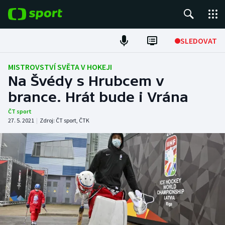
POPULÁRNÍ
SLEDOVAT
Fotbal
MISTROVSTVÍ SVĚTA V HOKEJI
Na Švédy s Hrubcem v
Hokej
brance. Hrát bude i Vrána
Tenis
ČT sport
27. 5. 2021
|
Zdroj:
ČT sport
,
ČTK
Atletika
Cyklistika
DALŠÍ SPORTY
Americký fotbal
NEPŘEHLÉDNĚTE