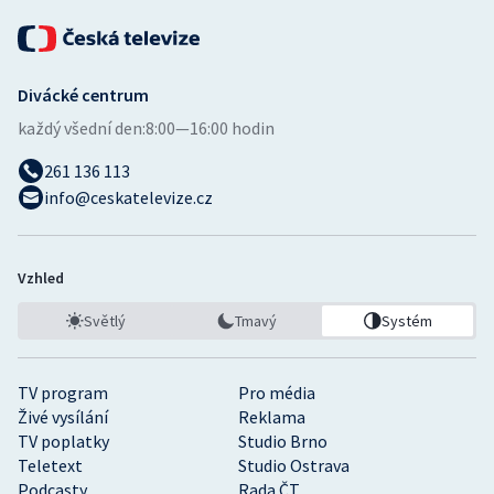
Divácké centrum
každý všední den:
8:00—16:00 hodin
261 136 113
info@ceskatelevize.cz
Vzhled
Světlý
Tmavý
Systém
TV program
Pro média
Živé vysílání
Reklama
TV poplatky
Studio Brno
Teletext
Studio Ostrava
Podcasty
Rada ČT