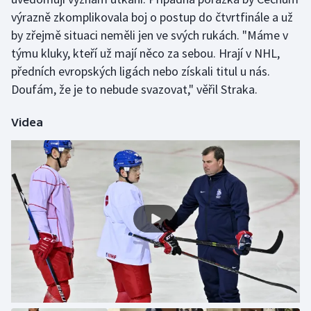
výrazně zkomplikovala boj o postup do čtvrtfinále a už
Olympijské hry
by zřejmě situaci neměli jen ve svých rukách. "Máme v
týmu kluky, kteří už mají něco za sebou. Hrají v NHL,
Parasport
předních evropských ligách nebo získali titul u nás.
Plavání
Doufám, že je to nebude svazovat," věřil Straka.
Plážový volejbal
Videa
Ragby
Rychlobruslení
Rychlostní kanoistika
Short track
Sportovní střelba