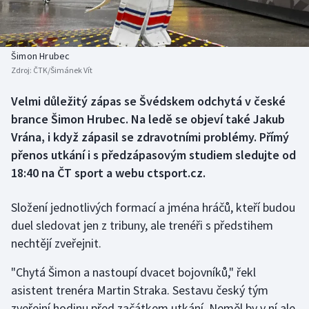
Baseball a softbal
Soutěže
Basketbal
Historické návraty
Šimon Hrubec
Zdroj:
ČTK/Šimánek Vít
Biatlon
Aplikace ČT sport
Velmi důležitý zápas se Švédskem odchytá v české
Boby a skeleton
AZ kvíz
brance Šimon Hrubec. Na ledě se objeví také Jakub
Vrána, i když zápasil se zdravotními problémy. Přímý
Box
přenos utkání i s předzápasovým studiem sledujte od
18:40 na ČT sport a webu ctsport.cz.
Curling
Složení jednotlivých formací a jména hráčů, kteří budou
Dostihy
duel sledovat jen z tribuny, ale trenéři s předstihem
Florbal
nechtějí zveřejnit.
"Chytá Šimon a nastoupí dvacet bojovníků," řekl
Futsal
asistent trenéra Martin Straka. Sestavu český tým
zveřejní hodinu před začátkem utkání. Neměl by v ní ale
Golf