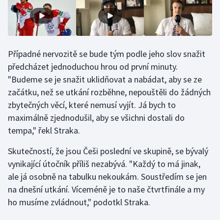
Stolní tenis
Triatlon
Případné nervozitě se bude tým podle jeho slov snažit
Veslování
předcházet jednoduchou hrou od první minuty.
Vodní slalom
"Budeme se je snažit uklidňovat a nabádat, aby se ze
začátku, než se utkání rozběhne, nepouštěli do žádných
Volejbal
zbytečných věcí, které nemusí vyjít. Já bych to
maximálně zjednodušil, aby se všichni dostali do
Ostatní
tempa," řekl Straka.
Skutečností, že jsou Češi poslední ve skupině, se bývalý
vynikající útočník příliš nezabývá. "Každý to má jinak,
ale já osobně na tabulku nekoukám. Soustředím se jen
na dnešní utkání. Víceméně je to naše čtvrtfinále a my
ho musíme zvládnout," podotkl Straka.