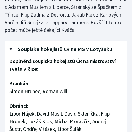
s Adamem Musilem z Liberce, Stránský se Špačkem z
Třince, Filip Zadina z Detroitu, Jakub Flek z Karlových
Varů a Jiří Smejkal z Tappary Tampere. Rozšířit tento
počet může ještě čekající Kváča.
Soupiska hokejistů ČR na MS v Lotyšsku
Doplněná soupiska hokejistů ČR na mistrovství
světa v Rize:
Brankáři:
Šimon Hrubec, Roman Will
Obránci:
Libor Hájek, David Musil, David Sklenička, Filip
Hronek, Lukáš Klok, Michal Moravčík, Andrej
Šustr, Ondřej Vitásek, Libor Šulák