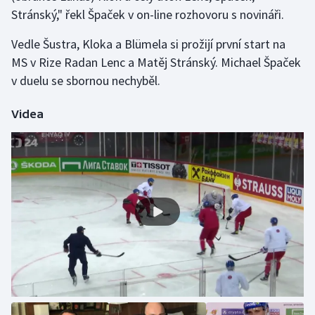
Stránský," řekl Špaček v on-line rozhovoru s novináři.
Gymnastika
Vedle Šustra, Kloka a Blümela si prožijí první start na
MS v Rize Radan Lenc a Matěj Stránský. Michael Špaček
Házená
v duelu se sbornou nechyběl.
Jezdectví
Videa
Judo
Krasobruslení
Lezení
Lyže a snowboard
Moderní pětiboj
Motorsport