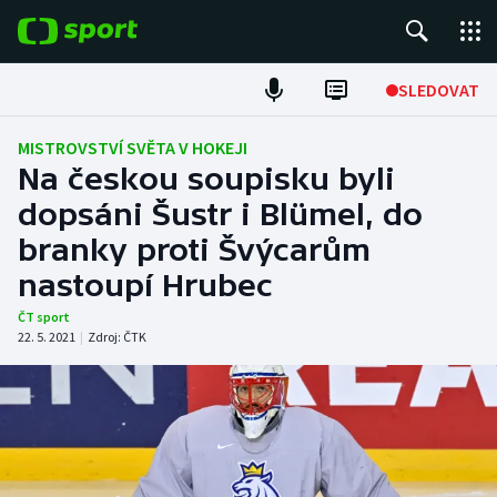
POPULÁRNÍ
SLEDOVAT
Fotbal
MISTROVSTVÍ SVĚTA V HOKEJI
Na českou soupisku byli
Hokej
dopsáni Šustr i Blümel, do
branky proti Švýcarům
Tenis
nastoupí Hrubec
Atletika
ČT sport
22. 5. 2021
|
Zdroj:
ČTK
Cyklistika
DALŠÍ SPORTY
Americký fotbal
NEPŘEHLÉDNĚTE