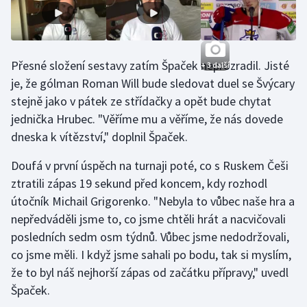
Olympijské hry
Parasport
Přesné složení sestavy zatím Špaček neprozradil. Jisté
+ 3 další
je, že gólman Roman Will bude sledovat duel se Švýcary
Plavání
stejně jako v pátek ze střídačky a opět bude chytat
jednička Hrubec. "Věříme mu a věříme, že nás dovede
Plážový volejbal
dneska k vítězství," doplnil Špaček.
Ragby
Doufá v první úspěch na turnaji poté, co s Ruskem Češi
ztratili zápas 19 sekund před koncem, kdy rozhodl
Rychlobruslení
útočník Michail Grigorenko. "Nebyla to vůbec naše hra a
Rychlostní kanoistika
nepředváděli jsme to, co jsme chtěli hrát a nacvičovali
posledních sedm osm týdnů. Vůbec jsme nedodržovali,
Short track
co jsme měli. I když jsme sahali po bodu, tak si myslím,
že to byl náš nejhorší zápas od začátku přípravy," uvedl
Sportovní střelba
Špaček.