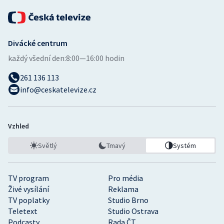
Divácké centrum
každý všední den:
8:00—16:00 hodin
261 136 113
info@ceskatelevize.cz
Vzhled
Světlý
Tmavý
Systém
TV program
Pro média
Živé vysílání
Reklama
TV poplatky
Studio Brno
Teletext
Studio Ostrava
Podcasty
Rada ČT