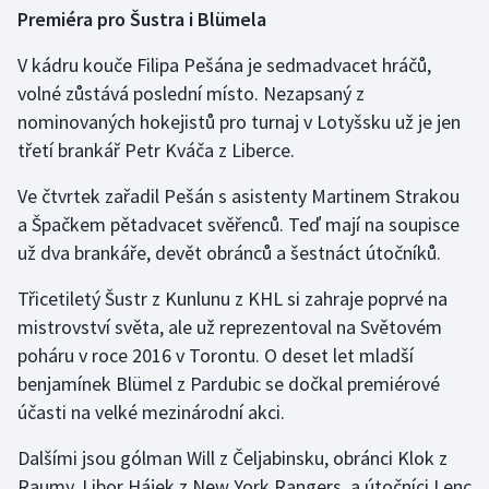
Stolní tenis
Premiéra pro Šustra i Blümela
V kádru kouče Filipa Pešána je sedmadvacet hráčů,
Triatlon
volné zůstává poslední místo. Nezapsaný z
Veslování
nominovaných hokejistů pro turnaj v Lotyšsku už je jen
třetí brankář Petr Kváča z Liberce.
Vodní slalom
Ve čtvrtek zařadil Pešán s asistenty Martinem Strakou
a Špačkem pětadvacet svěřenců. Teď mají na soupisce
Volejbal
už dva brankáře, devět obránců a šestnáct útočníků.
Ostatní
Třicetiletý Šustr z Kunlunu z KHL si zahraje poprvé na
mistrovství světa, ale už reprezentoval na Světovém
poháru v roce 2016 v Torontu. O deset let mladší
benjamínek Blümel z Pardubic se dočkal premiérové
účasti na velké mezinárodní akci.
Dalšími jsou gólman Will z Čeljabinsku, obránci Klok z
Raumy, Libor Hájek z New York Rangers, a útočníci Lenc