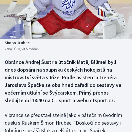
Baseball a softbal
Soutěže
Basketbal
Historické návraty
Biatlon
Aplikace ČT sport
Šimon Hrubec
Boby a skeleton
AZ kvíz
Zdroj:
ČTK/Vít Šimánek
Box
Obránce Andrej Šustr a útočník Matěj Blümel byli
dnes dopsáni na soupisku českých hokejistů na
Curling
mistrovství světa v Rize. Podle asistenta trenéra
Jaroslava Špačka se oba hned zařadí do sestavy ve
Dostihy
večerním utkání se Švýcarskem. Přímý přenos
sledujte od 18:40 na ČT sport a webu ctsport.cz.
Florbal
V brance se představí stejně jako v pátečním úvodním
Futsal
duelu s Ruskem Šimon Hrubec. "Doskočí do sestavy i
(obránce Lukáš) Klok a celý útok Lenc, Špaček,
Golf