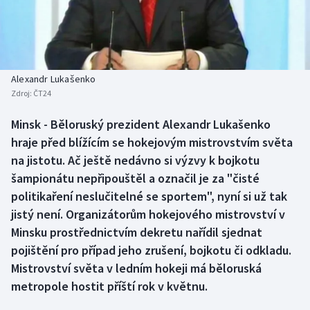
Baseball a softbal
Soutěže
Basketbal
Historické návraty
Biatlon
Aplikace ČT sport
Alexandr Lukašenko
Zdroj:
ČT24
Boby a skeleton
AZ kvíz
Minsk - Běloruský prezident Alexandr Lukašenko
hraje před blížícím se hokejovým mistrovstvím světa
Box
na jistotu. Ač ještě nedávno si výzvy k bojkotu
Curling
šampionátu nepřipouštěl a označil je za "čisté
politikaření neslučitelné se sportem", nyní si už tak
Dostihy
jistý není. Organizátorům hokejového mistrovství v
Minsku prostřednictvím dekretu nařídil sjednat
Florbal
pojištění pro případ jeho zrušení, bojkotu či odkladu.
Mistrovství světa v ledním hokeji má běloruská
Futsal
metropole hostit příští rok v květnu.
Golf