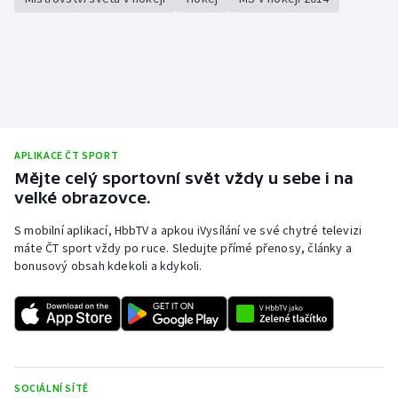
Stolní tenis
Triatlon
Veslování
Vodní slalom
APLIKACE ČT SPORT
Mějte celý sportovní svět vždy u sebe i na
Volejbal
velké obrazovce.
Ostatní
S mobilní aplikací, HbbTV a apkou iVysílání ve své chytré televizi
máte ČT sport vždy po ruce. Sledujte přímé přenosy, články a
bonusový obsah kdekoli a kdykoli.
SOCIÁLNÍ SÍTĚ