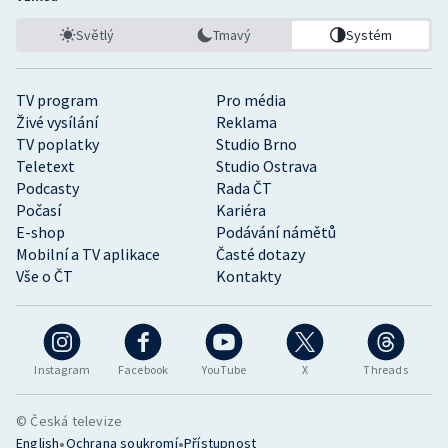
Světlý
Tmavý
Systém
TV program
Pro média
Živé vysílání
Reklama
TV poplatky
Studio Brno
Teletext
Studio Ostrava
Podcasty
Rada ČT
Počasí
Kariéra
E-shop
Podávání námětů
Mobilní a TV aplikace
Časté dotazy
Vše o ČT
Kontakty
Instagram
Facebook
YouTube
X
Threads
© Česká televize
•
•
English
Ochrana soukromí
Přístupnost