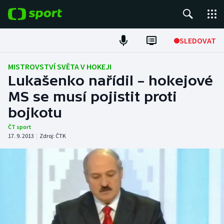
POPULÁRNÍ
SLEDOVAT
Fotbal
MISTROVSTVÍ SVĚTA V HOKEJI
Lukašenko nařídil – hokejové
Hokej
MS se musí pojistit proti
bojkotu
Tenis
ČT sport
Atletika
17. 9. 2013
|
Zdroj:
ČTK
Cyklistika
DALŠÍ SPORTY
Americký fotbal
NEPŘEHLÉDNĚTE