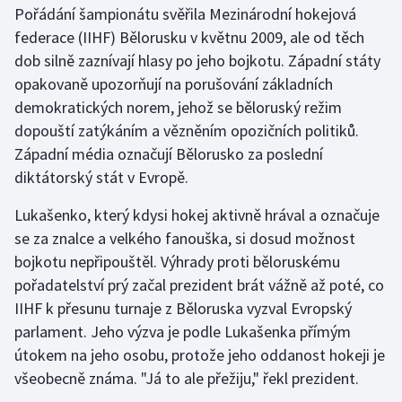
Pořádání šampionátu svěřila Mezinárodní hokejová
federace (IIHF) Bělorusku v květnu 2009, ale od těch
Gymnastika
dob silně zaznívají hlasy po jeho bojkotu. Západní státy
opakovaně upozorňují na porušování základních
Házená
demokratických norem, jehož se běloruský režim
Jezdectví
dopouští zatýkáním a vězněním opozičních politiků.
Západní média označují Bělorusko za poslední
Judo
diktátorský stát v Evropě.
Lukašenko, který kdysi hokej aktivně hrával a označuje
Krasobruslení
se za znalce a velkého fanouška, si dosud možnost
Lezení
bojkotu nepřipouštěl. Výhrady proti běloruskému
pořadatelství prý začal prezident brát vážně až poté, co
Lyže a snowboard
IIHF k přesunu turnaje z Běloruska vyzval Evropský
parlament. Jeho výzva je podle Lukašenka přímým
Moderní pětiboj
útokem na jeho osobu, protože jeho oddanost hokeji je
všeobecně známa. "Já to ale přežiju," řekl prezident.
Motorsport