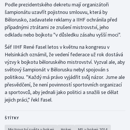
Podle prezidentského dekretu mají organizátoři
Olympijské hry
šampionátu uzavřít pojistnou smlouvu, která by
Bělorusko, zadavatele reklamy a IIHF ochránila před
Parasport
případnými ztrátami ze zrušení mistrovství, jeho
odkladu nebo bojkotu "v důsledku zásahu vyšší moci".
Plavání
Šéf IIHF René Fasel letos v květnu na kongresu v
Plážový volejbal
Helsinkách oznámil, že vedení federace už rok dostává
výzvy k bojkotu běloruského mistrovství. Vyzval ale, aby
Ragby
světový šampionát v Bělorusku nebyl spojován s
politikou. "Každý má právo vyjádřit svůj názor. Jsme ale
Rychlobruslení
přesvědčení, že není povinností sportovních organizací
a sportovců, aby jednali jako politici a snažili se dělat
Rychlostní kanoistika
jejich práci," řekl Fasel.
Short track
ŠTÍTKY
Sportovní střelba
Mistrovství světa v hokeji
Hokej
MS v hokeji 2014