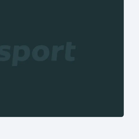
Moderní pětiboj
Triatlon
Motorsport
Veslování
Olympijské hry
Vodní slalom
Parasport
Volejbal
Plavání
Ostatní
Plážový volejbal