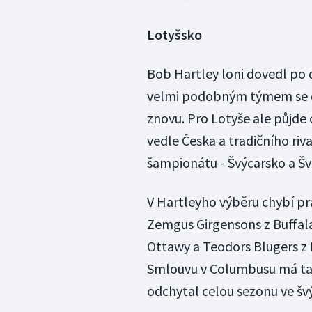
Lotyšsko
Bob Hartley loni dovedl po d
velmi podobným týmem se o
znovu. Pro Lotyše ale půjde 
vedle Česka a tradičního riv
šampionátu - Švýcarsko a Š
V Hartleyho výběru chybí p
Zemgus Girgensons z Buffala,
Ottawy a Teodors Blugers z P
Smlouvu v Columbusu má také
odchytal celou sezonu ve š