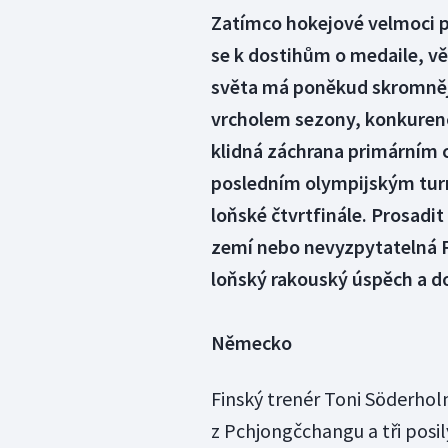
Zatímco hokejové velmoci p
se k dostihům o medaile, vě
světa má poněkud skromnější
vrcholem sezony, konkuren
klidná záchrana primárním c
posledním olympijským turn
loňské čtvrtfinále. Prosadi
zemí nebo nevyzpytatelná Fr
loňský rakouský úspěch a d
Německo
Finský trenér Toni Söderhol
z Pchjongčchangu a tři posi