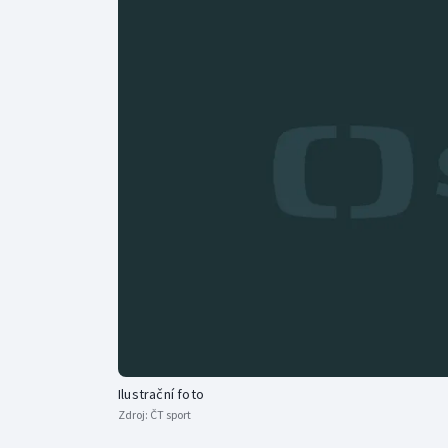
Curling
Dostihy
Florbal
Futsal
Golf
Gymnastika
Ilustrační foto
Zdroj:
ČT sport