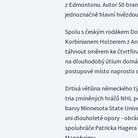
z Edmontonu. Autor 50 brane
jednoznačně hlavní hvězdou 
Spolu s českým rodákem D
Korbinianem Holzerem z An
táhnout směrem ke čtvrtfiná
na dlouhodobý útlum domácí
postupové místo naprosto o
Drtivá většina německého t
tria zmíněných hráčů NHL po
barvy Minnesota State Univ
ani dlouholeté opory - obrá
spoluhráče Patricka Hagera
Mannheimu.