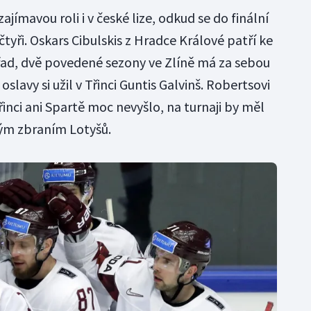
ajímavou roli i v české lize, odkud se do finální
yři. Oskars Cibulskis z Hradce Králové patří ke
d, dvě povedené sezony ve Zlíně má za sebou
oslavy si užil v Třinci Guntis Galvinš. Robertsovi
inci ani Spartě moc nevyšlo, na turnaji by měl
ným zbraním Lotyšů.