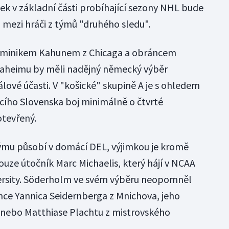
k v základní části probíhající sezony NHL bude
mezi hráči z týmů "druhého sledu".
ominikem Kahunem z Chicaga a obráncem
aheimu by měli nadějný německý výběr
lové účasti. V "košické" skupině A je s ohledem
ho Slovenska boj minimálně o čtvrté
tevřený.
ýmu působí v domácí DEL, výjimkou je kromě
uze útočník Marc Michaelis, který hájí v NCAA
ersity. Söderholm ve svém výběru neopomněl
nce Yannica Seidernberga z Mnichova, jeho
 nebo Matthiase Plachtu z mistrovského