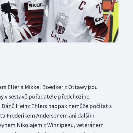
rs Eller a Mikkel Boedker z Ottawy jsou
y v sestavě pořadatele předchozího
č Dánů Heinz Ehlers naopak nemůže počítat s
ta Frederikem Andersenem ani dalšími
m synem Nikolajem z Winnipegu, veteránem