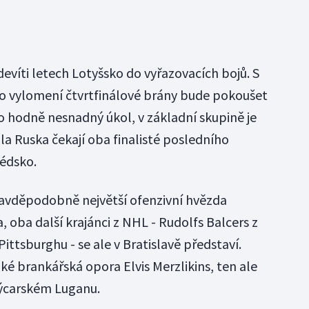
evíti letech Lotyšsko do vyřazovacích bojů. S
 vylomení čtvrtfinálové brány bude pokoušet
o hodně nesnadný úkol, v základní skupině je
ala Ruska čekají oba finalisté posledního
védsko.
ravděpodobně největší ofenzivní hvězda
 oba další krajánci z NHL - Rudolfs Balcers z
ittsburghu - se ale v Bratislavě představí.
 brankářská opora Elvis Merzlikins, ten ale
výcarském Luganu.