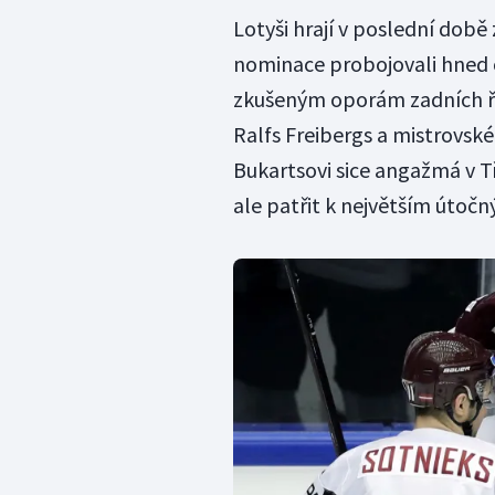
Lotyši hrají v poslední době z
nominace probojovali hned čt
zkušeným oporám zadních řa
Ralfs Freibergs a mistrovské 
Bukartsovi sice angažmá v Tř
ale patřit k největším útoč