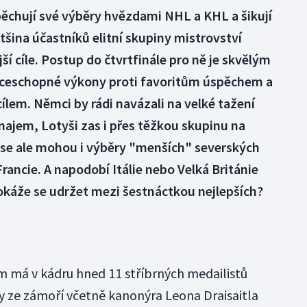
ěchují své výběry hvězdami NHL a KHL a šikují
tšina účastníků elitní skupiny mistrovství
 cíle. Postup do čtvrtfinále pro ně je skvělým
ceschopné výkony proti favoritům úspěchem a
ílem. Němci by rádi navázali na velké tažení
ajem, Lotyši zas i přes těžkou skupinu na
t se ale mohou i výběry "menších" severských
ancie. A napodobí Itálie nebo Velká Británie
okáže se udržet mezi šestnáctkou nejlepších?
m má v kádru hned 11 stříbrných medailistů
ly ze zámoří včetně kanonýra Leona Draisaitla