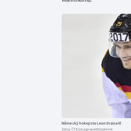
Německý hokejista Leon Draisaitl
Zdroj:
ČTK/imago sportfotodienst