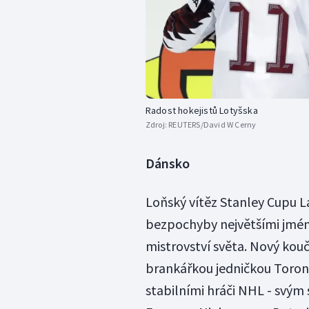
Radost hokejistů Lotyšska
Zdroj:
REUTERS/David W Cerny
Dánsko
Loňský vítěz Stanley Cupu La
bezpochyby největšími jmén
mistrovství světa. Nový kou
brankářkou jedničkou Toron
stabilními hráči NHL - svý