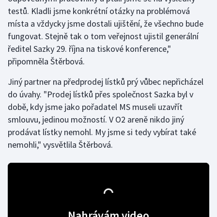
testů. Kladli jsme konkrétní otázky na problémová
místa a vždycky jsme dostali ujištění, že všechno bude
fungovat. Stejně tak o tom veřejnost ujistil generální
ředitel Sazky 29. října na tiskové konference,"
připomněla Štěrbová.
Jiný partner na předprodej lístků prý vůbec nepřicházel
do úvahy. "Prodej lístků přes společnost Sazka byl v
době, kdy jsme jako pořadatel MS museli uzavřít
smlouvu, jedinou možností. V O2 areně nikdo jiný
prodávat lístky nemohl. My jsme si tedy vybírat také
nemohli," vysvětlila Štěrbová.
Nahrávám video