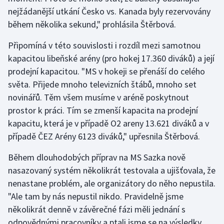
Stolní tenis
nejžádanější utkání Česko vs. Kanada byly rezervovány
během několika sekund," prohlásila Štěrbová.
Triatlon
Připomíná v této souvislosti i rozdíl mezi samotnou
Veslování
kapacitou libeňské arény (pro hokej 17.360 diváků) a její
prodejní kapacitou. "MS v hokeji se přenáší do celého
Vodní slalom
světa. Přijede mnoho televizních štábů, mnoho set
novinářů. Těm všem musíme v aréně poskytnout
Volejbal
prostor k práci. Tím se zmenší kapacita na prodejní
kapacitu, která je v případě O2 areny 13.621 diváků a v
Ostatní
případě ČEZ Arény 6123 diváků," upřesnila Štěrbová.
Během dlouhodobých příprav na MS Sazka nově
nasazovaný systém několikrát testovala a ujišťovala, že
nenastane problém, ale organizátory do něho nepustila.
"Ale tam by nás nepustil nikdo. Pravidelně jsme
několikrát denně v závěrečné fázi měli jednání s
odpovědnými pracovníky a ptali jsme se na výsledky