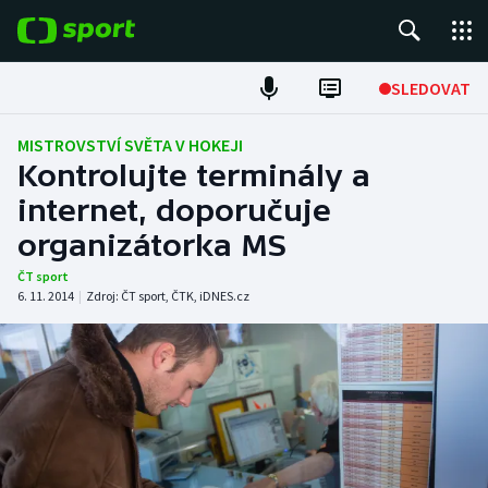
POPULÁRNÍ
SLEDOVAT
Fotbal
MISTROVSTVÍ SVĚTA V HOKEJI
Kontrolujte terminály a
Hokej
internet, doporučuje
organizátorka MS
Tenis
ČT sport
Atletika
6. 11. 2014
|
Zdroj:
ČT sport
,
ČTK
,
iDNES.cz
Cyklistika
DALŠÍ SPORTY
Americký fotbal
NEPŘEHLÉDNĚTE