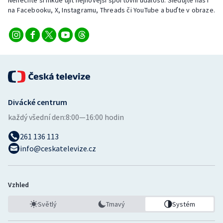
Nenechte si nikde ujít nejnovější sportovní události. Sledujte nás i
na Facebooku, X, Instagramu, Threads či YouTube a buďte v obraze.
Divácké centrum
každý všední den:
8:00—16:00 hodin
261 136 113
info@ceskatelevize.cz
Vzhled
Světlý
Tmavý
Systém