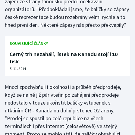
zájem ze strany fanoušků předčil očekávání
organizátorů. "Předpokládali jsme, že balíčky se zápasy
Olympijské hry
české reprezentace budou rozebrány velmi rychle a to
Parasport
hned první den. Některé zápasy nás přesto překvapily."
Plavání
SOUVISEJÍCÍ ČLÁNKY
Plážový volejbal
Černý trh nezahálí, lístek na Kanadu stojí i 10
tisíc
Ragby
5. 11. 2014
Rychlobruslení
Mnozí zpochybňují i okolnosti a průběh předprodeje,
když se na ně již pár vteřin po zahájení předprodeje
Rychlostní kanoistika
nedostalo v touze ukořistit balíčky vstupenek s
utkáním ČR - Kanada na dolní prstenec O2 areny.
Short track
"Prodej se spustil po celé republice na všech
Sportovní střelba
terminálech i přes internet (celosvětově) ve stejný
moment. Proto se mohlo stát, že balíčky obsahující