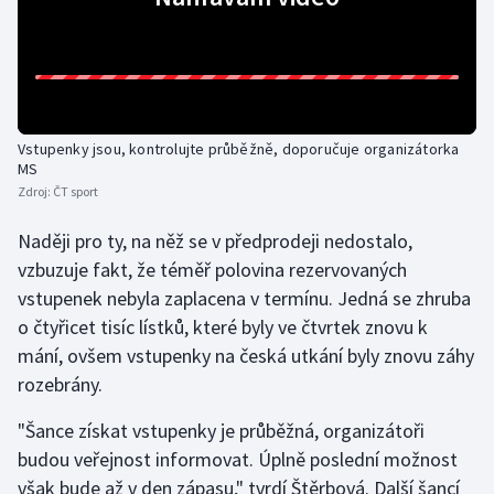
Vstupenky jsou, kontrolujte průběžně, doporučuje organizátorka
MS
Zdroj:
ČT sport
Naději pro ty, na něž se v předprodeji nedostalo,
vzbuzuje fakt, že téměř polovina rezervovaných
vstupenek nebyla zaplacena v termínu. Jedná se zhruba
o čtyřicet tisíc lístků, které byly ve čtvrtek znovu k
mání, ovšem vstupenky na česká utkání byly znovu záhy
rozebrány.
"Šance získat vstupenky je průběžná, organizátoři
budou veřejnost informovat. Úplně poslední možnost
však bude až v den zápasu," tvrdí Štěrbová. Další šancí