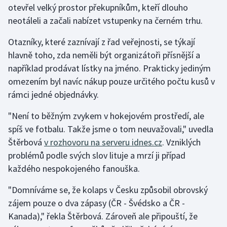
otevřel velký prostor překupníkům, kteří dlouho
neotáleli a začali nabízet vstupenky na černém trhu.
Gymnastika
Otazníky, které zaznívají z řad veřejnosti, se týkají
Házená
hlavně toho, zda neměli být organizátoři přísnější a
například prodávat lístky na jméno. Prakticky jediným
Jezdectví
omezením byl navíc nákup pouze určitého počtu kusů v
rámci jedné objednávky.
Judo
"Není to běžným zvykem v hokejovém prostředí, ale
Krasobruslení
spíš ve fotbalu. Takže jsme o tom neuvažovali," uvedla
Štěrbová
v rozhovoru na serveru idnes.cz
. Vzniklých
Lezení
problémů podle svých slov lituje a mrzí ji případ
každého nespokojeného fanouška.
Lyže a snowboard
"Domníváme se, že kolaps v Česku způsobil obrovský
Moderní pětiboj
zájem pouze o dva zápasy (ČR - Švédsko a ČR -
Kanada)," řekla Štěrbová. Zároveň ale připouští, že
Motorsport