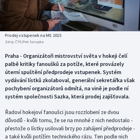
Baseball a softbal
Soutěže
Basketbal
Historické návraty
Biatlon
Aplikace ČT sport
Prodej vstupenek na MS 2015
Zdroj:
ČTK/Petr Sznapka
Boby a skeleton
AZ kvíz
Praha - Organizátoři mistrovství světa v hokeji čelí
palbě kritiky fanoušků za potíže, které provázely
Box
úterní spuštění předprodeje vstupenek. Systém
Curling
vydávání lístků zkolaboval, generální sekretářka však
pochybení organizátorů odmítá, na vině je podle ní
Dostihy
systém společnosti Sazka, která prodej zajišťovala.
Florbal
Řadoví hokejoví fanoušci jsou rozzlobení ze dvou
důvodů - kvůli tomu, že se na mnohé z nich nedostalo -
Futsal
přestože o lístky usilovali brzy po zahájení předprodeje -
a také kvůli potížím technického rázu. Ten podle nich
Golf