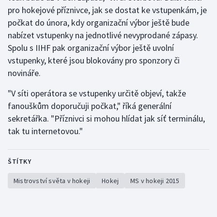
pro hokejové příznivce, jak se dostat ke vstupenkám, je
počkat do února, kdy organizační výbor ještě bude
nabízet vstupenky na jednotlivé nevyprodané zápasy.
Spolu s IIHF pak organizační výbor ještě uvolní
vstupenky, které jsou blokovány pro sponzory či
novináře.
"V síti operátora se vstupenky určitě objeví, takže
fanouškům doporučuji počkat," říká generální
sekretářka. "Příznivci si mohou hlídat jak síť terminálu,
tak tu internetovou."
ŠTÍTKY
Mistrovství světa v hokeji
Hokej
MS v hokeji 2015