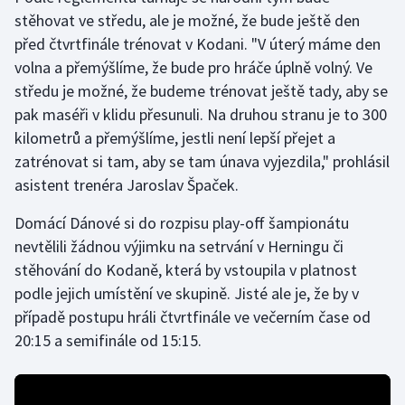
stěhovat ve středu, ale je možné, že bude ještě den
Gymnastika
před čtvrtfinále trénovat v Kodani. "V úterý máme den
volna a přemýšlíme, že bude pro hráče úplně volný. Ve
Házená
středu je možné, že budeme trénovat ještě tady, aby se
pak maséři v klidu přesunuli. Na druhou stranu je to 300
Jezdectví
kilometrů a přemýšlíme, jestli není lepší přejet a
zatrénovat si tam, aby se tam únava vyjezdila," prohlásil
Judo
asistent trenéra Jaroslav Špaček.
Krasobruslení
Domácí Dánové si do rozpisu play-off šampionátu
nevtělili žádnou výjimku na setrvání v Herningu či
Lezení
stěhování do Kodaně, která by vstoupila v platnost
podle jejich umístění ve skupině. Jisté ale je, že by v
Lyže a snowboard
případě postupu hráli čtvrtfinále ve večerním čase od
20:15 a semifinále od 15:15.
Moderní pětiboj
Motorsport