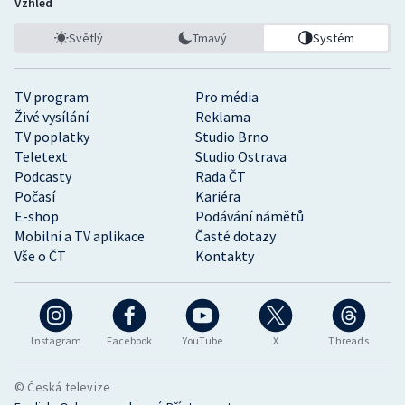
Vzhled
Světlý
Tmavý
Systém
TV program
Pro média
Živé vysílání
Reklama
TV poplatky
Studio Brno
Teletext
Studio Ostrava
Podcasty
Rada ČT
Počasí
Kariéra
E-shop
Podávání námětů
Mobilní a TV aplikace
Časté dotazy
Vše o ČT
Kontakty
Instagram
Facebook
YouTube
X
Threads
© Česká televize