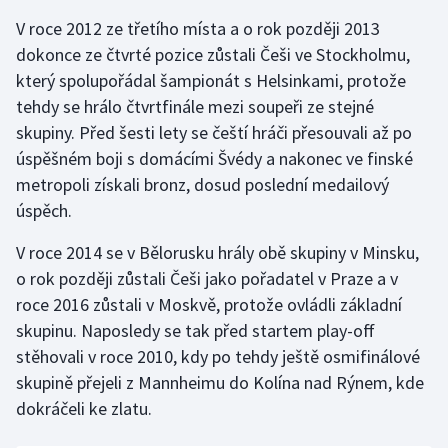
Stolní tenis
V roce 2012 ze třetího místa a o rok později 2013
dokonce ze čtvrté pozice zůstali Češi ve Stockholmu,
Triatlon
který spolupořádal šampionát s Helsinkami, protože
tehdy se hrálo čtvrtfinále mezi soupeři ze stejné
Veslování
skupiny. Před šesti lety se čeští hráči přesouvali až po
úspěšném boji s domácími Švédy a nakonec ve finské
Vodní slalom
metropoli získali bronz, dosud poslední medailový
Volejbal
úspěch.
V roce 2014 se v Bělorusku hrály obě skupiny v Minsku,
Ostatní
o rok později zůstali Češi jako pořadatel v Praze a v
roce 2016 zůstali v Moskvě, protože ovládli základní
skupinu. Naposledy se tak před startem play-off
stěhovali v roce 2010, kdy po tehdy ještě osmifinálové
skupině přejeli z Mannheimu do Kolína nad Rýnem, kde
dokráčeli ke zlatu.