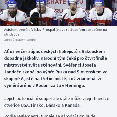
Baseball a softbal
Soutěže
Basketbal
Historické návraty
Biatlon
Aplikace ČT sport
Asistent trenéra Václav Prospal (vlevo) s Josefem Jandačem na
střídačce
Zdroj:
ČTK/Deml Ondřej
Boby a skeleton
AZ kvíz
Ať už večer zápas českých hokejistů s Rakouskem
Box
dopadne jakkoliv, národní tým čeká pro čtvrtfinále
mistrovství světa stěhování. Svěřenci Josefa
Curling
Jandače skončí po výhře Ruska nad Slovenskem ve
skupině A jistě na třetím místě, což znamená, že
Dostihy
vymění arénu v Kodani za tu v Herningu.
Florbal
Jejich potenciální soupeř ale stále může vzejít hned ze
Futsal
čtveřice USA, Finsko, Dánsko a Kanada.
Podle reglementu turnaje se národní tým bude
Golf