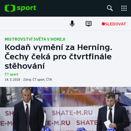
POPULÁRNÍ
SLEDOVAT
Fotbal
MISTROVSTVÍ SVĚTA V HOKEJI
Kodaň vymění za Herning.
Hokej
Čechy čeká pro čtvrtfinále
stěhování
Tenis
ČT sport
Atletika
14. 5. 2018
|
Zdroj:
ČT sport
,
ČTK
Cyklistika
DALŠÍ SPORTY
Americký fotbal
NEPŘEHLÉDNĚTE