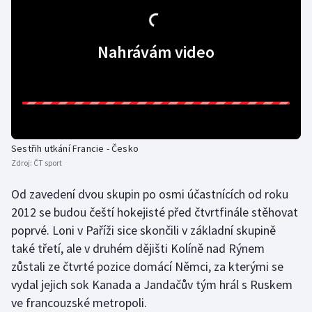
Olympijské hry
Nahrávám video
Parasport
Plavání
Plážový volejbal
Sestřih utkání Francie - Česko
Ragby
Zdroj:
ČT sport
Rychlobruslení
Od zavedení dvou skupin po osmi účastnících od roku
2012 se budou čeští hokejisté před čtvrtfinále stěhovat
Rychlostní kanoistika
poprvé. Loni v Paříži sice skončili v základní skupině
také třetí, ale v druhém dějišti Kolíně nad Rýnem
Short track
zůstali ze čtvrté pozice domácí Němci, za kterými se
vydal jejich sok Kanada a Jandačův tým hrál s Ruskem
Sportovní střelba
ve francouzské metropoli.