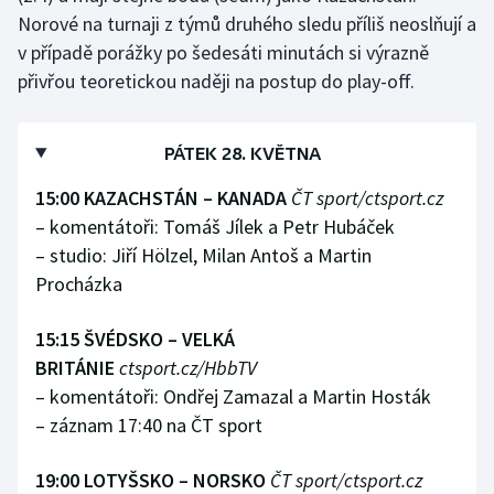
Stolní tenis
Norové na turnaji z týmů druhého sledu příliš neoslňují a
v případě porážky po šedesáti minutách si výrazně
Triatlon
přivřou teoretickou naději na postup do play-off.
Veslování
PÁTEK 28. KVĚTNA
Vodní slalom
15:00 KAZACHSTÁN – KANADA
ČT sport/ctsport.cz
– komentátoři: Tomáš Jílek a Petr Hubáček
Volejbal
– studio: Jiří Hölzel, Milan Antoš a Martin
Ostatní
Procházka
15:15 ŠVÉDSKO – VELKÁ
BRITÁNIE
ctsport.cz/HbbTV
– komentátoři: Ondřej Zamazal a Martin Hosták
– záznam 17:40 na ČT sport
19:00 LOTYŠSKO – NORSKO
ČT sport/ctsport.cz