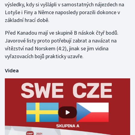
výsledky, kdy si vyšlápli v samostatných nájezdech na
Lotyše i Finy a Němce naposledy porazili dokonce v
Gymnastika
základní hrací době.
Házená
Před Kanadou mají ve skupině B náskok čtyř bodů.
Javorové listy proto potřebují zabrat a navázat na
Jezdectví
vítězství nad Norskem (4:2), jinak se jim vidina
vyřazovacích bojů prakticky uzavře.
Judo
Videa
Krasobruslení
Lezení
Lyže a snowboard
Moderní pětiboj
Motorsport