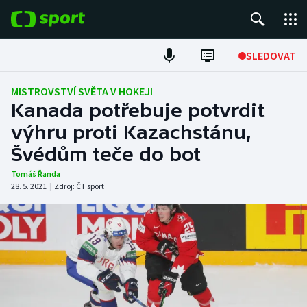
POPULÁRNÍ
SLEDOVAT
Fotbal
MISTROVSTVÍ SVĚTA V HOKEJI
Kanada potřebuje potvrdit
Hokej
výhru proti Kazachstánu,
Švédům teče do bot
Tenis
Tomáš Řanda
Atletika
28. 5. 2021
|
Zdroj:
ČT sport
Cyklistika
DALŠÍ SPORTY
Americký fotbal
NEPŘEHLÉDNĚTE