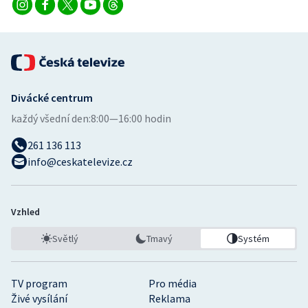
Divácké centrum
každý všední den:
8:00—16:00 hodin
261 136 113
info@ceskatelevize.cz
Vzhled
Světlý
Tmavý
Systém
TV program
Pro média
Živé vysílání
Reklama