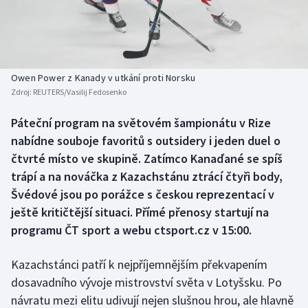
Baseball a softbal
Soutěže
Basketbal
Historické návraty
Biatlon
Aplikace ČT sport
Owen Power z Kanady v utkání proti Norsku
Zdroj:
REUTERS/Vasilij Fedosenko
Boby a skeleton
AZ kvíz
Páteční program na světovém šampionátu v Rize
nabídne souboje favoritů s outsidery i jeden duel o
Box
čtvrté místo ve skupině. Zatímco Kanaďané se spíš
Curling
trápí a na nováčka z Kazachstánu ztrácí čtyři body,
Švédové jsou po porážce s českou reprezentací v
Dostihy
ještě kritičtější situaci. Přímé přenosy startují na
programu ČT sport a webu ctsport.cz v 15:00.
Florbal
Kazachstánci patří k nejpříjemnějším překvapením
Futsal
dosavadního vývoje mistrovství světa v Lotyšsku. Po
návratu mezi elitu udivují nejen slušnou hrou, ale hlavně
Golf