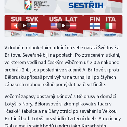
Olympijské hry
Parasport
Plavání
V druhém odpoledním utkání na sebe narazí Švédové a
Plážový volejbal
Britové. Seveřané bijí na poplach. Po ztraceném utkání,
ve kterém vedli nad českým výběrem už 2:0 a nakonec
Ragby
prohráli 2:4, jsou poslední ve skupině A. Britové si proti
Bělorusku připsali první výhru na turnaji a i po čtyřech
Rychlobruslení
zápasech mohou reálně pomýšlet na čtvrtfinále.
Rychlostní kanoistika
Večerní zápasy obstarají Dánové s Bělorusy a domácí
Lotyši s Nory. Bělorusové si zkomplikovali situaci v
Short track
"české" tabulce a na Dány ztrácí po zaváhání s Velkou
Sportovní střelba
Británií bod. Lotyši nezvládli čtvrteční duel s Američany
(2:4) a mají stejně bodů (sedm) jako Kazachstán.