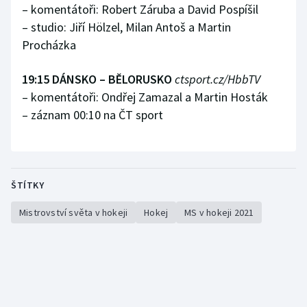
– komentátoři: Robert Záruba a David Pospíšil
– studio: Jiří Hölzel, Milan Antoš a Martin
Procházka
19:15 DÁNSKO – BĚLORUSKO
ctsport.cz/HbbTV
– komentátoři: Ondřej Zamazal a Martin Hosták
– záznam 00:10 na ČT sport
ŠTÍTKY
Mistrovství světa v hokeji
Hokej
MS v hokeji 2021