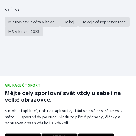
ŠTÍTKY
Mistrovství světa v hokeji
Hokej
Hokejová reprezentace
MS v hokeji 2023
APLIKACE ČT SPORT
Mějte celý sportovní svět vždy u sebe i na
velké obrazovce.
S mobilní aplikací, HbbTV a apkou iVysílání ve své chytré televizi
máte ČT sport vždy po ruce. Sledujte přímé přenosy, články a
bonusový obsah kdekoli a kdykoli.