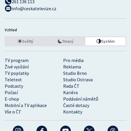
261 136 113
info@ceskatelevize.cz
Vzhled
Světlý
Tmavý
Systém
TV program
Pro média
Živé vysílání
Reklama
TV poplatky
Studio Brno
Teletext
Studio Ostrava
Podcasty
Rada ČT
Počasí
Kariéra
E-shop
Podávání námětů
Mobilní a TV aplikace
Časté dotazy
Vše o ČT
Kontakty