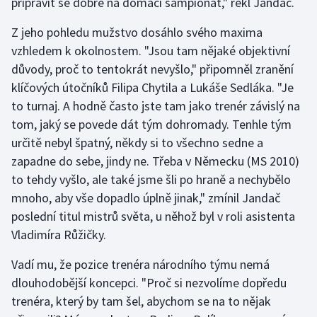
připravit se dobře na domácí šampionát," řekl Jandač.
Z jeho pohledu mužstvo dosáhlo svého maxima
vzhledem k okolnostem. "Jsou tam nějaké objektivní
důvody, proč to tentokrát nevyšlo," připomněl zranění
klíčových útočníků Filipa Chytila a Lukáše Sedláka. "Je
to turnaj. A hodně často jste tam jako trenér závislý na
tom, jaký se povede dát tým dohromady. Tenhle tým
určitě nebyl špatný, někdy si to všechno sedne a
zapadne do sebe, jindy ne. Třeba v Německu (MS 2010)
to tehdy vyšlo, ale také jsme šli po hraně a nechybělo
mnoho, aby vše dopadlo úplně jinak," zmínil Jandač
poslední titul mistrů světa, u něhož byl v roli asistenta
Vladimíra Růžičky.
Vadí mu, že pozice trenéra národního týmu nemá
dlouhodobější koncepci. "Proč si nezvolíme dopředu
trenéra, který by tam šel, abychom se na to nějak