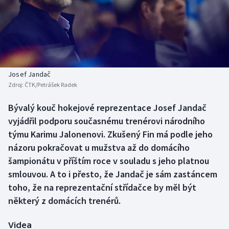
Baseball a softbal
Soutěže
Basketbal
Historické návraty
Biatlon
Aplikace ČT sport
Josef Jandač
Boby a skeleton
AZ kvíz
Zdroj:
ČTK/Petrášek Radek
Box
Bývalý kouč hokejové reprezentace Josef Jandač
vyjádřil podporu současnému trenérovi národního
Curling
týmu Karimu Jalonenovi. Zkušený Fin má podle jeho
názoru pokračovat u mužstva až do domácího
Dostihy
šampionátu v příštím roce v souladu s jeho platnou
smlouvou. A to i přesto, že Jandač je sám zastáncem
Florbal
toho, že na reprezentační střídačce by měl být
některý z domácích trenérů.
Futsal
Videa
Golf