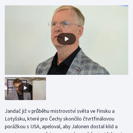
Gymnastika
Házená
Jezdectví
Judo
Krasobruslení
Lezení
Lyže a snowboard
Jandač již v průběhu mistrovství světa ve Finsku a
Moderní pětiboj
Lotyšsku, které pro Čechy skončilo čtvrtfinálovou
porážkou s USA, apeloval, aby Jalonen dostal klid a
Motorsport