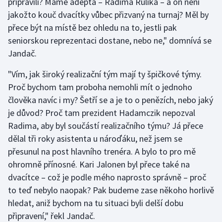
připravili? Máme adepta – Radima Rulíka – a on není
jakožto kouč dvacítky vůbec přizvaný na turnaj? Měl by
přece být na místě bez ohledu na to, jestli pak
seniorskou reprezentaci dostane, nebo ne," domnívá se
Jandač.
"Vím, jak široký realizační tým mají ty špičkové týmy.
Proč bychom tam proboha nemohli mít o jednoho
člověka navíc i my? Šetří se a je to o penězích, nebo jaký
je důvod? Proč tam prezident Hadamczik nepozval
Radima, aby byl součástí realizačního týmu? Já přece
dělal tři roky asistenta u nároďáku, než jsem se
přesunul na post hlavního trenéra. A bylo to pro mě
ohromně přínosné. Kari Jalonen byl přece také na
dvacítce – což je podle mého naprosto správně – proč
to teď nebylo naopak? Pak budeme zase někoho horlivě
hledat, aniž bychom na tu situaci byli delší dobu
připravení," řekl Jandač.