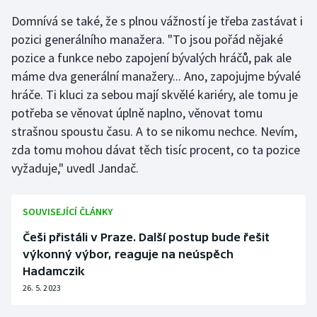
Domnívá se také, že s plnou vážností je třeba zastávat i
pozici generálního manažera. "To jsou pořád nějaké
pozice a funkce nebo zapojení bývalých hráčů, pak ale
máme dva generální manažery... Ano, zapojujme bývalé
hráče. Ti kluci za sebou mají skvělé kariéry, ale tomu je
potřeba se věnovat úplně naplno, věnovat tomu
strašnou spoustu času. A to se nikomu nechce. Nevím,
zda tomu mohou dávat těch tisíc procent, co ta pozice
vyžaduje," uvedl Jandač.
SOUVISEJÍCÍ ČLÁNKY
Češi přistáli v Praze. Další postup bude řešit
výkonný výbor, reaguje na neúspěch
Hadamczik
26. 5. 2023