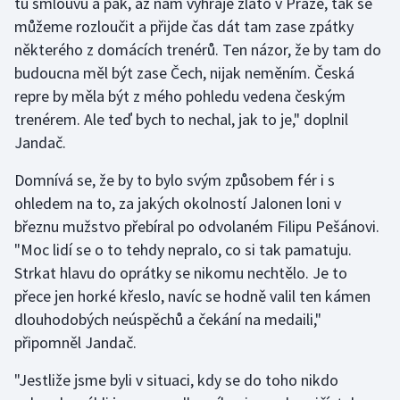
tu smlouvu a pak, až nám vyhraje zlato v Praze, tak se
Stolní tenis
můžeme rozloučit a přijde čas dát tam zase zpátky
některého z domácích trenérů. Ten názor, že by tam do
Triatlon
budoucna měl být zase Čech, nijak neměním. Česká
repre by měla být z mého pohledu vedena českým
Veslování
trenérem. Ale teď bych to nechal, jak to je," doplnil
Jandač.
Vodní slalom
Domnívá se, že by to bylo svým způsobem fér i s
Volejbal
ohledem na to, za jakých okolností Jalonen loni v
březnu mužstvo přebíral po odvolaném Filipu Pešánovi.
Ostatní
"Moc lidí se o to tehdy nepralo, co si tak pamatuju.
Strkat hlavu do oprátky se nikomu nechtělo. Je to
přece jen horké křeslo, navíc se hodně valil ten kámen
dlouhodobých neúspěchů a čekání na medaili,"
připomněl Jandač.
"Jestliže jsme byli v situaci, kdy se do toho nikdo