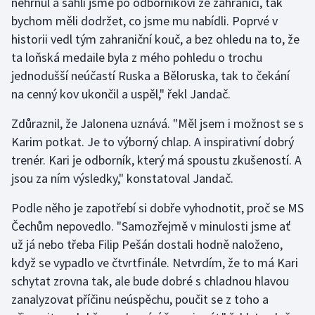
nehrnul a sáhli jsme po odborníkovi ze zahraničí, tak
bychom měli dodržet, co jsme mu nabídli. Poprvé v
historii vedl tým zahraniční kouč, a bez ohledu na to, že
ta loňská medaile byla z mého pohledu o trochu
jednodušší neúčastí Ruska a Běloruska, tak to čekání
na cenný kov ukončil a uspěl," řekl Jandač.
Zdůraznil, že Jalonena uznává. "Měl jsem i možnost se s
Karim potkat. Je to výborný chlap. A inspirativní dobrý
trenér. Kari je odborník, který má spoustu zkušeností. A
jsou za ním výsledky," konstatoval Jandač.
Podle něho je zapotřebí si dobře vyhodnotit, proč se MS
Čechům nepovedlo. "Samozřejmě v minulosti jsme ať
už já nebo třeba Filip Pešán dostali hodně naloženo,
když se vypadlo ve čtvrtfinále. Netvrdím, že to má Kari
schytat zrovna tak, ale bude dobré s chladnou hlavou
zanalyzovat příčinu neúspěchu, poučit se z toho a