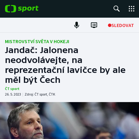
POPULÁRNÍ
SLEDOVAT
Fotbal
MISTROVSTVÍ SVĚTA V HOKEJI
Jandač: Jalonena
Hokej
neodvolávejte, na
reprezentační lavičce by ale
Tenis
měl být Čech
Atletika
ČT sport
26. 5. 2023
|
Zdroj:
ČT sport
,
ČTK
Cyklistika
DALŠÍ SPORTY
Americký fotbal
NEPŘEHLÉDNĚTE