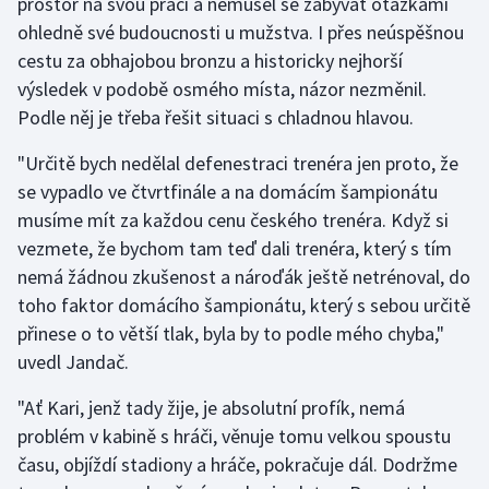
prostor na svou práci a nemusel se zabývat otázkami
ohledně své budoucnosti u mužstva. I přes neúspěšnou
Olympijské hry
cestu za obhajobou bronzu a historicky nejhorší
Parasport
výsledek v podobě osmého místa, názor nezměnil.
Podle něj je třeba řešit situaci s chladnou hlavou.
Plavání
"Určitě bych nedělal defenestraci trenéra jen proto, že
se vypadlo ve čtvrtfinále a na domácím šampionátu
Plážový volejbal
musíme mít za každou cenu českého trenéra. Když si
Ragby
vezmete, že bychom tam teď dali trenéra, který s tím
nemá žádnou zkušenost a nároďák ještě netrénoval, do
Rychlobruslení
toho faktor domácího šampionátu, který s sebou určitě
přinese o to větší tlak, byla by to podle mého chyba,"
Rychlostní kanoistika
uvedl Jandač.
Short track
"Ať Kari, jenž tady žije, je absolutní profík, nemá
problém v kabině s hráči, věnuje tomu velkou spoustu
Sportovní střelba
času, objíždí stadiony a hráče, pokračuje dál. Dodržme