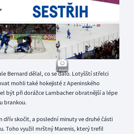
+ 4 další
e Bernard dělal, co se dalo. Lotyšští střelci
órovat mohli také hokejisté z Apeninského
el být při dorážce Lambacher obratnější a lépe
u brankou.
 dřív skočit, a poslední minuty ve druhé části
. Toho využil mrštný Marenis, který trefil