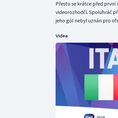
Přesto se krátce před první 
videorozhodčí. Spoluhráč př
jeho gól nebyl uznán pro ofs
Videa