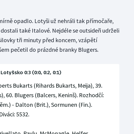
írně opadlo. Lotyši už nehráli tak přímočaře,
ostali také Italové. Nejdéle se outsideři udrželi
ilovky tři minuty před koncem, vzápětí
všem pečetil do prázdné branky Blugers.
- Lotyšsko 0:3 (0:0, 0:2, 0:1)
erts Bukarts (Rihards Bukarts, Meija), 39.
), 60. Blugers (Balcers, Keninš). Rozhodčí:
m.) - Dalton (Brit.), Sormunen (Fin.).
Diváci: 5532.
ivellato, Pavlu, McMonagle, Helfer,