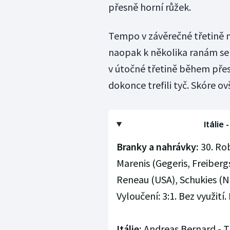
přesně horní růžek.
Tempo v závěrečné třetině m
naopak k několika ranám se d
v útočné třetině během přes
dokonce trefili tyč. Skóre o
Itálie 
Branky a nahrávky:
30. Rob
Marenis (Gegeris, Freibergs
Reneau (USA), Schukies (Ně
Vyloučení: 3:1. Bez využití. 
Itálie:
Andreas Bernard - Tr