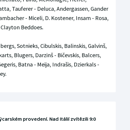
natta, Tauferer - Deluca, Andergassen, Gander
Lambacher - Miceli, D. Kostener, Insam - Rosa,
 Clayton Beddoes.
bergs, Sotnieks, Cibulskis, Balinskis, Galvinš,
karts, Blugers, Darzinš - Bičevskis, Balcers,
egeris, Batna - Meija, Indrašis, Dzierkals -
ey.
arském provedení. Nad Itálií zvítězili 9:0