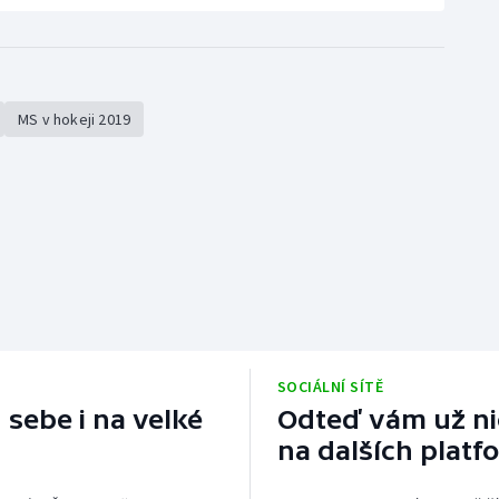
MS v hokeji 2019
SOCIÁLNÍ SÍTĚ
 sebe i na velké
Odteď vám už nic
na dalších platf