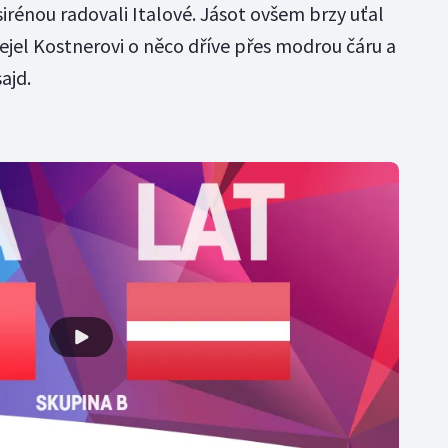
sirénou radovali Italové. Jásot ovšem brzy uťal
ejel Kostnerovi o něco dříve přes modrou čáru a
ajd.