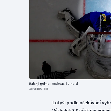
Curling
Dostihy
Florbal
Futsal
Golf
Gymnastika
Italský gólman Andreas Bernard
Zdroj:
REUTERS
Lotyši podle očekávání vyhrá
Výsledek 3:0 však nevypovíd