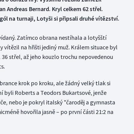
Andreas Bernard. Kryl celkem 62 střel.
gól na turnaji, Lotyši si připsali druhé vítězství.
ídaný. Zatímco obrana nestíhala a lotyšští
ty vítězil na hřišti jediný muž. Králem situace byl
l 36 střel, až jeho kouzlo trochu nepovedenou
s.
 brance krok po kroku, ale žádný velký tlak si
í byli Roberts a Teodors Bukartsové, jenže
tyče, nebo je pokryl italský "čaroděj a gymnasta
icméně hovořila jasně – po první části 21:2 na