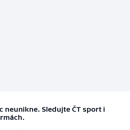
 neunikne. Sledujte ČT sport i
ormách.