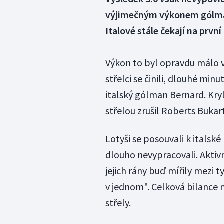
výjimečným výkonem gólman 
Italové stále čekají na první 
Výkon to byl opravdu málo v
střelci se činili, dlouhé minu
italský gólman Bernard. Kry
střelou zrušil Roberts Bukart
Lotyši se posouvali k italské
dlouho nevypracovali. Aktivn
jejich rány buď mířily mezi 
v jednom". Celková bilance n
střely.