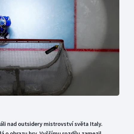
Moderní pětiboj
Triatlon
Motorsport
Veslování
Olympijské hry
Vodní slalom
Parasport
Volejbal
Plavání
Ostatní
Plážový volejbal
li nad outsidery mistrovství světa Italy.
á o obrazu hry. Vyššímu rozdílu zamezil