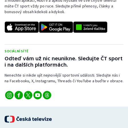
S mobilní aplikací, HbbTV a apkou iVysílání ve své chytré televizi
máte ČT sport vždy po ruce. Sledujte přímé přenosy, články a
bonusový obsah kdekoli a kdykoli.
SOCIÁLNÍ SÍTĚ
Odteď vám už nic neunikne. Sledujte ČT sport
i na dalších platformách.
Nenechte si nikde ujít nejnovější sportovní události. Sledujte nás i
na Facebooku, X, Instagramu, Threads či YouTube a buďte v obraze.