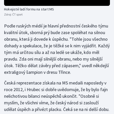
Stolní tenis
Hokejisté ladí formu na start MS
Zdroj:
ČT sport
Triatlon
Podle ruských médií je hlavní přednostní českého týmu
Veslování
kvalitní útok, sborná prý bude zase spoléhat na silnou
obranu, která ji dovede k úspěchu. "Tohle jsou všechno
Vodní slalom
dohady a spekulace, že je těžké se k nim vyjádřit. Každý
tým má určitou sílu a až na ledě se ukáže, kdo měl
Volejbal
pravdu. Zda oni mají silnější obranu, nebo my silnější
Ostatní
útok. Těžko dělat závěry před zápasem," uvedl někdejší
extraligový šampion v dresu Třince.
Česká reprezentace získala na MS medaili naposledy v
roce 2012, i Hrubec si dobře uvědomuje, že by bylo fajn
nelichotivou bilanci neúspěchů ukončit. "Osobně si
myslím, že všichni víme, že český národ si zaslouží
udělat úspěch a přivézt placku. Čeká se na ni delší dobu.