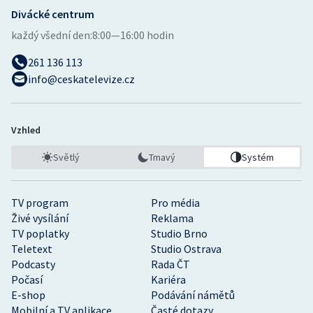
Divácké centrum
každý všední den:
8:00—16:00 hodin
261 136 113
info@ceskatelevize.cz
Vzhled
Světlý
Tmavý
Systém
TV program
Pro média
Živé vysílání
Reklama
TV poplatky
Studio Brno
Teletext
Studio Ostrava
Podcasty
Rada ČT
Počasí
Kariéra
E-shop
Podávání námětů
Mobilní a TV aplikace
Časté dotazy