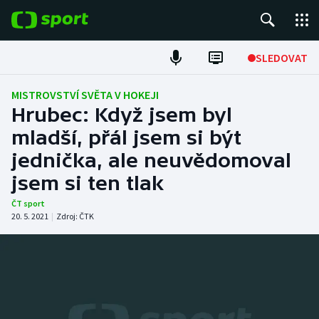
POPULÁRNÍ
SLEDOVAT
Fotbal
MISTROVSTVÍ SVĚTA V HOKEJI
Hrubec: Když jsem byl
Hokej
mladší, přál jsem si být
jednička, ale neuvědomoval
Tenis
jsem si ten tlak
Atletika
ČT sport
20. 5. 2021
|
Zdroj:
ČTK
Cyklistika
DALŠÍ SPORTY
Americký fotbal
NEPŘEHLÉDNĚTE