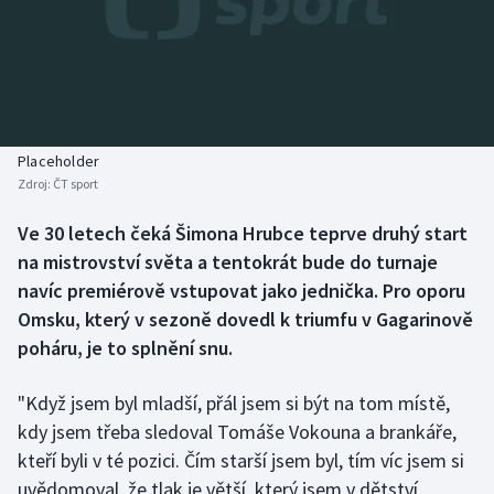
Baseball a softbal
Soutěže
Basketbal
Historické návraty
Biatlon
Aplikace ČT sport
Placeholder
Boby a skeleton
AZ kvíz
Zdroj:
ČT sport
Box
Ve 30 letech čeká Šimona Hrubce teprve druhý start
na mistrovství světa a tentokrát bude do turnaje
Curling
navíc premiérově vstupovat jako jednička. Pro oporu
Omsku, který v sezoně dovedl k triumfu v Gagarinově
Dostihy
poháru, je to splnění snu.
Florbal
"Když jsem byl mladší, přál jsem si být na tom místě,
kdy jsem třeba sledoval Tomáše Vokouna a brankáře,
Futsal
kteří byli v té pozici. Čím starší jsem byl, tím víc jsem si
uvědomoval, že tlak je větší, který jsem v dětství
Golf