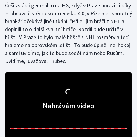
Češi zvládli generálku na MS, když v Praze porazili i díky
Olympijské hry
Hrubcovu čistému kontu Rusko 4:0, v Rize ale i samotný
brankář očekává jiné utkání. "Přijeli jim hráči z NHL a
Parasport
doplnili to o další kvalitní hráče. Rozdíl bude určitě v
hřišti. V Praze to bylo malé hřiště s NHL rozměry a teď
Plavání
hrajeme na obrovském letišti. To bude úplně jinej hokej
a sami uvidíme, jak to bude sedět nám nebo Rusům.
Plážový volejbal
Uvidíme," uvažoval Hrubec.
Ragby
Rychlobruslení
Rychlostní kanoistika
Nahrávám video
Short track
Sportovní střelba