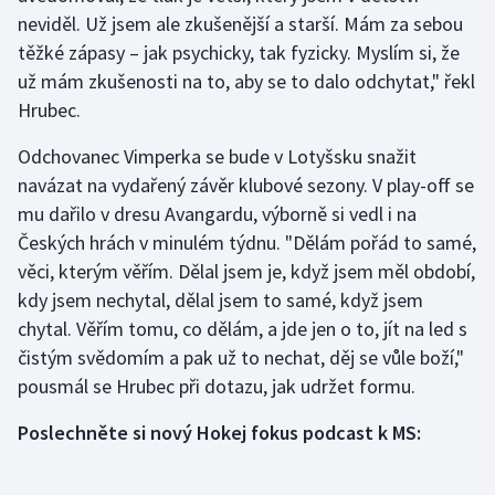
neviděl. Už jsem ale zkušenější a starší. Mám za sebou
těžké zápasy – jak psychicky, tak fyzicky. Myslím si, že
Gymnastika
už mám zkušenosti na to, aby se to dalo odchytat," řekl
Házená
Hrubec.
Odchovanec Vimperka se bude v Lotyšsku snažit
Jezdectví
navázat na vydařený závěr klubové sezony. V play-off se
Judo
mu dařilo v dresu Avangardu, výborně si vedl i na
Českých hrách v minulém týdnu. "Dělám pořád to samé,
Krasobruslení
věci, kterým věřím. Dělal jsem je, když jsem měl období,
kdy jsem nechytal, dělal jsem to samé, když jsem
Lezení
chytal. Věřím tomu, co dělám, a jde jen o to, jít na led s
čistým svědomím a pak už to nechat, děj se vůle boží,"
Lyže a snowboard
pousmál se Hrubec při dotazu, jak udržet formu.
Moderní pětiboj
Poslechněte si nový Hokej fokus podcast k MS:
Motorsport