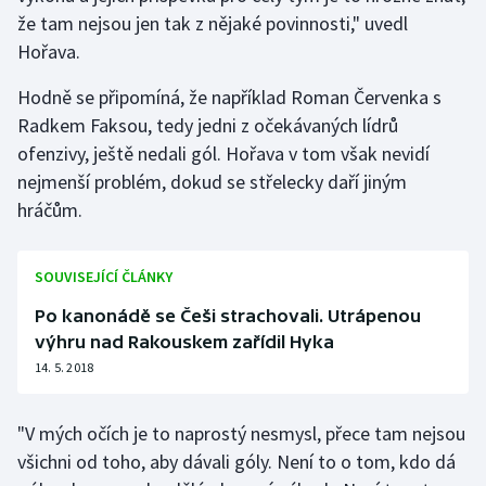
že tam nejsou jen tak z nějaké povinnosti," uvedl
Hořava.
Hodně se připomíná, že například Roman Červenka s
Radkem Faksou, tedy jedni z očekávaných lídrů
ofenzivy, ještě nedali gól. Hořava v tom však nevidí
nejmenší problém, dokud se střelecky daří jiným
hráčům.
SOUVISEJÍCÍ ČLÁNKY
Po kanonádě se Češi strachovali. Utrápenou
výhru nad Rakouskem zařídil Hyka
14. 5. 2018
"V mých očích je to naprostý nesmysl, přece tam nejsou
všichni od toho, aby dávali góly. Není to o tom, kdo dá