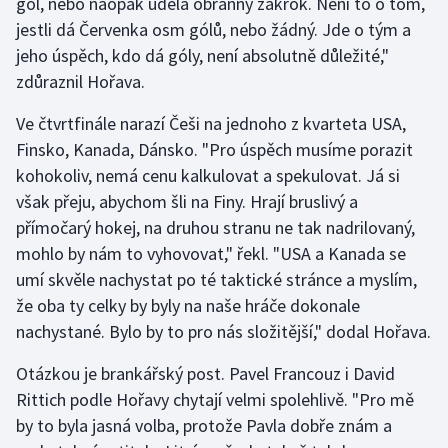
gól, nebo naopak udělá obranný zákrok. Není to o tom,
jestli dá Červenka osm gólů, nebo žádný. Jde o tým a
jeho úspěch, kdo dá góly, není absolutně důležité,"
zdůraznil Hořava.
Ve čtvrtfinále narazí Češi na jednoho z kvarteta USA,
Finsko, Kanada, Dánsko. "Pro úspěch musíme porazit
kohokoliv, nemá cenu kalkulovat a spekulovat. Já si
však přeju, abychom šli na Finy. Hrají bruslivý a
přímočarý hokej, na druhou stranu ne tak nadrilovaný,
mohlo by nám to vyhovovat," řekl. "USA a Kanada se
umí skvěle nachystat po té taktické stránce a myslím,
že oba ty celky by byly na naše hráče dokonale
nachystané. Bylo by to pro nás složitější," dodal Hořava.
Otázkou je brankářský post. Pavel Francouz i David
Rittich podle Hořavy chytají velmi spolehlivě. "Pro mě
by to byla jasná volba, protože Pavla dobře znám a