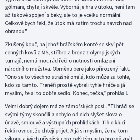
Stolní tenis
gólmani, chytají skvěle. Výborná je hra v útoku, není tam
až takové spojení s beky, ale to je vcelku normální.
Triatlon
Celkově bych řekl, že útok má zatím trochu navrch nad
obranou."
Veslování
Zkušený kouč, na jehož hráčském kontě se skví pět
Vodní slalom
cenných kovů z MS, stříbro a bronz z olympijských
turnajů, nemá moc rád řeči o nutnosti omlazení
Volejbal
národního mužstva. Obměnu bere jako přirozený fakt.
"Ono se to všechno strašně omílá, kdo může za tohle,
Ostatní
kdo za tamto. Trenéři prostě vybrali tyhle hráče a já
myslím, že si to dobře sedlo. Konec, tečka," prohlásil.
Velmi dobrý dojem má ze zámořských posil. "Ti hráči se
svými týmy skončili a nebylo od nich slyšet slova o
únavě, smlouvě a výstupních prohlídkách. Tihle kluci
řekli rovnou, že chtějí přijet. A já si myslím, že na tom
výkonu a jejich příspěvku pro celý tým je to hrozně znát,