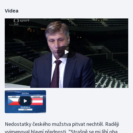
Olympijské hry
Videa
Parasport
Plavání
Plážový volejbal
Ragby
Rychlobruslení
Rychlostní kanoistika
Short track
Sportovní střelba
Nedostatky českého mužstva pitvat nechtěl. Raději
vyjmenoval hlavní přednosti. "Strašně se mi líbí oba