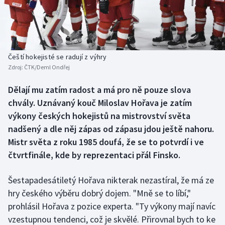
Baseball a softbal
Soutěže
Basketbal
Historické návraty
Biatlon
Aplikace ČT sport
Čeští hokejisté se radují z výhry
Zdroj:
ČTK/Deml Ondřej
Boby a skeleton
AZ kvíz
Dělají mu zatím radost a má pro ně pouze slova
chvály. Uznávaný kouč Miloslav Hořava je zatím
Box
výkony českých hokejistů na mistrovství světa
Curling
nadšený a dle něj zápas od zápasu jdou ještě nahoru.
Mistr světa z roku 1985 doufá, že se to potvrdí i ve
Dostihy
čtvrtfinále, kde by reprezentaci přál Finsko.
Florbal
Šestapadesátiletý Hořava nikterak nezastíral, že má ze
hry českého výběru dobrý dojem. "Mně se to líbí,"
Futsal
prohlásil Hořava z pozice experta. "Ty výkony mají navíc
vzestupnou tendenci, což je skvělé. Přirovnal bych to ke
Golf