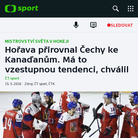
POPULÁRNÍ
SLEDOVAT
Fotbal
MISTROVSTVÍ SVĚTA V HOKEJI
Hořava přirovnal Čechy ke
Hokej
Kanaďanům. Má to
vzestupnou tendenci, chválil
Tenis
ČT sport
Atletika
15. 5. 2018
|
Zdroj:
ČT sport
,
ČTK
Cyklistika
DALŠÍ SPORTY
Americký fotbal
NEPŘEHLÉDNĚTE