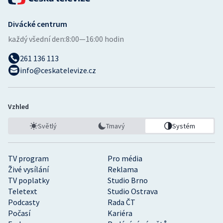
Divácké centrum
každý všední den:
8:00—16:00 hodin
261 136 113
info@ceskatelevize.cz
Vzhled
Světlý
Tmavý
Systém
TV program
Pro média
Živé vysílání
Reklama
TV poplatky
Studio Brno
Teletext
Studio Ostrava
Podcasty
Rada ČT
Počasí
Kariéra