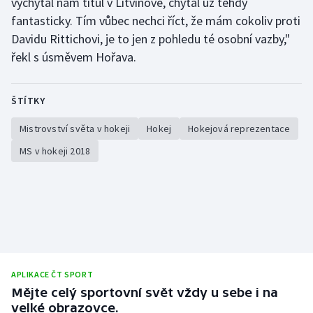
vychytal nám titul v Litvínově, chytal už tehdy
fantasticky. Tím vůbec nechci říct, že mám cokoliv proti
Davidu Rittichovi, je to jen z pohledu té osobní vazby,"
řekl s úsměvem Hořava.
ŠTÍTKY
Mistrovství světa v hokeji
Hokej
Hokejová reprezentace
MS v hokeji 2018
APLIKACE ČT SPORT
Mějte celý sportovní svět vždy u sebe i na
velké obrazovce.