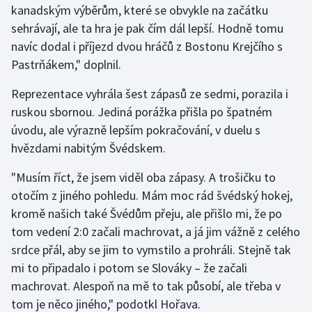
kanadským výběrům, které se obvykle na začátku
sehrávají, ale ta hra je pak čím dál lepší. Hodně tomu
Gymnastika
navíc dodal i příjezd dvou hráčů z Bostonu Krejčího s
Pastrňákem," doplnil.
Házená
Reprezentace vyhrála šest zápasů ze sedmi, porazila i
Jezdectví
ruskou sbornou. Jediná porážka přišla po špatném
úvodu, ale výrazně lepším pokračování, v duelu s
Judo
hvězdami nabitým Švédskem.
Krasobruslení
"Musím říct, že jsem viděl oba zápasy. A trošičku to
otočím z jiného pohledu. Mám moc rád švédský hokej,
Lezení
kromě našich také Švédům přeju, ale přišlo mi, že po
tom vedení 2:0 začali machrovat, a já jim vážně z celého
Lyže a snowboard
srdce přál, aby se jim to vymstilo a prohráli. Stejně tak
Moderní pětiboj
mi to připadalo i potom se Slováky – že začali
machrovat. Alespoň na mě to tak působí, ale třeba v
Motorsport
tom je něco jiného," podotkl Hořava.