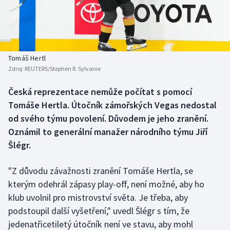
Baseball a softbal
Soutěže
Basketbal
Historické návraty
Biatlon
Aplikace ČT sport
Tomáš Hertl
Zdroj:
REUTERS/Stephen R. Sylvanie
Boby a skeleton
AZ kvíz
Česká reprezentace nemůže počítat s pomocí
Tomáše Hertla. Útočník zámořských Vegas nedostal
Box
od svého týmu povolení. Důvodem je jeho zranění.
Curling
Oznámil to generální manažer národního týmu Jiří
Šlégr.
Dostihy
"Z důvodu závažnosti zranění Tomáše Hertla, se
Florbal
kterým odehrál zápasy play-off, není možné, aby ho
klub uvolnil pro mistrovství světa. Je třeba, aby
Futsal
podstoupil další vyšetření," uvedl Šlégr s tím, že
jedenatřicetiletý útočník není ve stavu, aby mohl
Golf