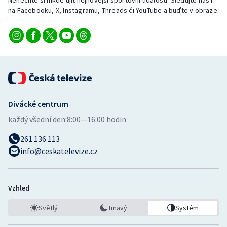
Nenechte si nikde ujít nejnovější sportovní události. Sledujte nás i
Stolní tenis
na Facebooku, X, Instagramu, Threads či YouTube a buďte v obraze.
Triatlon
Veslování
Vodní slalom
Divácké centrum
Volejbal
každý všední den:
8:00—16:00 hodin
Ostatní
261 136 113
info@ceskatelevize.cz
Vzhled
Světlý
Tmavý
Systém