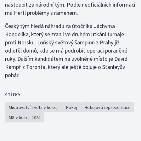
nastoupit za národní tým. Podle neoficiálních informací
má Hertl problémy s ramenem.
Gymnastika
Český tým hledá náhradu za útočníka Jáchyma
Házená
Kondelíka, který se zranil ve druhém utkání turnaje
proti Norsku. Loňský světový šampion z Prahy již
Jezdectví
odletěl domů, kde se má podrobit operaci poraněné
ruky. Dalším kandidátem na uvolněné místo je David
Judo
Kämpf z Toronta, který ale ještě bojuje o Stanleyův
pohár.
Krasobruslení
Lezení
ŠTÍTKY
Lyže a snowboard
Mistrovství světa v hokeji
Hokej
Hokejová reprezentace
MS v hokeji 2025
Moderní pětiboj
Motorsport