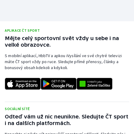
Olympijské hry
Parasport
APLIKACE ČT SPORT
Plavání
Mějte celý sportovní svět vždy u sebe i na
velké obrazovce.
Plážový volejbal
S mobilní aplikací, HbbTV a apkou iVysílání ve své chytré televizi
máte ČT sport vždy po ruce. Sledujte přímé přenosy, články a
Ragby
bonusový obsah kdekoli a kdykoli.
Rychlobruslení
Rychlostní kanoistika
Short track
SOCIÁLNÍ SÍTĚ
Odteď vám už nic neunikne. Sledujte ČT sport
i na dalších platformách.
Sportovní střelba