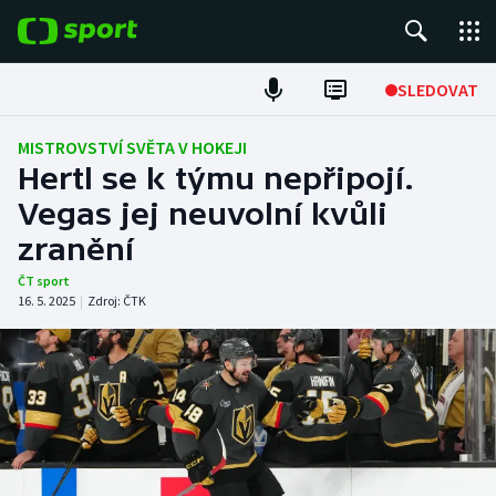
POPULÁRNÍ
SLEDOVAT
Fotbal
MISTROVSTVÍ SVĚTA V HOKEJI
Hertl se k týmu nepřipojí.
Hokej
Vegas jej neuvolní kvůli
zranění
Tenis
ČT sport
Atletika
16. 5. 2025
|
Zdroj:
ČTK
Cyklistika
DALŠÍ SPORTY
Americký fotbal
NEPŘEHLÉDNĚTE