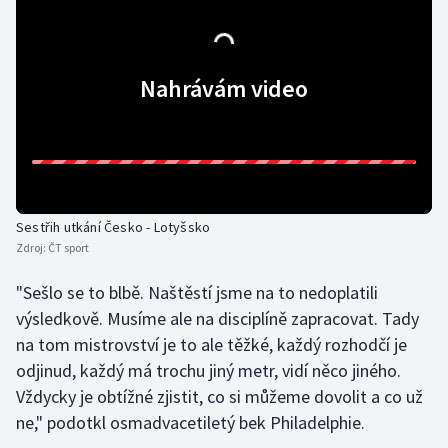
Olympijské hry
Parasport
Nahrávám video
Plavání
Plážový volejbal
Ragby
Sestřih utkání Česko - Lotyšsko
Zdroj:
ČT sport
Rychlobruslení
"Sešlo se to blbě. Naštěstí jsme na to nedoplatili
výsledkově. Musíme ale na disciplíně zapracovat. Tady
Rychlostní kanoistika
na tom mistrovství je to ale těžké, každý rozhodčí je
Short track
odjinud, každý má trochu jiný metr, vidí něco jiného.
Vždycky je obtížné zjistit, co si můžeme dovolit a co už
Sportovní střelba
ne," podotkl osmadvacetiletý bek Philadelphie.