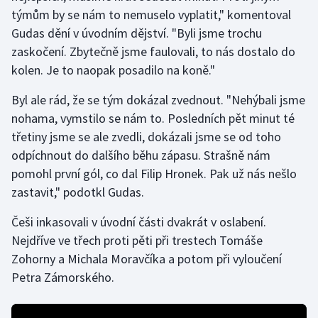
týmům by se nám to nemuselo vyplatit," komentoval
Gudas dění v úvodním dějství. "Byli jsme trochu
Gymnastika
zaskočení. Zbytečně jsme faulovali, to nás dostalo do
Házená
kolen. Je to naopak posadilo na koně."
Byl ale rád, že se tým dokázal zvednout. "Nehýbali jsme
Jezdectví
nohama, vymstilo se nám to. Posledních pět minut té
Judo
třetiny jsme se ale zvedli, dokázali jsme se od toho
odpíchnout do dalšího běhu zápasu. Strašně nám
Krasobruslení
pomohl první gól, co dal Filip Hronek. Pak už nás nešlo
zastavit," podotkl Gudas.
Lezení
Češi inkasovali v úvodní části dvakrát v oslabení.
Lyže a snowboard
Nejdříve ve třech proti pěti při trestech Tomáše
Zohorny a Michala Moravčíka a potom při vyloučení
Moderní pětiboj
Petra Zámorského.
Motorsport