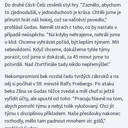
Stolní tenis
Do druhé části Češi změnili styl hry. "Zaznělo, abychom
to zjednodušili, v jednoduchosti je krása. Chtěli jsme je
Triatlon
přinutit hrát náš hokej, což se naštěstí povedlo,"
prohlásil Gudas. Neměl strach z toho, co by nastalo v
Veslování
případě neúspěchu. "Na kdyby nehrajeme, nehráli jsme
o klid. Chceme vyhrávat pořád, být lepším týmem. Mít
Vodní slalom
sebevědomí. Když chceme, dokážeme tyhle týmy
porazit, což jsme si dokázali, za 45 minut jsme to
Volejbal
potvrdili. Nad čtvrtfinále tady nikdo nepřemýšlel."
Ostatní
Nekompromisní bek rozdal řadu tvrdých zákroků a na
něj si počíhal v 59. minutě Ralfs Freibergs. Po ataku
beka Zlína se Gudas těžce zvedal a měl chuť si ještě
vyřídit účty, ale upustil od toho. "Pracuju hlavně na tom,
abych pomohl týmu a nebyl tolik vylučovaný. Chci jít
týmu s disciplínou příkladem. Naše přesilovky nakonec
rozhodly, mělo tam padnout mnohem víc gólů,"