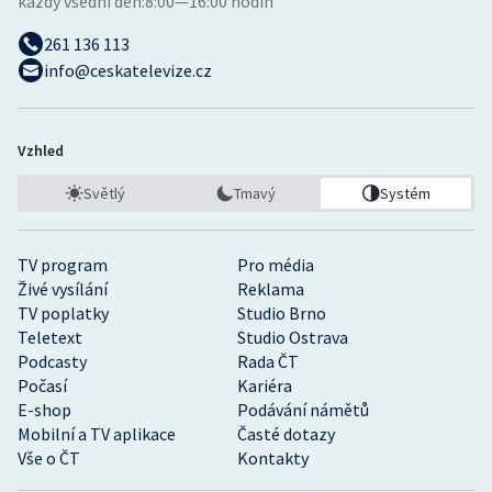
každý všední den:
8:00—16:00 hodin
261 136 113
info@ceskatelevize.cz
Vzhled
Světlý
Tmavý
Systém
TV program
Pro média
Živé vysílání
Reklama
TV poplatky
Studio Brno
Teletext
Studio Ostrava
Podcasty
Rada ČT
Počasí
Kariéra
E-shop
Podávání námětů
Mobilní a TV aplikace
Časté dotazy
Vše o ČT
Kontakty