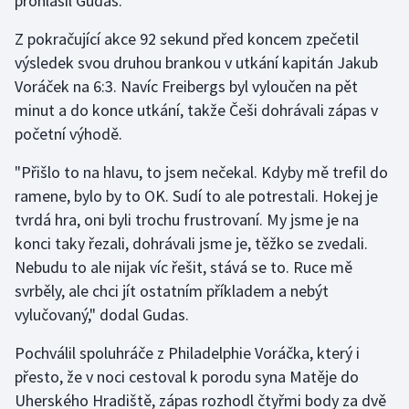
prohlásil Gudas.
Z pokračující akce 92 sekund před koncem zpečetil
výsledek svou druhou brankou v utkání kapitán Jakub
Voráček na 6:3. Navíc Freibergs byl vyloučen na pět
minut a do konce utkání, takže Češi dohrávali zápas v
početní výhodě.
"Přišlo to na hlavu, to jsem nečekal. Kdyby mě trefil do
ramene, bylo by to OK. Sudí to ale potrestali. Hokej je
tvrdá hra, oni byli trochu frustrovaní. My jsme je na
konci taky řezali, dohrávali jsme je, těžko se zvedali.
Nebudu to ale nijak víc řešit, stává se to. Ruce mě
svrběly, ale chci jít ostatním příkladem a nebýt
vylučovaný," dodal Gudas.
Pochválil spoluhráče z Philadelphie Voráčka, který i
přesto, že v noci cestoval k porodu syna Matěje do
Uherského Hradiště, zápas rozhodl čtyřmi body za dvě