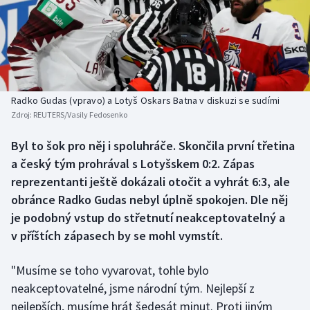
Baseball a softbal
Soutěže
Basketbal
Historické návraty
Biatlon
Aplikace ČT sport
Radko Gudas (vpravo) a Lotyš Oskars Batna v diskuzi se sudími
Boby a skeleton
AZ kvíz
Zdroj:
REUTERS/Vasily Fedosenko
Box
Byl to šok pro něj i spoluhráče. Skončila první třetina
a český tým prohrával s Lotyšskem 0:2. Zápas
Curling
reprezentanti ještě dokázali otočit a vyhrát 6:3, ale
obránce Radko Gudas nebyl úplně spokojen. Dle něj
Dostihy
je podobný vstup do střetnutí neakceptovatelný a
v příštích zápasech by se mohl vymstít.
Florbal
"Musíme se toho vyvarovat, tohle bylo
Futsal
neakceptovatelné, jsme národní tým. Nejlepší z
nejlepších, musíme hrát šedesát minut. Proti jiným
Golf