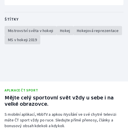
ŠTÍTKY
Mistrovství světa v hokeji
Hokej
Hokejová reprezentace
MS v hokeji 2019
APLIKACE ČT SPORT
Mějte celý sportovní svět vždy u sebe i na
velké obrazovce.
S mobilní aplikací, HbbTV a apkou iVysílání ve své chytré televizi
máte ČT sport vždy po ruce. Sledujte přímé přenosy, články a
bonusový obsah kdekoli a kdykoli.