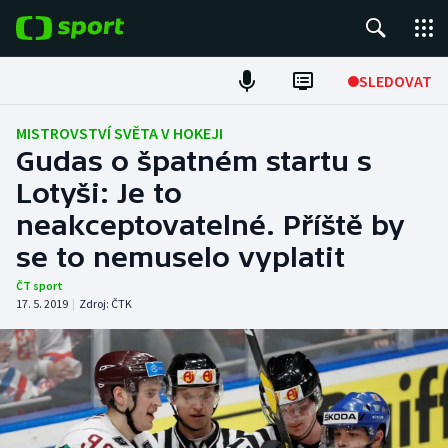
POPULÁRNÍ
SLEDOVAT
Fotbal
MISTROVSTVÍ SVĚTA V HOKEJI
Gudas o špatném startu s
Hokej
Lotyši: Je to
neakceptovatelné. Příště by
Tenis
se to nemuselo vyplatit
Atletika
ČT sport
17. 5. 2019
|
Zdroj:
ČTK
Cyklistika
DALŠÍ SPORTY
Americký fotbal
NEPŘEHLÉDNĚTE