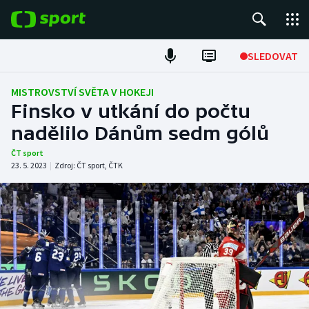
POPULÁRNÍ
SLEDOVAT
Fotbal
MISTROVSTVÍ SVĚTA V HOKEJI
Finsko v utkání do počtu
Hokej
nadělilo Dánům sedm gólů
Tenis
ČT sport
23. 5. 2023
|
Zdroj:
ČT sport
,
ČTK
Atletika
Cyklistika
DALŠÍ SPORTY
Americký fotbal
NEPŘEHLÉDNĚTE