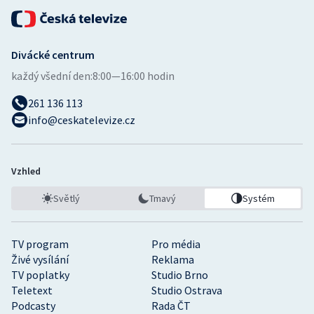
Divácké centrum
každý všední den:
8:00—16:00 hodin
261 136 113
info@ceskatelevize.cz
Vzhled
Světlý
Tmavý
Systém
TV program
Pro média
Živé vysílání
Reklama
TV poplatky
Studio Brno
Teletext
Studio Ostrava
Podcasty
Rada ČT