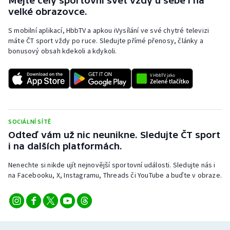
Mějte celý sportovní svět vždy u sebe i na
velké obrazovce.
S mobilní aplikací, HbbTV a apkou iVysílání ve své chytré televizi
máte ČT sport vždy po ruce. Sledujte přímé přenosy, články a
bonusový obsah kdekoli a kdykoli.
SOCIÁLNÍ SÍTĚ
Odteď vám už nic neunikne. Sledujte ČT sport
i na dalších platformách.
Nenechte si nikde ujít nejnovější sportovní události. Sledujte nás i
na Facebooku, X, Instagramu, Threads či YouTube a buďte v obraze.