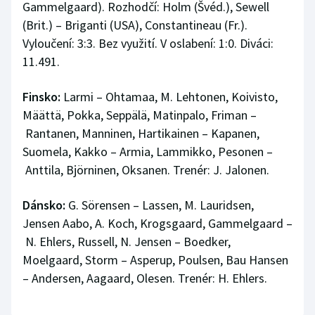
Gammelgaard). Rozhodčí: Holm (Švéd.), Sewell
(Brit.) – Briganti (USA), Constantineau (Fr.).
Vyloučení: 3:3. Bez využití. V oslabení: 1:0. Diváci:
11.491.
Finsko:
Larmi – Ohtamaa, M. Lehtonen, Koivisto,
Määttä, Pokka, Seppälä, Matinpalo, Friman –
Rantanen, Manninen, Hartikainen – Kapanen,
Suomela, Kakko – Armia, Lammikko, Pesonen –
Anttila, Björninen, Oksanen. Trenér: J. Jalonen.
Dánsko:
G. Sörensen – Lassen, M. Lauridsen,
Jensen Aabo, A. Koch, Krogsgaard, Gammelgaard –
N. Ehlers, Russell, N. Jensen – Boedker,
Moelgaard, Storm – Asperup, Poulsen, Bau Hansen
– Andersen, Aagaard, Olesen. Trenér: H. Ehlers.