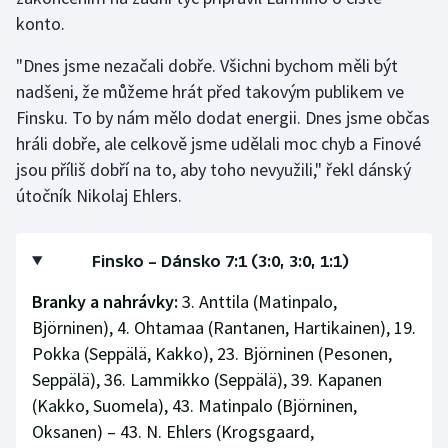
Stolní tenis
konto.
Triatlon
"Dnes jsme nezačali dobře. Všichni bychom měli být
nadšeni, že můžeme hrát před takovým publikem ve
Veslování
Finsku. To by nám mělo dodat energii. Dnes jsme občas
hráli dobře, ale celkově jsme udělali moc chyb a Finové
Vodní slalom
jsou příliš dobří na to, aby toho nevyužili," řekl dánský
útočník Nikolaj Ehlers.
Volejbal
Ostatní
Finsko – Dánsko 7:1 (3:0, 3:0, 1:1)
Branky a nahrávky:
3. Anttila (Matinpalo,
Björninen), 4. Ohtamaa (Rantanen, Hartikainen), 19.
Pokka (Seppälä, Kakko), 23. Björninen (Pesonen,
Seppälä), 36. Lammikko (Seppälä), 39. Kapanen
(Kakko, Suomela), 43. Matinpalo (Björninen,
Oksanen) – 43. N. Ehlers (Krogsgaard,