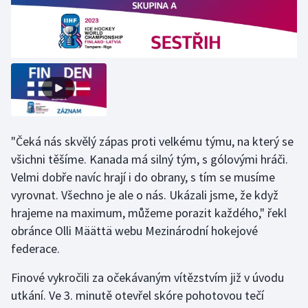
Gymnastika
Házená
Jezdectví
Judo
"Čeká nás skvělý zápas proti velkému týmu, na který se
všichni těšíme. Kanada má silný tým, s gólovými hráči.
Krasobruslení
Velmi dobře navíc hrají i do obrany, s tím se musíme
vyrovnat. Všechno je ale o nás. Ukázali jsme, že když
Lezení
hrajeme na maximum, můžeme porazit každého," řekl
obránce Olli Määttä webu Mezinárodní hokejové
Lyže a snowboard
federace.
Moderní pětiboj
Finové vykročili za očekávaným vítězstvím již v úvodu
utkání. Ve 3. minutě otevřel skóre pohotovou tečí
Motorsport