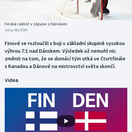
Baseball a softbal
Soutěže
Basketbal
Historické návraty
Finská radost v zápase s Dánskem
Zdroj:
REUTERS
Biatlon
Aplikace ČT sport
Finové se rozloučili s boji v základní skupině vysokou
Boby a skeleton
AZ kvíz
výhrou 7:1 nad Dánskem. Výsledek už nemohl nic
změnit na tom, že se domácí tým utká ve čtvrtfinále
Box
s Kanadou a Dánové na mistrovství světa skončí.
Curling
Videa
Dostihy
Florbal
Futsal
Golf