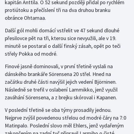
kapitán Anttila. O 52 sekund později přidal po rychlém
Olympijské hry
protiútoku a přečíslení tři na dva druhou branku
obránce Ohtamaa.
Parasport
Další gól mohli domácí vstřelit ve 47 sekund dlouhé
přesilovce pět na tři, kterou sice nevyužili, ale v 19.
Plavání
minutě se postaral o další finský zásah, opět po teči
Plážový volejbal
střely Pokka od modré.
Finové jasně dominovali, v první třetině vyslali na
Ragby
dánského brankáře Sörensena 20 střel. Hned na
Rychlobruslení
začátku druhé části navýšil jejich vedení Björninen.
Následně se trefil v oslabení Lammikko, jenž využil
Rychlostní kanoistika
zaváhání Sörensena, a z brejku skóroval i Kapanen.
V poslední třetině se oba týmy prosadily jednou.
Short track
Nejprve zvýšil povedenou střelou od modré čáry na 7:0
Sportovní střelba
Matinpalo. Poslední slovo měl Ehlers, jenž vydařeným
zakončením na zadní tyč připravil Larmiho o čisté