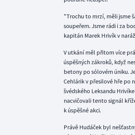
"Trochu to mrzí, měli jsme š
soupeřem. Jsme rádi i za bod
kapitán Marek Hrivík v naráž
V utkání měl přitom více pr
úspěšných zákroků, když nes
betony po sólovém úniku. Ješ
Cehlárik v přesilové hře po
švédského Leksandu Hrivíke
nacvičovali tento signál kříž
k úspěšné akci.
Právě Hudáček byl nešťastn