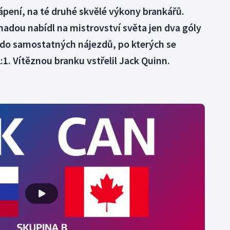
rápení, na té druhé skvělé výkony brankářů.
adou nabídl na mistrovství světa jen dva góly
ž do samostatných nájezdů, po kterých se
:1. Vítěznou branku vstřelil Jack Quinn.