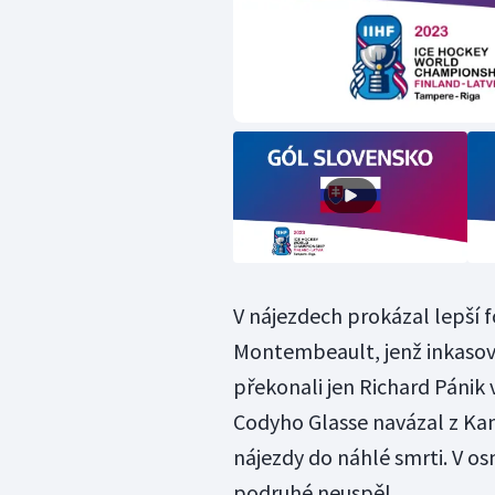
V nájezdech prokázal lepší
Montembeault, jenž inkasov
překonali jen Richard Pánik 
Codyho Glasse navázal z Kan
nájezdy do náhlé smrti. V o
podruhé neuspěl.