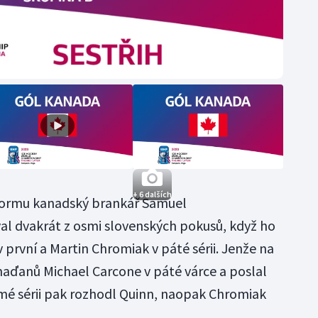
+ 6 dalších
 formu kanadský brankář Samuel
al dvakrát z osmi slovenských pokusů, když ho
v první a Martin Chromiak v páté sérii. Jenže na
aďanů Michael Carcone v páté várce a poslal
smé sérii pak rozhodl Quinn, naopak Chromiak