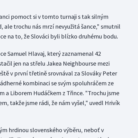
anci pomoct si v tomto turnaji s tak silným
, ale trochu nás mrzí nevyužitá šance," smutnil
ce na to, že Slováci byli blízko druhému bodu.
áce Samuel Hlavaj, který zaznamenal 42
tačil jen na střelu Jakea Neighbourse mezi
tě v první třetině srovnával za Slováky Peter
 nádherné kombinaci se svým spoluhráčem ze
m a Liborem Hudáčkem z Třince. "Trochu jsme
em, takže jsme rádi, že nám vyšel," uvedl Hrivík
ým hrdinou slovenského výběru, neboť v