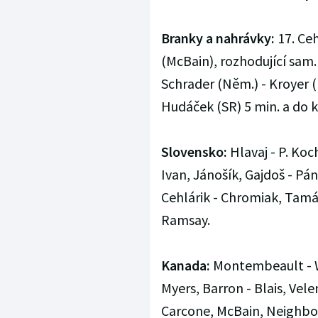
Branky a nahrávky:
17. Ceh
(McBain), rozhodující sam.
Schrader (Něm.) - Kroyer (D
Hudáček (SR) 5 min. a do 
Slovensko:
Hlavaj - P. Ko
Ivan, Jánošík, Gajdoš - Pán
Cehlárik - Chromiak, Tamáš
Ramsay.
Kanada:
Montembeault - W
Myers, Barron - Blais, Velen
Carcone, McBain, Neighbours