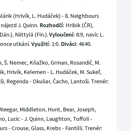
lárik (Hrivík, L. Hudáček) - 8. Neighbours
 nájezd J. Quinn.
Rozhodčí:
Hribik (ČR),
án.), Niittylä (Fin.).
Vyloučení:
8:9, navíc L.
konce utkání.
Využití:
1:0.
Diváci:
4640.
ch, Š. Nemec, Kňažko, Grman, Rosandič, M.
ik, Hrivík, Kelemen - L. Hudáček, M. Sukeľ,
i, Regenda - Okuliar, Čacho, Lantoši. Trenér:
eegar, Middleton, Hunt, Bear, Joseph,
o, Lucic - J. Quinn, Laughton, Toffoli -
 - Crouse, Glass, Krebs - Fantilli. Trenér: