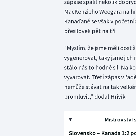
zápase spálil několik dobrých
MacKenzieho Weegara na hraz
Kanaďané se však v početních
přesilovek pět na tři.
"Myslím, že jsme měli dost š
vygenerovat, taky jsme jich 
stálo nás to hodně sil. Na k
vyvarovat. Třetí zápas v řa
nemůže stávat na tak velkém
promluvit," dodal Hrivík.
Mistrovství s
Slovensko – Kanada 1:2 po 