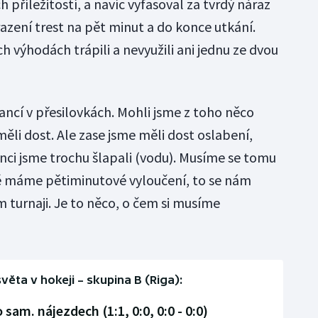
 příležitostí, a navíc vyfasoval za tvrdý náraz
ení trest na pět minut a do konce utkání.
 výhodách trápili a nevyužili ani jednu ze dvou
ancí v přesilovkách. Mohli jsme z toho něco
měli dost. Ale zase jsme měli dost oslabení,
onci jsme trochu šlapali (vodu). Musíme se tomu
dě máme pětiminutové vyloučení, to se nám
 turnaji. Je to něco, o čem si musíme
věta v hokeji – skupina B (Riga):
sam. nájezdech (1:1, 0:0, 0:0 - 0:0)