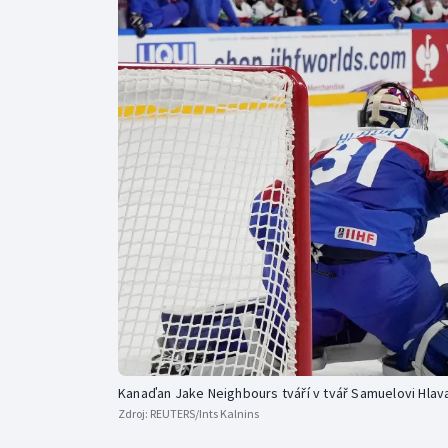
Curling
Dostihy
Florbal
Futsal
Golf
Gymnastika
Kanaďan Jake Neighbours tváří v tvář Samuelovi Hlav
Zdroj:
REUTERS/Ints Kalnins