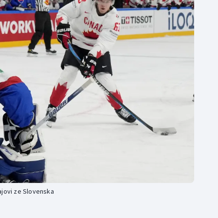
Moderní pětiboj
Triatlon
Motorsport
Veslování
Olympijské hry
Vodní slalom
Parasport
Volejbal
Plavání
Ostatní
Plážový volejbal
ajovi ze Slovenska