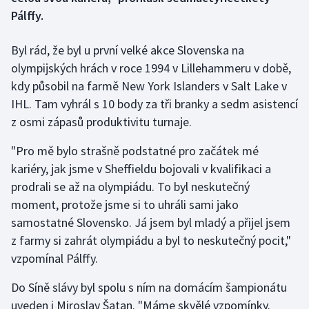
Pálffy.
Gymnastika
Byl rád, že byl u první velké akce Slovenska na
Házená
olympijských hrách v roce 1994 v Lillehammeru v době,
kdy působil na farmě New York Islanders v Salt Lake v
Jezdectví
IHL. Tam vyhrál s 10 body za tři branky a sedm asistencí
z osmi zápasů produktivitu turnaje.
Judo
"Pro mě bylo strašně podstatné pro začátek mé
Krasobruslení
kariéry, jak jsme v Sheffieldu bojovali v kvalifikaci a
prodrali se až na olympiádu. To byl neskutečný
Lezení
moment, protože jsme si to uhráli sami jako
samostatné Slovensko. Já jsem byl mladý a přijel jsem
Lyže a snowboard
z farmy si zahrát olympiádu a byl to neskutečný pocit,"
vzpomínal Pálffy.
Moderní pětiboj
Do Síně slávy byl spolu s ním na domácím šampionátu
Motorsport
uveden i Miroslav Šatan. "Máme skvělé vzpomínky.