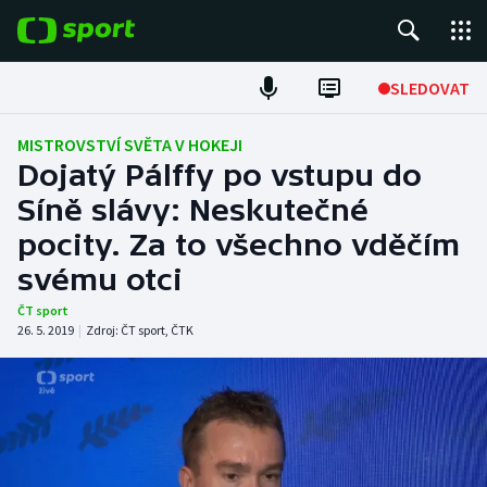
POPULÁRNÍ
SLEDOVAT
Fotbal
MISTROVSTVÍ SVĚTA V HOKEJI
Dojatý Pálffy po vstupu do
Hokej
Síně slávy: Neskutečné
pocity. Za to všechno vděčím
Tenis
svému otci
Atletika
ČT sport
26. 5. 2019
|
Zdroj:
ČT sport
,
ČTK
Cyklistika
DALŠÍ SPORTY
Americký fotbal
NEPŘEHLÉDNĚTE