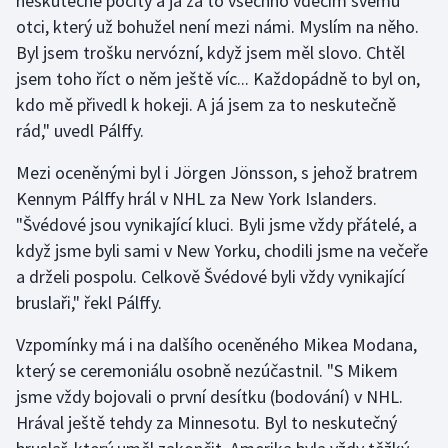
neskutečné pocity a já za to všechno vděčím svému
Stolní tenis
otci, který už bohužel není mezi námi. Myslím na něho.
Byl jsem trošku nervózní, když jsem měl slovo. Chtěl
Triatlon
jsem toho říct o něm ještě víc... Každopádně to byl on,
kdo mě přivedl k hokeji. A já jsem za to neskutečně
Veslování
rád," uvedl Pálffy.
Vodní slalom
Mezi oceněnými byl i Jörgen Jönsson, s jehož bratrem
Kennym Pálffy hrál v NHL za New York Islanders.
Volejbal
"Švédové jsou vynikající kluci. Byli jsme vždy přátelé, a
když jsme byli sami v New Yorku, chodili jsme na večeře
Ostatní
a drželi pospolu. Celkově Švédové byli vždy vynikající
bruslaři," řekl Pálffy.
Vzpomínky má i na dalšího oceněného Mikea Modana,
který se ceremoniálu osobně nezúčastnil. "S Mikem
jsme vždy bojovali o první desítku (bodování) v NHL.
Hrával ještě tehdy za Minnesotu. Byl to neskutečný