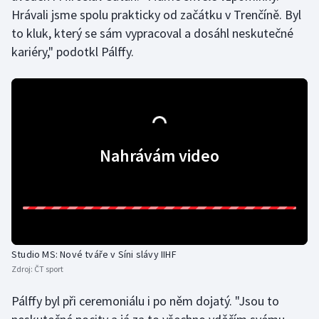
Hrávali jsme spolu prakticky od začátku v Trenčíně. Byl
Olympijské hry
to kluk, který se sám vypracoval a dosáhl neskutečné
kariéry," podotkl Pálffy.
Parasport
Plavání
Plážový volejbal
Nahrávám video
Ragby
Rychlobruslení
Rychlostní kanoistika
Studio MS: Nové tváře v Síni slávy IIHF
Short track
Zdroj:
ČT sport
Sportovní střelba
Pálffy byl při ceremoniálu i po něm dojatý. "Jsou to