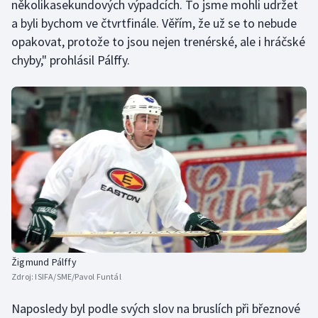
několikasekundových výpadcích. To jsme mohli udržet
a byli bychom ve čtvrtfinále. Věřím, že už se to nebude
opakovat, protože to jsou nejen trenérské, ale i hráčské
chyby," prohlásil Pálffy.
Žigmund Pálffy
Zdroj:
ISIFA/SME/Pavol Funtál
Naposledy byl podle svých slov na bruslích při březnové