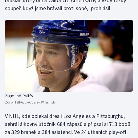
bruslař, který uměl zakončit. Amerika byla vždy těžký
soupeř, když jsme hrávali proti sobě," prohlásil.
Žigmund Pálffy
Zdroj:
ISIFA/EPA/Larry W. Smith
V NHL, kde oblékal dres i Los Angeles a Pittsburghu,
sehrál šikovný útočník 684 zápasů a připsal si 713 bodů
za 329 branek a 384 asistencí. Ve 24 utkáních play-off