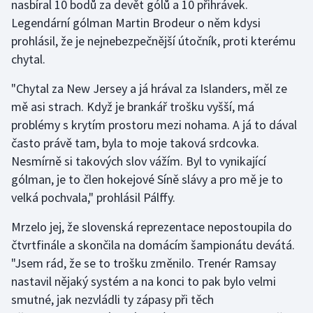
nasbíral 10 bodů za devět gólů a 10 přihrávek.
Legendární gólman Martin Brodeur o něm kdysi
prohlásil, že je nejnebezpečnější útočník, proti kterému
chytal.
"Chytal za New Jersey a já hrával za Islanders, měl ze
mě asi strach. Když je brankář trošku vyšší, má
problémy s krytím prostoru mezi nohama. A já to dával
často právě tam, byla to moje taková srdcovka.
Nesmírně si takových slov vážím. Byl to vynikající
gólman, je to člen hokejové Síně slávy a pro mě je to
velká pochvala," prohlásil Pálffy.
Mrzelo jej, že slovenská reprezentace nepostoupila do
čtvrtfinále a skončila na domácím šampionátu devátá.
"Jsem rád, že se to trošku změnilo. Trenér Ramsay
nastavil nějaký systém a na konci to pak bylo velmi
smutné, jak nezvládli ty zápasy při těch