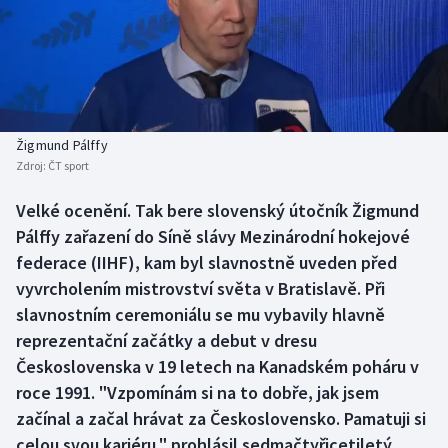
Baseball a softbal
Soutěže
Basketbal
Historické návraty
Biatlon
Aplikace ČT sport
Žigmund Pálffy
Boby a skeleton
AZ kvíz
Zdroj:
ČT sport
Box
Velké ocenění. Tak bere slovenský útočník Žigmund
Pálffy zařazení do Síně slávy Mezinárodní hokejové
Curling
federace (IIHF), kam byl slavnostně uveden před
vyvrcholením mistrovství světa v Bratislavě. Při
Dostihy
slavnostním ceremoniálu se mu vybavily hlavně
reprezentační začátky a debut v dresu
Florbal
Československa v 19 letech na Kanadském poháru v
roce 1991. "Vzpomínám si na to dobře, jak jsem
Futsal
začínal a začal hrávat za Československo. Pamatuji si
celou svou kariéru," prohlásil sedmačtyřicetiletý
Golf