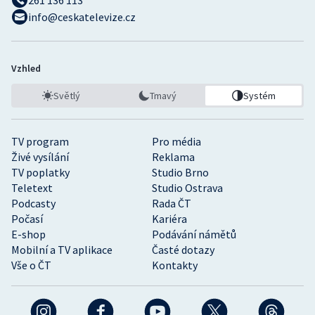
info@ceskatelevize.cz
Vzhled
Světlý
Tmavý
Systém
TV program
Pro média
Živé vysílání
Reklama
TV poplatky
Studio Brno
Teletext
Studio Ostrava
Podcasty
Rada ČT
Počasí
Kariéra
E-shop
Podávání námětů
Mobilní a TV aplikace
Časté dotazy
Vše o ČT
Kontakty