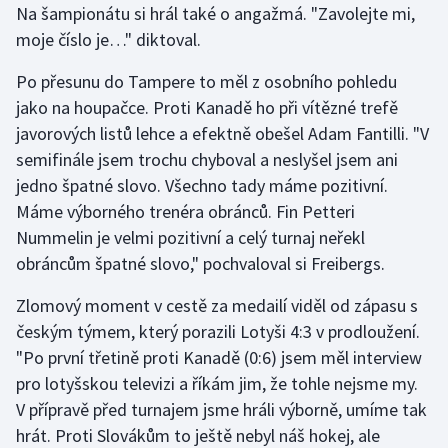
Na šampionátu si hrál také o angažmá. "Zavolejte mi,
Stolní tenis
moje číslo je…" diktoval.
Triatlon
Po přesunu do Tampere to měl z osobního pohledu
jako na houpačce. Proti Kanadě ho při vítězné trefě
Veslování
javorových listů lehce a efektně obešel Adam Fantilli. "V
semifinále jsem trochu chyboval a neslyšel jsem ani
Vodní slalom
jedno špatné slovo. Všechno tady máme pozitivní.
Volejbal
Máme výborného trenéra obránců. Fin Petteri
Nummelin je velmi pozitivní a celý turnaj neřekl
Ostatní
obráncům špatné slovo," pochvaloval si Freibergs.
Zlomový moment v cestě za medailí viděl od zápasu s
českým týmem, který porazili Lotyši 4:3 v prodloužení.
"Po první třetině proti Kanadě (0:6) jsem měl interview
pro lotyšskou televizi a říkám jim, že tohle nejsme my.
V přípravě před turnajem jsme hráli výborně, umíme tak
hrát. Proti Slovákům to ještě nebyl náš hokej, ale