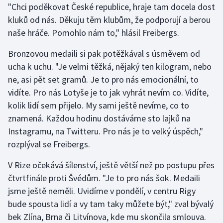
"Chci poděkovat České republice, hraje tam docela dost
Olympijské hry
kluků od nás. Děkuju těm klubům, že podporují a berou
naše hráče. Pomohlo nám to," hlásil Freibergs.
Parasport
Bronzovou medaili si pak potěžkával s úsměvem od
Plavání
ucha k uchu. "Je velmi těžká, nějaký ten kilogram, nebo
ne, asi pět set gramů. Je to pro nás emocionální, to
Plážový volejbal
vidíte. Pro nás Lotyše je to jak vyhrát nevím co. Vidíte,
kolik lidí sem přijelo. My sami ještě nevíme, co to
Ragby
znamená. Každou hodinu dostáváme sto lajků na
Instagramu, na Twitteru. Pro nás je to velký úspěch,"
Rychlobruslení
rozplýval se Freibergs.
Rychlostní kanoistika
V Rize očekává šílenství, ještě větší než po postupu přes
čtvrtfinále proti Švédům. "Je to pro nás šok. Medaili
Short track
jsme ještě neměli. Uvidíme v pondělí, v centru Rigy
bude spousta lidí a vy tam taky můžete být," zval bývalý
Sportovní střelba
bek Zlína, Brna či Litvínova, kde mu skončila smlouva.