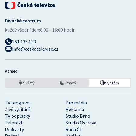
Divácké centrum
každý všední den:
8:00—16:00 hodin
261 136 113
info@ceskatelevize.cz
Vzhled
Světlý
Tmavý
Systém
TV program
Pro média
Živé vysílání
Reklama
TV poplatky
Studio Brno
Teletext
Studio Ostrava
Podcasty
Rada ČT
Počasí
Kariéra