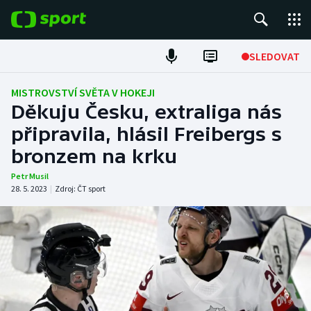
POPULÁRNÍ
SLEDOVAT
Fotbal
MISTROVSTVÍ SVĚTA V HOKEJI
Děkuju Česku, extraliga nás
Hokej
připravila, hlásil Freibergs s
bronzem na krku
Tenis
Petr Musil
Atletika
28. 5. 2023
|
Zdroj:
ČT sport
Cyklistika
DALŠÍ SPORTY
Americký fotbal
NEPŘEHLÉDNĚTE