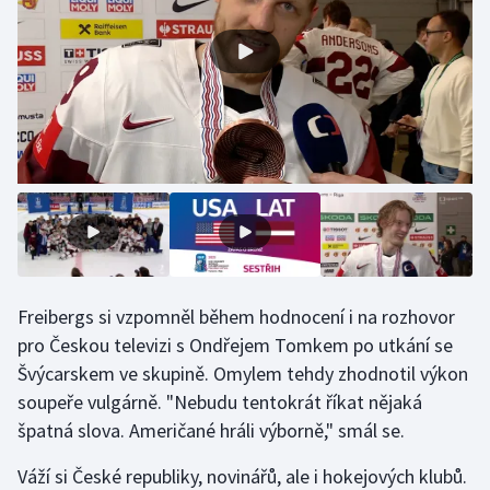
Gymnastika
Házená
Jezdectví
Judo
Krasobruslení
Lezení
Freibergs si vzpomněl během hodnocení i na rozhovor
pro Českou televizi s Ondřejem Tomkem po utkání se
Lyže a snowboard
Švýcarskem ve skupině. Omylem tehdy zhodnotil výkon
soupeře vulgárně. "Nebudu tentokrát říkat nějaká
Moderní pětiboj
špatná slova. Američané hráli výborně," smál se.
Motorsport
Váží si České republiky, novinářů, ale i hokejových klubů.