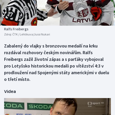
Baseball a softbal
Soutěže
Basketbal
Historické návraty
Biatlon
Aplikace ČT sport
Ralfs Freibergs
Zdroj:
ČTK / Lehtikuva/Jussi Nukari
Boby a skeleton
AZ kvíz
Zabalený do vlajky s bronzovou medailí na krku
rozdával rozhovory českým novinářům. Ralfs
Box
Freibergs zažil životní zápas a s parťáky vybojoval
Curling
pro Lotyšsko historickou medaili po vítězství 4:3 v
prodloužení nad Spojenými státy americkými v duelu
Dostihy
o třetí místo.
Florbal
Videa
Futsal
Golf