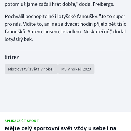
potom už jsme začali hrát dobře," dodal Freibergs.
Pochválil pochopitelně i lotyšské fanoušky. "Je to super
pro nás. Vidíte to, ani ne za dvacet hodin přijelo pět tisíc
fanoušků. Autem, busem, letadlem. Neskutečné," dodal
lotyšský bek.
ŠTÍTKY
Mistrovství světa v hokeji
MS v hokeji 2023
APLIKACE ČT SPORT
Mějte celý sportovní svět vždy u sebe i na