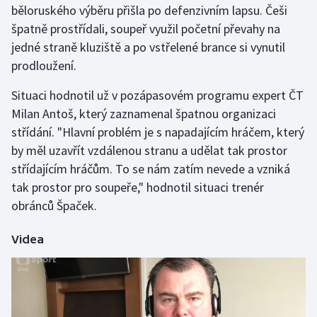
běloruského výběru přišla po defenzivním lapsu. Češi
špatně prostřídali, soupeř využil početní převahy na
Gymnastika
jedné straně kluziště a po vstřelené brance si vynutil
prodloužení.
Házená
Situaci hodnotil už v pozápasovém programu expert ČT
Jezdectví
Milan Antoš, který zaznamenal špatnou organizaci
střídání. "Hlavní problém je s napadajícím hráčem, který
Judo
by měl uzavřít vzdálenou stranu a udělat tak prostor
střídajícím hráčům. To se nám zatím nevede a vzniká
Krasobruslení
tak prostor pro soupeře," hodnotil situaci trenér
Lezení
obránců Špaček.
Lyže a snowboard
Videa
Moderní pětiboj
Motorsport