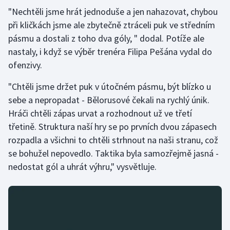
Stolní tenis
"Nechtěli jsme hrát jednoduše a jen nahazovat, chybou
při kličkách jsme ale zbytečně ztráceli puk ve středním
Triatlon
pásmu a dostali z toho dva góly, " dodal. Potíže ale
nastaly, i když se výběr trenéra Filipa Pešána vydal do
Veslování
ofenzivy.
Vodní slalom
"Chtěli jsme držet puk v útočném pásmu, být blízko u
sebe a nepropadat - Bělorusové čekali na rychlý únik.
Volejbal
Hráči chtěli zápas urvat a rozhodnout už ve třetí
třetině. Struktura naší hry se po prvních dvou zápasech
Ostatní
rozpadla a všichni to chtěli strhnout na naši stranu, což
se bohužel nepovedlo. Taktika byla samozřejmě jasná -
nedostat gól a uhrát výhru," vysvětluje.