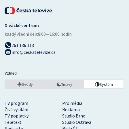
Divácké centrum
každý všední den:
8:00—16:00 hodin
261 136 113
info@ceskatelevize.cz
Vzhled
Světlý
Tmavý
Systém
TV program
Pro média
Živé vysílání
Reklama
TV poplatky
Studio Brno
Teletext
Studio Ostrava
Podcasty
Rada ČT