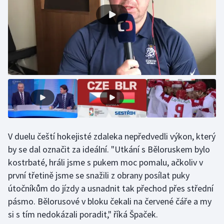
Olympijské hry
Parasport
Plavání
Plážový volejbal
Ragby
Rychlobruslení
V duelu čeští hokejisté zdaleka nepředvedli výkon, který
by se dal označit za ideální. "Utkání s Běloruskem bylo
Rychlostní kanoistika
kostrbaté, hráli jsme s pukem moc pomalu, ačkoliv v
první třetině jsme se snažili z obrany posílat puky
Short track
útočníkům do jízdy a usnadnit tak přechod přes střední
pásmo. Bělorusové v bloku čekali na červené čáře a my
Sportovní střelba
si s tím nedokázali poradit," říká Špaček.