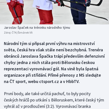
Baseball a softbal
Soutěže
Basketbal
Historické návraty
Biatlon
Aplikace ČT sport
Jaroslav Špaček na tréninku národního týmu
Zdroj:
ČTK/Šimánek Vít
Boby a skeleton
AZ kvíz
Národní tým si připsal první výhru na mistrovství
světa, česká hra však stále není bezchybná. Trenéra
Box
obránců Jaroslava Špačka trápí především defenzivní
Curling
chyby: jedna z nich stála proti Bělorusku českou
reprezentaci vyrovnávací gól. Na vině byla špatná
Dostihy
organizace při střídání. Přímé přenosy z MS sledujte
na ČT sport, webu ctsport.cz a v HbbTV.
Florbal
První body, ale také určitá pachuť, to byly pocity
Futsal
českých hráčů po utkání s Běloruskem, které český tým
vyhrál až v prodloužení (3:2). Vyrovnávací branka
Golf