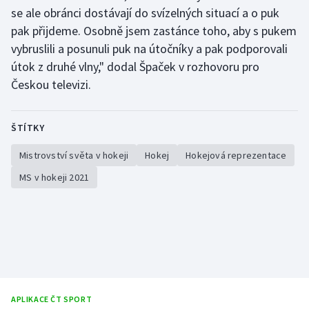
se ale obránci dostávají do svízelných situací a o puk
pak přijdeme. Osobně jsem zastánce toho, aby s pukem
vybruslili a posunuli puk na útočníky a pak podporovali
útok z druhé vlny," dodal Špaček v rozhovoru pro
Českou televizi.
ŠTÍTKY
Mistrovství světa v hokeji
Hokej
Hokejová reprezentace
MS v hokeji 2021
APLIKACE ČT SPORT