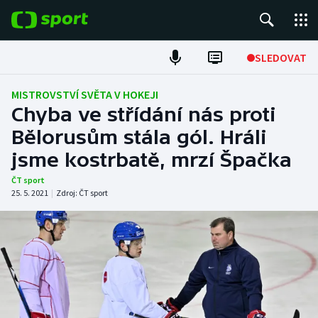
POPULÁRNÍ
SLEDOVAT
Fotbal
MISTROVSTVÍ SVĚTA V HOKEJI
Chyba ve střídání nás proti
Hokej
Bělorusům stála gól. Hráli
jsme kostrbatě, mrzí Špačka
Tenis
ČT sport
Atletika
25. 5. 2021
|
Zdroj:
ČT sport
Cyklistika
DALŠÍ SPORTY
Americký fotbal
NEPŘEHLÉDNĚTE