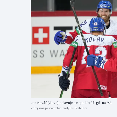
Curling
Dostihy
Florbal
Futsal
Golf
Gymnastika
Jan Kovář (vlevo) oslavuje se spoluhráči gól na MS
Zdroj:
imago sportfotodienst/Jari Pestelacci