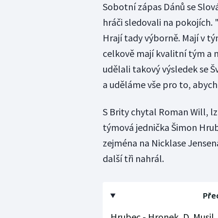
Sobotní zápas Dánů se Slovák
hráči sledovali na pokojích. 
Hrají tady výborně. Mají v t
celkově mají kvalitní tým a 
udělali takový výsledek se 
a uděláme vše pro to, abych
S Brity chytal Roman Will, lz
týmová jednička Šimon Hrube
zejména na Nicklase Jensena
další tři nahrál.
Pře
Hrubec - Hronek, D. Musil, 