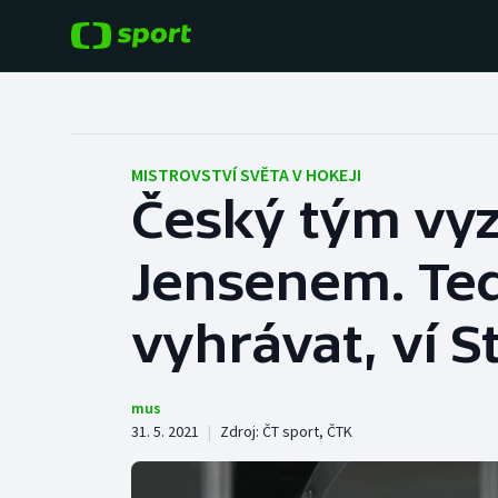
POPULÁRNÍ
DALŠÍ SPORTY
Fotbal
Americký fotbal
MISTROVSTVÍ SVĚTA V HOKEJI
Český tým vyz
Hokej
Baseball a softbal
Jensenem. Te
Tenis
Basketbal
Atletika
vyhrávat, ví S
Biatlon
Cyklistika
Boby a skeleton
mus
31. 5. 2021
|
Zdroj:
ČT sport
,
ČTK
Box