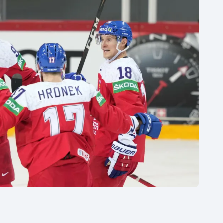
Moderní pětiboj
Triatlon
Motorsport
Veslování
Olympijské hry
Vodní slalom
Parasport
Volejbal
Plavání
Ostatní
Plážový volejbal