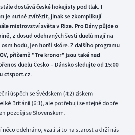
stále dostává české hokejisty pod tlak. I
 je nutné zvítězit, jinak se zkomplikují
ále mistrovství světa v Rize. Pro Dány půjde o
ině, z dosud odehraných šesti duelů mají na
 osm bodů, jen horší skóre. Z dalšího programu
OV, přičemž "Tre kronor" jsou také nad
přenos duelu Česko – Dánsko sledujte od 15:00
u ctsport.cz.
teční úspěch se Švédskem (4:2) ziskem
lké Británii (6:1), ale potřebují se stejně dobře
en později se Slovenskem.
í něco odehráno, vzali si to na starost a drží nás