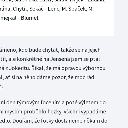
Vrána, Chytil, Sekáč - Lenc, M. Špaček, M.
Smejkal - Blümel.
ámeno, kdo bude chytat, takže se na jejich
 tři, ale konkrétně na Jensena jsem se ptal
ná z Jokeritu. Říkal, že má opravdu výbornou
l, ať si na něho dáme pozor, že moc rád
c.
ělní den týmovým focením a poté výletem do
cení myslím proběhlo hezky, všichni vypadáme
vedlo. Doufám, že fotky dostaneme někam do