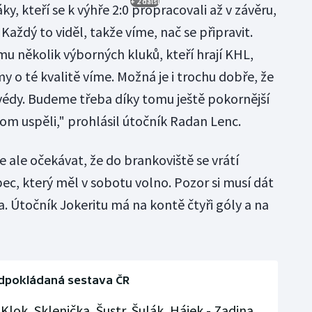
+ 2 další
y, kteří se k výhře 2:0 propracovali až v závěru,
"Každý to viděl, takže víme, nač se připravit.
ýmu několik výborných kluků, kteří hrají KHL,
my o té kvalitě víme. Možná je i trochu dobře, že
Švédy. Budeme třeba díky tomu ještě pokornější
om uspěli," prohlásil útočník Radan Lenc.
e ale očekávat, že do brankoviště se vrátí
c, který měl v sobotu volno. Pozor si musí dát
. Útočník Jokeritu má na kontě čtyři góly a na
dpokládaná sestava ČR
Klok, Sklenička, Šustr, Šulák, Hájek - Zadina,