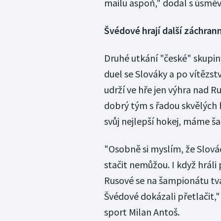
mailu aspoň," dodal s úsmě
Švédové hrají další záchran
Druhé utkání "české" skupiny
duel se Slováky a po vítězstv
udrží ve hře jen výhra nad R
dobrý tým s řadou skvělých
svůj nejlepší hokej, máme ša
"Osobně si myslím, že Slová
stačit nemůžou. I když hráli 
Rusové se na šampionátu tvá
Švédové dokázali přetlačit
sport Milan Antoš.