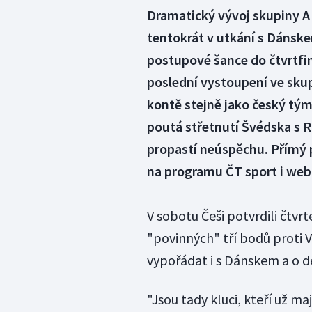
Dramatický vývoj skupiny A 
tentokrát v utkání s Dánskem
postupové šance do čtvrtfin
poslední vystoupení ve skup
kontě stejně jako český tým
poutá střetnutí Švédska s R
propastí neúspěchu. Přímý 
na programu ČT sport i web
V sobotu Češi potvrdili čtvr
"povinných" tří bodů proti Ve
vypořádat i s Dánskem a o d
"Jsou tady kluci, kteří už maj