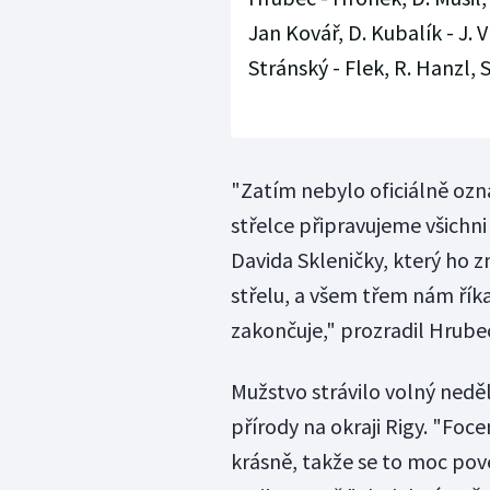
Jan Kovář, D. Kubalík - J. 
Stránský - Flek, R. Hanzl, 
"Zatím nebylo oficiálně ozn
střelce připravujeme všichni
Davida Skleničky, který ho z
střelu, a všem třem nám říka
zakončuje," prozradil Hrube
Mužstvo strávilo volný ned
přírody na okraji Rigy. "Fo
krásně, takže se to moc po