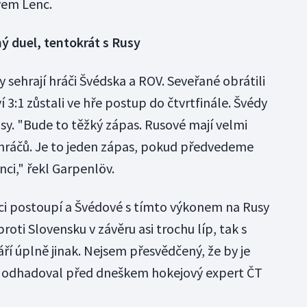
vem Lenc.
ný duel, tentokrát s Rusy
 sehrají hráči Švédska a ROV. Seveřané obrátili
í 3:1 zůstali ve hře postup do čtvrtfinále. Švédy
usy. "Bude to těžký zápas. Rusové mají velmi
 hráčů. Je to jeden zápas, pokud předvedeme
nci," řekl Garpenlöv.
ci postoupí a Švédové s tímto výkonem na Rusy
proti Slovensku v závěru asi trochu líp, tak s
ří úplně jinak. Nejsem přesvědčený, že by je
," odhadoval před dneškem hokejový expert ČT