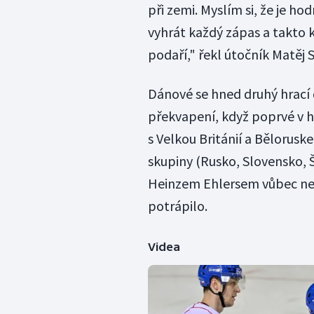
při zemi. Myslím si, že je h
vyhrát každý zápas a takto 
podaří," řekl útočník Matěj 
Dánové se hned druhý hrací 
překvapení, když poprvé v his
s Velkou Británií a Bělorus
skupiny (Rusko, Slovensko,
Heinzem Ehlersem vůbec ne
potrápilo.
Videa