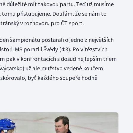
odně důležité mít takovou partu. Teď už musíme
k tomu přistupujeme. Doufám, že se nám to
Stránský v rozhovoru pro ČT sport.
den šampionátu postarali o jedno z největších
torii MS porazili Švédy (4:3). Po vítězstvích
kem pak v konfrontacích s dosud nejlepším triem
 Švýcarsko) už ale mužstvo vedené koučem
skórovalo, byť každého soupeře hodně