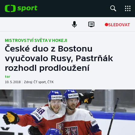
POPULÁRNÍ
SLEDOVAT
Fotbal
MISTROVSTVÍ SVĚTA V HOKEJI
České duo z Bostonu
Hokej
vyučovalo Rusy, Pastrňák
rozhodl prodloužení
Tenis
tor
Atletika
10. 5. 2018
|
Zdroj:
ČT sport
,
ČTK
Cyklistika
DALŠÍ SPORTY
Americký fotbal
NEPŘEHLÉDNĚTE