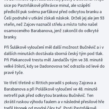
sice po Pastrňákově přihrávce minul, ale vzápětí
předložil puk svému parťákovi před odkrytou branku a
Češi podruhé v utkání získali náskok. Drželi jej ale jen 93
vteřin, než Zajcev naznačil střelu a místo toho našel
osamoceného Barabanova, jenž zakončil do odkryté
branky.
Při Šulákově vyloučení měl další možnost Bučněvič a i v
dalších minutách dostávala sborná český tým pod tlak.
Při Plekancově trestu měl Jandačův tým ve 38. minutě
velké štěstí, kdy se Dadonovova teč odrazila od levé do
pravé tyče.
Ve třetí třetině si Rittich poradil s pokusy Zajceva a
Barabanova a při Poláškově vyloučení ve 48. minutě
netrefil puk před odkrytou brankou Bučněvič. Ten
zkrátil ruskou výhodu faulem a v následné přesilové hře
trefil Hronek od modré čáry tyč. Proti Pastrňákově