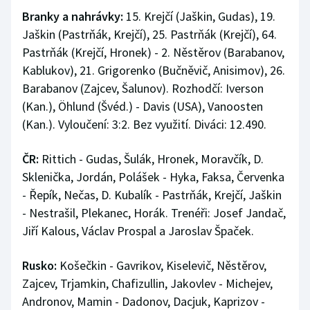
Branky a nahrávky:
15. Krejčí (Jaškin, Gudas), 19.
Jaškin (Pastrňák, Krejčí), 25. Pastrňák (Krejčí), 64.
Pastrňák (Krejčí, Hronek) - 2. Něstěrov (Barabanov,
Kablukov), 21. Grigorenko (Bučněvič, Anisimov), 26.
Barabanov (Zajcev, Šalunov). Rozhodčí: Iverson
(Kan.), Öhlund (Švéd.) - Davis (USA), Vanoosten
(Kan.). Vyloučení: 3:2. Bez využití. Diváci: 12.490.
ČR:
Rittich - Gudas, Šulák, Hronek, Moravčík, D.
Sklenička, Jordán, Polášek - Hyka, Faksa, Červenka
- Řepík, Nečas, D. Kubalík - Pastrňák, Krejčí, Jaškin
- Nestrašil, Plekanec, Horák. Trenéři: Josef Jandač,
Jiří Kalous, Václav Prospal a Jaroslav Špaček.
Rusko:
Košečkin - Gavrikov, Kiselevič, Něstěrov,
Zajcev, Trjamkin, Chafizullin, Jakovlev - Michejev,
Andronov, Mamin - Dadonov, Dacjuk, Kaprizov -