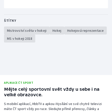
ŠTÍTKY
Mistrovství světa v hokeji
Hokej
Hokejová reprezentace
MS v hokeji 2018
APLIKACE ČT SPORT
Mějte celý sportovní svět vždy u sebe i na
velké obrazovce.
S mobilní aplikací, HbbTV a apkou iVysílání ve své chytré televizi
máte ČT sport vždy po ruce. Sledujte přímé přenosy, články a