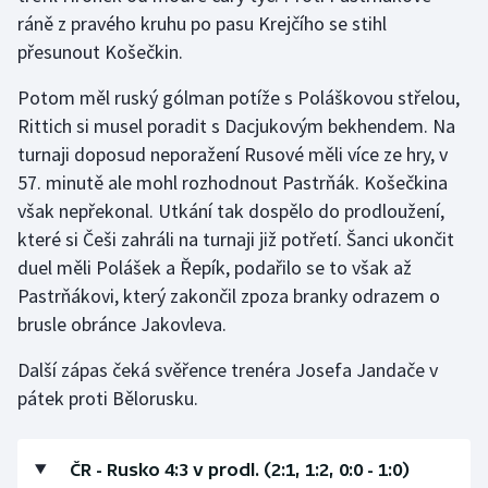
ráně z pravého kruhu po pasu Krejčího se stihl
přesunout Košečkin.
Potom měl ruský gólman potíže s Poláškovou střelou,
Rittich si musel poradit s Dacjukovým bekhendem. Na
turnaji doposud neporažení Rusové měli více ze hry, v
57. minutě ale mohl rozhodnout Pastrňák. Košečkina
však nepřekonal. Utkání tak dospělo do prodloužení,
které si Češi zahráli na turnaji již potřetí. Šanci ukončit
duel měli Polášek a Řepík, podařilo se to však až
Pastrňákovi, který zakončil zpoza branky odrazem o
brusle obránce Jakovleva.
Další zápas čeká svěřence trenéra Josefa Jandače v
pátek proti Bělorusku.
ČR - Rusko 4:3 v prodl. (2:1, 1:2, 0:0 - 1:0)