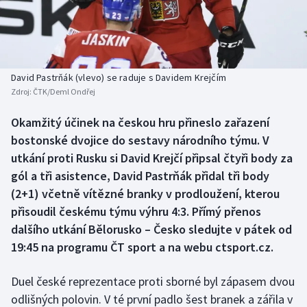
Baseball a softbal
Soutěže
Basketbal
Historické návraty
Biatlon
Aplikace ČT sport
David Pastrňák (vlevo) se raduje s Davidem Krejčím
Zdroj:
ČTK/Deml Ondřej
Boby a skeleton
AZ kvíz
Okamžitý účinek na českou hru přineslo zařazení
bostonské dvojice do sestavy národního týmu. V
Box
utkání proti Rusku si David Krejčí připsal čtyři body za
Curling
gól a tři asistence, David Pastrňák přidal tři body
(2+1) včetně vítězné branky v prodloužení, kterou
Dostihy
přisoudil českému týmu výhru 4:3. Přímý přenos
dalšího utkání Bělorusko – Česko sledujte v pátek od
Florbal
19:45 na programu ČT sport a na webu ctsport.cz.
Futsal
Duel české reprezentace proti sborné byl zápasem dvou
odlišných polovin. V té první padlo šest branek a zářila v
Golf