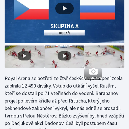
Olympijské hry
Parasport
Plavání
Plážový volejbal
Ragby
Royal Arena se potřetí ze čtyř českých vystoupení zcela
Rychlobruslení
+ 10 dalších
zaplnila 12 490 diváky. Vstup do utkání vyšel Rusům,
Rychlostní kanoistika
kteří se dostali po 71 vteřinách do vedení. Barabanov
projel po levém křídle až před Ritticha, který jeho
Short track
bekhendové zakončení vykryl, ale následně se prosadil
tvrdou střelou Něstěrov. Blízko zvýšení byl hned vzápětí
Sportovní střelba
po Dacjukově akci Dadonov. Češi byli postupem času