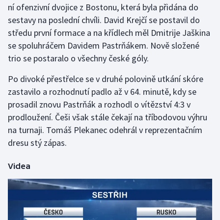
ní ofenzivní dvojice z Bostonu, která byla přidána do
sestavy na poslední chvíli. David Krejčí se postavil do
Gymnastika
středu první formace a na křídlech měl Dmitrije Jaškina
se spoluhráčem Davidem Pastrňákem. Nově složené
Házená
trio se postaralo o všechny české góly.
Jezdectví
Po divoké přestřelce se v druhé polovině utkání skóre
zastavilo a rozhodnutí padlo až v 64. minutě, kdy se
Judo
prosadil znovu Pastrňák a rozhodl o vítězství 4:3 v
prodloužení. Češi však stále čekají na tříbodovou výhru
Krasobruslení
na turnaji. Tomáš Plekanec odehrál v reprezentačním
Lezení
dresu stý zápas.
Lyže a snowboard
Videa
Moderní pětiboj
Motorsport