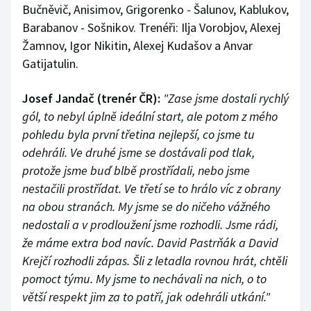
Bučněvič, Anisimov, Grigorenko - Šalunov, Kablukov,
Barabanov - Sošnikov. Trenéři: Ilja Vorobjov, Alexej
Žamnov, Igor Nikitin, Alexej Kudašov a Anvar
Gatijatulin.
Josef Jandač (trenér ČR):
"Zase jsme dostali rychlý
gól, to nebyl úplně ideální start, ale potom z mého
pohledu byla první třetina nejlepší, co jsme tu
odehráli. Ve druhé jsme se dostávali pod tlak,
protože jsme buď blbě prostřídali, nebo jsme
nestačili prostřídat. Ve třetí se to hrálo víc z obrany
na obou stranách. My jsme se do ničeho vážného
nedostali a v prodloužení jsme rozhodli. Jsme rádi,
že máme extra bod navíc. David Pastrňák a David
Krejčí rozhodli zápas. Šli z letadla rovnou hrát, chtěli
pomoct týmu. My jsme to nechávali na nich, o to
větší respekt jim za to patří, jak odehráli utkání."