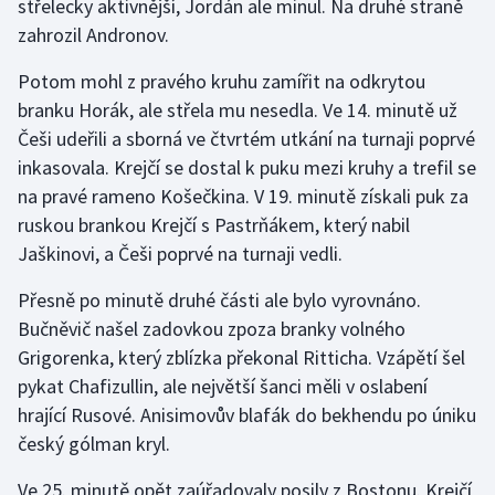
střelecky aktivnější, Jordán ale minul. Na druhé straně
Stolní tenis
zahrozil Andronov.
Triatlon
Potom mohl z pravého kruhu zamířit na odkrytou
branku Horák, ale střela mu nesedla. Ve 14. minutě už
Veslování
Češi udeřili a sborná ve čtvrtém utkání na turnaji poprvé
inkasovala. Krejčí se dostal k puku mezi kruhy a trefil se
Vodní slalom
na pravé rameno Košečkina. V 19. minutě získali puk za
ruskou brankou Krejčí s Pastrňákem, který nabil
Volejbal
Jaškinovi, a Češi poprvé na turnaji vedli.
Ostatní
Přesně po minutě druhé části ale bylo vyrovnáno.
Bučněvič našel zadovkou zpoza branky volného
Grigorenka, který zblízka překonal Ritticha. Vzápětí šel
pykat Chafizullin, ale největší šanci měli v oslabení
hrající Rusové. Anisimovův blafák do bekhendu po úniku
český gólman kryl.
Ve 25. minutě opět zaúřadovaly posily z Bostonu. Krejčí