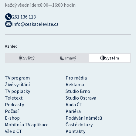
každý všední den:
8:00—16:00 hodin
261 136 113
info@ceskatelevize.cz
Vzhled
Světlý
Tmavý
Systém
TV program
Pro média
Živé vysílání
Reklama
TV poplatky
Studio Brno
Teletext
Studio Ostrava
Podcasty
Rada ČT
Počasí
Kariéra
E-shop
Podávání námětů
Mobilní a TV aplikace
Časté dotazy
Vše o ČT
Kontakty