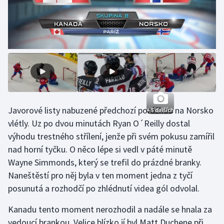
Stolní tenis
Triatlon
Veslování
Vodní slalom
Volejbal
Javorové listy nabuzené předchozí porážkou na Norsko
+ 5 dalších
vlétly. Uz po dvou minutách Ryan O´Reilly dostal
Ostatní
výhodu trestného střílení, jenže při svém pokusu zamířil
nad horní tyčku. O něco lépe si vedl v páté minutě
Wayne Simmonds, který se trefil do prázdné branky.
Naneštěstí pro něj byla v ten moment jedna z tyčí
posunutá a rozhodčí po zhlédnutí videa gól odvolal.
Kanadu tento moment nerozhodil a nadále se hnala za
vedoucí brankou. Velice blízko jí byl Matt Duchene při