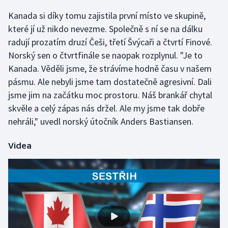
Kanada si díky tomu zajistila první místo ve skupině,
Olympijské hry
které jí už nikdo nevezme. Společně s ní se na dálku
Parasport
radují prozatím druzí Češi, třetí Švýcaři a čtvrtí Finové.
Norský sen o čtvrtfinále se naopak rozplynul. "Je to
Plavání
Kanada. Věděli jsme, že strávíme hodně času v našem
pásmu. Ale nebyli jsme tam dostatečně agresivní. Dali
Plážový volejbal
jsme jim na začátku moc prostoru. Náš brankář chytal
skvěle a celý zápas nás držel. Ale my jsme tak dobře
Ragby
nehráli," uvedl norský útočník Anders Bastiansen.
Rychlobruslení
Videa
Rychlostní kanoistika
Short track
Sportovní střelba