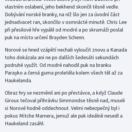
vlastním oslabení, jeho bekhend skončil těsně vedle.
Dobývání norské branky, na níž šlo jen za úvodní část
jednadvacet ran, skončilo v osmnácté minutě. Chris Lee
při přesilové hře vypálil od modré a po skrumáži poslal
puk na místo určení Brayden Schenn.
Norové se hned vzápětí nechali vyloučit znovu a Kanada
toho dokázala ani ne po dalších šedesáti sekundách
podruhé využít. Od modré nahodil puk na branku
Parayko a černá guma proletěla kolem všech těl až za
Haukelanda.
Obraz hry se nezměnil ani po přestávce, a když Claude
Giroux tečoval přihrávku Simmondse těsně nad, museli
si Norové hodně oddechnout. Velmi nebezpečný byl i
pokus Mitche Marnera, jemuž ale puk ideálně nesedl a
Haukeland zasáhl.