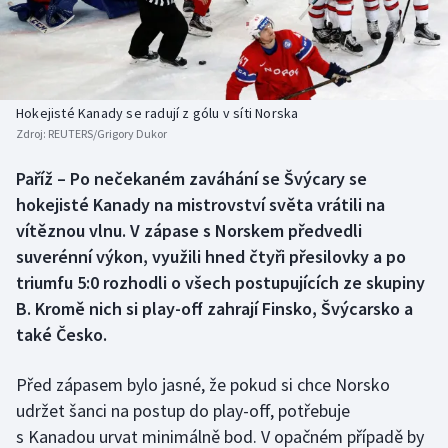
Baseball a softbal
Soutěže
Basketbal
Historické návraty
Biatlon
Aplikace ČT sport
Hokejisté Kanady se radují z gólu v síti Norska
Zdroj:
REUTERS/Grigory Dukor
Boby a skeleton
AZ kvíz
Paříž – Po nečekaném zaváhání se Švýcary se
hokejisté Kanady na mistrovství světa vrátili na
Box
vítěznou vlnu. V zápase s Norskem předvedli
Curling
suverénní výkon, využili hned čtyři přesilovky a po
triumfu 5:0 rozhodli o všech postupujících ze skupiny
Dostihy
B. Kromě nich si play-off zahrají Finsko, Švýcarsko a
také Česko.
Florbal
Před zápasem bylo jasné, že pokud si chce Norsko
Futsal
udržet šanci na postup do play-off, potřebuje
s Kanadou urvat minimálně bod. V opačném případě by
Golf