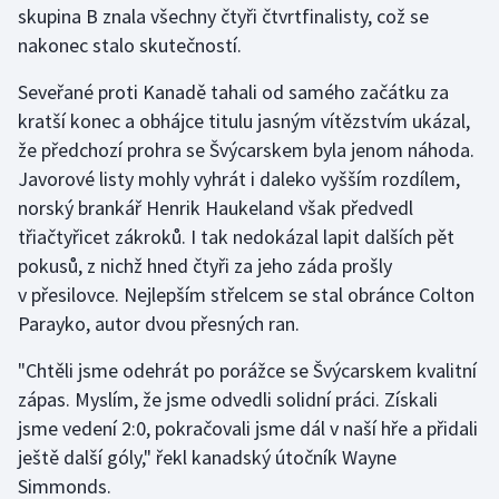
skupina B znala všechny čtyři čtvrtfinalisty, což se
nakonec stalo skutečností.
Gymnastika
Seveřané proti Kanadě tahali od samého začátku za
Házená
kratší konec a obhájce titulu jasným vítězstvím ukázal,
že předchozí prohra se Švýcarskem byla jenom náhoda.
Jezdectví
Javorové listy mohly vyhrát i daleko vyšším rozdílem,
norský brankář Henrik Haukeland však předvedl
Judo
třiačtyřicet zákroků. I tak nedokázal lapit dalších pět
pokusů, z nichž hned čtyři za jeho záda prošly
Krasobruslení
v přesilovce. Nejlepším střelcem se stal obránce Colton
Lezení
Parayko, autor dvou přesných ran.
"Chtěli jsme odehrát po porážce se Švýcarskem kvalitní
Lyže a snowboard
zápas. Myslím, že jsme odvedli solidní práci. Získali
Moderní pětiboj
jsme vedení 2:0, pokračovali jsme dál v naší hře a přidali
ještě další góly," řekl kanadský útočník Wayne
Motorsport
Simmonds.