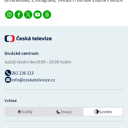
na Facebooku, X, Instagramu, Threads či YouTube a buďte v obraze.
Divácké centrum
každý všední den:
8:00—16:00 hodin
261 136 113
info@ceskatelevize.cz
Vzhled
Světlý
Tmavý
Systém