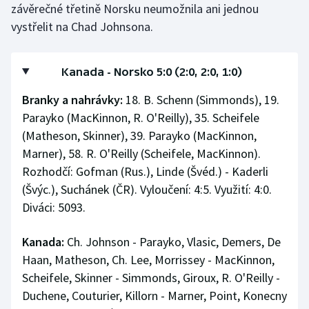
závěrečné třetině Norsku neumožnila ani jednou
vystřelit na Chad Johnsona.
Kanada - Norsko 5:0 (2:0, 2:0, 1:0)
Branky a nahrávky:
18. B. Schenn (Simmonds), 19.
Parayko (MacKinnon, R. O'Reilly), 35. Scheifele
(Matheson, Skinner), 39. Parayko (MacKinnon,
Marner), 58. R. O'Reilly (Scheifele, MacKinnon).
Rozhodčí: Gofman (Rus.), Linde (Švéd.) - Kaderli
(Švýc.), Suchánek (ČR). Vyloučení: 4:5. Využití: 4:0.
Diváci: 5093.
Kanada:
Ch. Johnson - Parayko, Vlasic, Demers, De
Haan, Matheson, Ch. Lee, Morrissey - MacKinnon,
Scheifele, Skinner - Simmonds, Giroux, R. O'Reilly -
Duchene, Couturier, Killorn - Marner, Point, Konecny