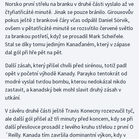
Norsko první střelu na branku v druhé části vyslalo až ve
čtyřiatřicáté minutě. Jinak se pouze bránilo. Girouxovův
pokus ještě z brankové čáry včas odpálil Daniel Sörvik,
ovšem v pětatřicáté minutě se rozsvítilo červené světlo
za brankou potřetí, když se prosadil Mark Scheifele.
Stal se díky tomu jediným Kanaďaném, který v zápase
dal gól při hře pět na pět.
Další zásah, který přišel chvíli před sirénou, totiž padl
opět v početní výhodě Kanady. Parayko tentokrát od
modré vyslal tvrdou bombu, kterou nedokázal nikdo
zastavit, a kanadský bek mohl slavit druhý zásah v
utkání.
V závěru druhé části ještě Travis Konecny rozezvučil tyč,
ale další gól přišel až tři minuty před koncem, kdy se při
další přesilovce prosadil z levého kruhu střelou z první O
´Reilly. Kanada tím završila dominantní výkon, kdy v