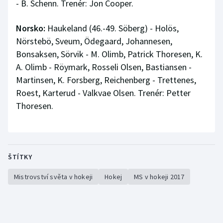
- B. Schenn. Trenér: Jon Cooper.
Norsko:
Haukeland (46.-49. Söberg) - Holös,
Nörstebö, Sveum, Ödegaard, Johannesen,
Bonsaksen, Sörvik - M. Olimb, Patrick Thoresen, K.
A. Olimb - Röymark, Rosseli Olsen, Bastiansen -
Martinsen, K. Forsberg, Reichenberg - Trettenes,
Roest, Karterud - Valkvae Olsen. Trenér: Petter
Thoresen.
ŠTÍTKY
Mistrovství světa v hokeji
Hokej
MS v hokeji 2017