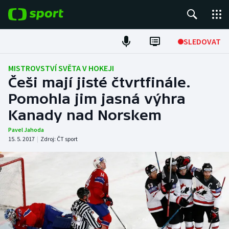
POPULÁRNÍ
SLEDOVAT
Fotbal
MISTROVSTVÍ SVĚTA V HOKEJI
Češi mají jisté čtvrtfinále.
Hokej
Pomohla jim jasná výhra
Kanady nad Norskem
Tenis
Pavel Jahoda
Atletika
15. 5. 2017
|
Zdroj:
ČT sport
Cyklistika
DALŠÍ SPORTY
Americký fotbal
NEPŘEHLÉDNĚTE