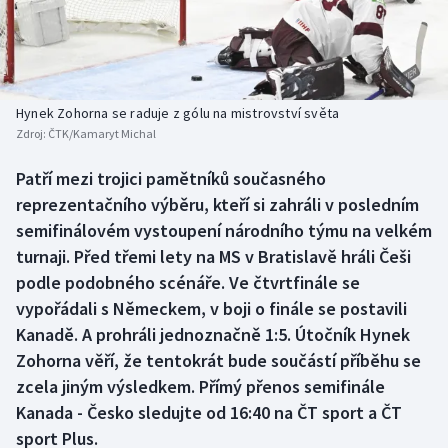
Baseball a softbal
Soutěže
Basketbal
Historické návraty
Biatlon
Aplikace ČT sport
Hynek Zohorna se raduje z gólu na mistrovství světa
Zdroj:
ČTK/Kamaryt Michal
Boby a skeleton
AZ kvíz
Patří mezi trojici pamětníků současného
reprezentačního výběru, kteří si zahráli v posledním
Box
semifinálovém vystoupení národního týmu na velkém
Curling
turnaji. Před třemi lety na MS v Bratislavě hráli Češi
podle podobného scénáře. Ve čtvrtfinále se
Dostihy
vypořádali s Německem, v boji o finále se postavili
Kanadě. A prohráli jednoznačně 1:5. Útočník Hynek
Florbal
Zohorna věří, že tentokrát bude součástí příběhu se
zcela jiným výsledkem. Přímý přenos semifinále
Futsal
Kanada - Česko sledujte od 16:40 na ČT sport a ČT
sport Plus.
Golf