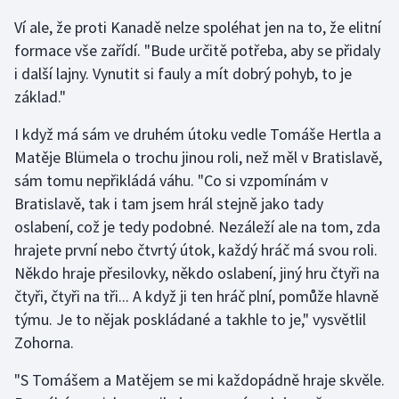
Ví ale, že proti Kanadě nelze spoléhat jen na to, že elitní
formace vše zařídí. "Bude určitě potřeba, aby se přidaly
i další lajny. Vynutit si fauly a mít dobrý pohyb, to je
základ."
I když má sám ve druhém útoku vedle Tomáše Hertla a
Matěje Blümela o trochu jinou roli, než měl v Bratislavě,
sám tomu nepřikládá váhu. "Co si vzpomínám v
Bratislavě, tak i tam jsem hrál stejně jako tady
oslabení, což je tedy podobné. Nezáleží ale na tom, zda
hrajete první nebo čtvrtý útok, každý hráč má svou roli.
Někdo hraje přesilovky, někdo oslabení, jiný hru čtyři na
čtyři, čtyři na tři... A když ji ten hráč plní, pomůže hlavně
týmu. Je to nějak poskládané a takhle to je," vysvětlil
Zohorna.
"S Tomášem a Matějem se mi každopádně hraje skvěle.