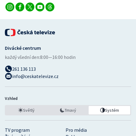
Divácké centrum
každý všední den:
8:00—16:00 hodin
261 136 113
info@ceskatelevize.cz
Vzhled
Světlý
Tmavý
Systém
TV program
Pro média