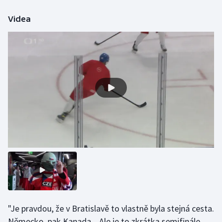
Videa
Gymnastika
Házená
Jezdectví
Judo
Krasobruslení
Lezení
Lyže a snowboard
Moderní pětiboj
"Je pravdou, že v Bratislavě to vlastně byla stejná cesta.
Motorsport
Německo, pak Kanada... Ale je to zkrátka semifinále