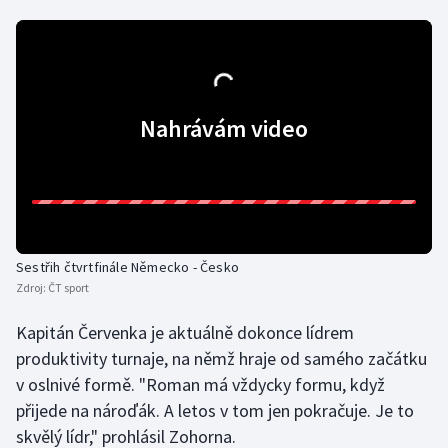
Nahrávám video
Sestřih čtvrtfinále Německo - Česko
Zdroj:
ČT sport
Kapitán Červenka je aktuálně dokonce lídrem
produktivity turnaje, na němž hraje od samého začátku
v oslnivé formě. "Roman má vždycky formu, když
přijede na nároďák. A letos v tom jen pokračuje. Je to
skvělý lídr," prohlásil Zohorna.