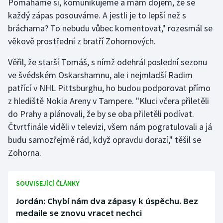
Pomáháme si, komunikujeme a mám dojem, že se
každý zápas posouváme. A jestli je to lepší než s
bráchama? To nebudu vůbec komentovat," rozesmál se
věkově prostřední z bratří Zohornových.
Věřil, že starší Tomáš, s nímž odehrál poslední sezonu
ve švédském Oskarshamnu, ale i nejmladší Radim
patřící v NHL Pittsburghu, ho budou podporovat přímo
z hlediště Nokia Areny v Tampere. "Kluci včera přiletěli
do Prahy a plánovali, že by se oba přiletěli podívat.
Čtvrtfinále viděli v televizi, všem nám pogratulovali a já
budu samozřejmě rád, když opravdu dorazí," těšil se
Zohorna.
SOUVISEJÍCÍ ČLÁNKY
Jordán: Chybí nám dva zápasy k úspěchu. Bez
medaile se znovu vracet nechci