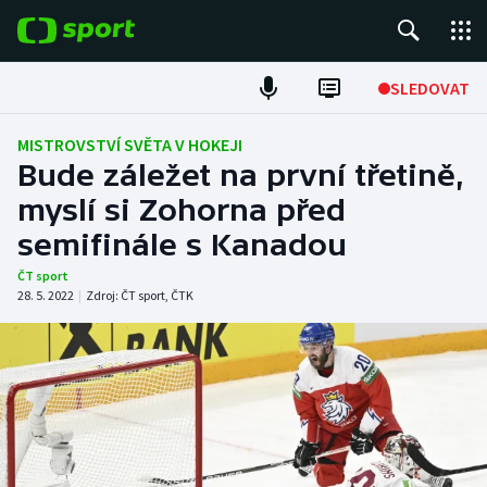
POPULÁRNÍ
SLEDOVAT
Fotbal
MISTROVSTVÍ SVĚTA V HOKEJI
Bude záležet na první třetině,
Hokej
myslí si Zohorna před
semifinále s Kanadou
Tenis
ČT sport
Atletika
28. 5. 2022
|
Zdroj:
ČT sport
,
ČTK
Cyklistika
DALŠÍ SPORTY
Americký fotbal
NEPŘEHLÉDNĚTE