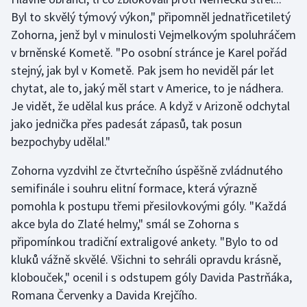
Stolní tenis
Byl to skvělý týmový výkon," připomněl jednatřicetiletý
Zohorna, jenž byl v minulosti Vejmelkovým spoluhráčem
Triatlon
v brněnské Kometě. "Po osobní stránce je Karel pořád
stejný, jak byl v Kometě. Pak jsem ho neviděl pár let
Veslování
chytat, ale to, jaký měl start v Americe, to je nádhera.
Je vidět, že udělal kus práce. A když v Arizoně odchytal
Vodní slalom
jako jednička přes padesát zápasů, tak posun
bezpochyby udělal."
Volejbal
Zohorna vyzdvihl ze čtvrtečního úspěšně zvládnutého
Ostatní
semifinále i souhru elitní formace, která výrazně
pomohla k postupu třemi přesilovkovými góly. "Každá
akce byla do Zlaté helmy," smál se Zohorna s
připomínkou tradiční extraligové ankety. "Bylo to od
kluků vážně skvělé. Všichni to sehráli opravdu krásně,
klobouček," ocenil i s odstupem góly Davida Pastrňáka,
Romana Červenky a Davida Krejčího.