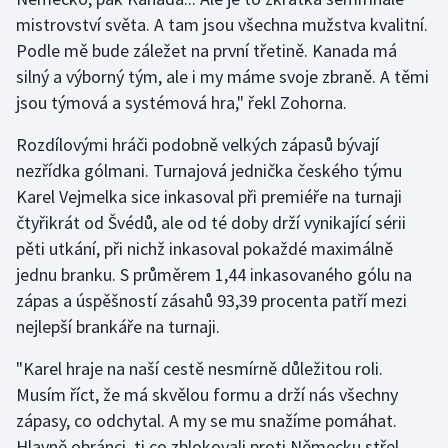
mistrovství světa. A tam jsou všechna mužstva kvalitní.
Olympijské hry
Podle mě bude záležet na první třetině. Kanada má
silný a výborný tým, ale i my máme svoje zbraně. A těmi
Parasport
jsou týmová a systémová hra," řekl Zohorna.
Plavání
Rozdílovými hráči podobně velkých zápasů bývají
nezřídka gólmani. Turnajová jednička českého týmu
Plážový volejbal
Karel Vejmelka sice inkasoval při premiéře na turnaji
čtyřikrát od Švédů, ale od té doby drží vynikající sérii
Ragby
pěti utkání, při nichž inkasoval pokaždé maximálně
Rychlobruslení
jednu branku. S průměrem 1,44 inkasovaného gólu na
zápas a úspěšností zásahů 93,39 procenta patří mezi
Rychlostní kanoistika
nejlepší brankáře na turnaji.
Short track
"Karel hraje na naší cestě nesmírně důležitou roli.
Musím říct, že má skvělou formu a drží nás všechny
Sportovní střelba
zápasy, co odchytal. A my se mu snažíme pomáhat.
Hlavně obránci, ti co zblokovali proti Německu střel...