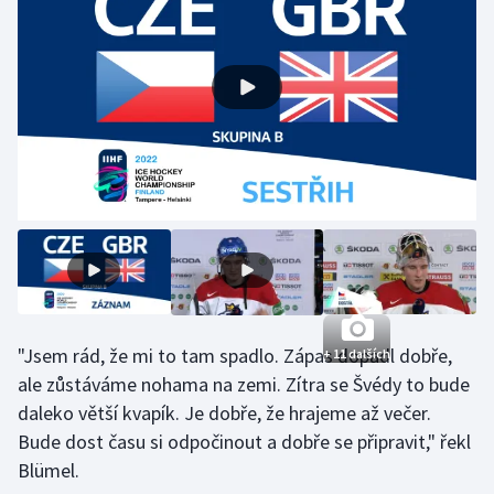
Gymnastika
Házená
Jezdectví
Judo
Krasobruslení
Lezení
"Jsem rád, že mi to tam spadlo. Zápas dopadl dobře,
+ 11 dalších
Lyže a snowboard
ale zůstáváme nohama na zemi. Zítra se Švédy to bude
daleko větší kvapík. Je dobře, že hrajeme až večer.
Moderní pětiboj
Bude dost času si odpočinout a dobře se připravit," řekl
Blümel.
Motorsport