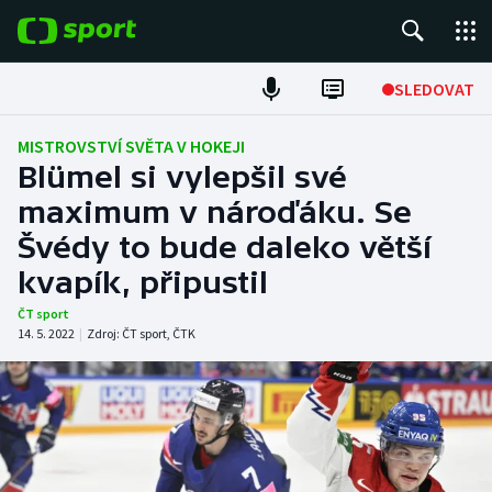
POPULÁRNÍ
SLEDOVAT
Fotbal
MISTROVSTVÍ SVĚTA V HOKEJI
Blümel si vylepšil své
Hokej
maximum v nároďáku. Se
Švédy to bude daleko větší
Tenis
kvapík, připustil
Atletika
ČT sport
14. 5. 2022
|
Zdroj:
ČT sport
,
ČTK
Cyklistika
DALŠÍ SPORTY
Americký fotbal
NEPŘEHLÉDNĚTE