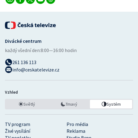
Divácké centrum
každý všední den:
8:00—16:00 hodin
261 136 113
info@ceskatelevize.cz
Vzhled
Světlý
Tmavý
Systém
TV program
Pro média
Živé vysílání
Reklama
TV poplatky
Studio Brno