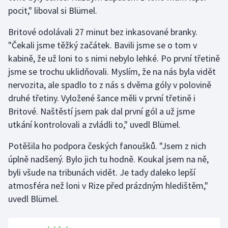
Stolní tenis
pocit," liboval si Blümel.
Britové odolávali 27 minut bez inkasované branky.
Triatlon
"Čekali jsme těžký začátek. Bavili jsme se o tom v
Veslování
kabině, že už loni to s nimi nebylo lehké. Po první třetině
jsme se trochu uklidňovali. Myslím, že na nás byla vidět
Vodní slalom
nervozita, ale spadlo to z nás s dvěma góly v polovině
druhé třetiny. Vyložené šance měli v první třetině i
Volejbal
Britové. Naštěstí jsem pak dal první gól a už jsme
utkání kontrolovali a zvládli to," uvedl Blümel.
Ostatní
Potěšila ho podpora českých fanoušků. "Jsem z nich
úplně nadšený. Bylo jich tu hodně. Koukal jsem na ně,
byli všude na tribunách vidět. Je tady daleko lepší
atmosféra než loni v Rize před prázdným hledištěm,"
uvedl Blümel.