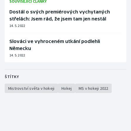
SOUVISEJÍCÍ ČLÁNKY
Dostál o svých premiérových vychytaných
střelách: Jsem rád, že jsem tam jen nestál
14. 5. 2022
Slováci ve vyhroceném utkání podlehli
Německu
14. 5. 2022
ŠTÍTKY
Mistrovství světa v hokeji
Hokej
MS v hokeji 2022