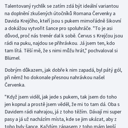
Talentovaný rychlík se zatím zdá být ideální variantou
Olympijské hry
na doplnění zkušených útočníků Romana Červenky a
Davida Krejčího, kteří jsou s pukem mimořádně šikovní
Parasport
a dokážou vytvořit šance pro spoluhráče. "To je asi
důvod, proč nás trenér dal k sobě. Červus s Krejčou jsou
Plavání
rádi na puku, najdou se přihrávkou. Já jsem ten, kdo
Plážový volejbal
tam lítá. Těší mě, že s nimi můžu hrát," pochvaloval si
Blümel.
Ragby
Dobrým důkazem, jak dobře k nim zapadá, byl pátý gól,
při němž ho dokonale přesnou nahrávkou našel
Rychlobruslení
Červenka.
Rychlostní kanoistika
"Když jsem viděl, jak jede s pukem, tak jsem do toho
jen kopnul a prostě jsem věděl, že mi to tam dá. Oba s
Short track
Davidem rádi nahrajou, já z toho těžím. Dávají mi super
Sportovní střelba
pasy a já už nacházím místa, kde se jim ukázat, aby z
toho byly šance. Každým zápasem z toho mám lepší