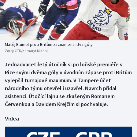
Baseball a softbal
Soutěže
Basketbal
Historické návraty
Biatlon
Aplikace ČT sport
Matěj Blümel proti Britům zaznamenal dva góly
Boby a skeleton
AZ kvíz
Zdroj:
ČTK/Kamaryt Michal
Box
Jednadvacetiletý útočník si po loňské premiéře v
Rize svými dvěma góly v úvodním zápase proti Britům
Curling
vylepšil turnajové maximum. V Tampere účet
národního týmu otevřel i uzavřel. Navrch přidal
Dostihy
asistenci. Útočící lajnu se zkušeným Romanem
Červenkou a Davidem Krejčím si pochvaluje.
Florbal
Videa
Futsal
Golf