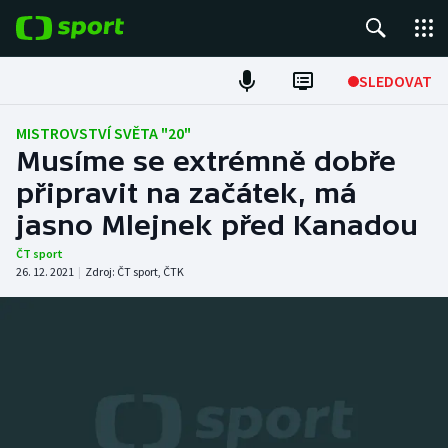
POPULÁRNÍ
SLEDOVAT
Fotbal
MISTROVSTVÍ SVĚTA "20"
Musíme se extrémně dobře
Hokej
připravit na začátek, má
jasno Mlejnek před Kanadou
Tenis
ČT sport
Atletika
26. 12. 2021
|
Zdroj:
ČT sport
,
ČTK
Cyklistika
DALŠÍ SPORTY
Americký fotbal
NEPŘEHLÉDNĚTE