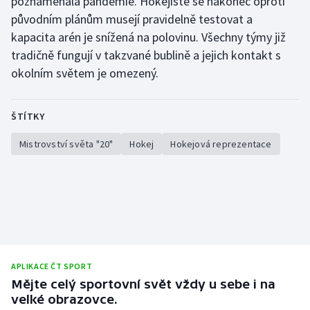
poznamenala pandemie. Hokejisté se nakonec oproti
původním plánům musejí pravidelně testovat a
kapacita arén je snížená na polovinu. Všechny týmy již
tradičně fungují v takzvané bublině a jejich kontakt s
okolním světem je omezený.
ŠTÍTKY
Mistrovství světa "20"
Hokej
Hokejová reprezentace
APLIKACE ČT SPORT
Mějte celý sportovní svět vždy u sebe i na
velké obrazovce.