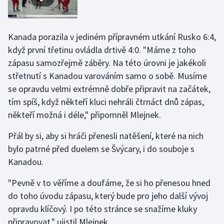
Olympijské hry
Kanada porazila v jediném přípravném utkání Rusko 6:4,
Parasport
když první třetinu ovládla drtivě 4:0. "Máme z toho
zápasu samozřejmě záběry. Na této úrovni je jakékoli
Plavání
střetnutí s Kanadou varováním samo o sobě. Musíme
Plážový volejbal
se opravdu velmi extrémně dobře připravit na začátek,
tím spíš, když někteří kluci nehráli čtrnáct dnů zápas,
Ragby
někteří možná i déle," připomněl Mlejnek.
Rychlobruslení
Přál by si, aby si hráči přenesli natěšení, které na nich
bylo patrné před duelem se Švýcary, i do souboje s
Rychlostní kanoistika
Kanadou.
"Pevně v to věříme a doufáme, že si ho přenesou hned
Short track
do toho úvodu zápasu, který bude pro jeho další vývoj
Sportovní střelba
opravdu klíčový. I po této stránce se snažíme kluky
připravovat," ujistil Mlejnek.