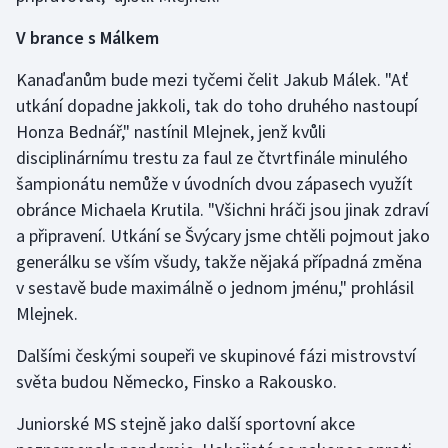
Stolní tenis
V brance s Málkem
Triatlon
Kanaďanům bude mezi tyčemi čelit Jakub Málek. "Ať
utkání dopadne jakkoli, tak do toho druhého nastoupí
Veslování
Honza Bednář," nastínil Mlejnek, jenž kvůli
disciplinárnímu trestu za faul ze čtvrtfinále minulého
Vodní slalom
šampionátu nemůže v úvodních dvou zápasech využít
Volejbal
obránce Michaela Krutila. "Všichni hráči jsou jinak zdraví
a připravení. Utkání se Švýcary jsme chtěli pojmout jako
Ostatní
generálku se vším všudy, takže nějaká případná změna
v sestavě bude maximálně o jednom jménu," prohlásil
Mlejnek.
Dalšími českými soupeři ve skupinové fázi mistrovství
světa budou Německo, Finsko a Rakousko.
Juniorské MS stejně jako další sportovní akce