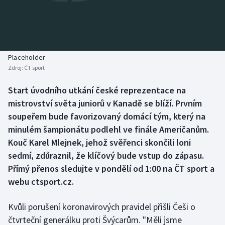
Baseball a softbal
Soutěže
Basketbal
Historické návraty
Biatlon
Aplikace ČT sport
Placeholder
Zdroj:
ČT sport
Boby a skeleton
AZ kvíz
Start úvodního utkání české reprezentace na
mistrovství světa juniorů v Kanadě se blíží. Prvním
Box
soupeřem bude favorizovaný domácí tým, který na
Curling
minulém šampionátu podlehl ve finále Američanům.
Kouč Karel Mlejnek, jehož svěřenci skončili loni
Dostihy
sedmí, zdůraznil, že klíčový bude vstup do zápasu.
Přímý přenos sledujte v pondělí od 1:00 na ČT sport a
Florbal
webu ctsport.cz.
Futsal
Kvůli porušení koronavirových pravidel přišli Češi o
čtvrteční generálku proti Švýcarům. "Měli jsme
Golf