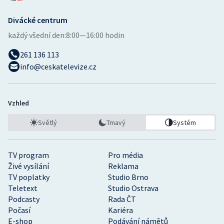
Divácké centrum
každý všední den:
8:00—16:00 hodin
261 136 113
info@ceskatelevize.cz
Vzhled
Světlý
Tmavý
Systém
TV program
Pro média
Živé vysílání
Reklama
TV poplatky
Studio Brno
Teletext
Studio Ostrava
Podcasty
Rada ČT
Počasí
Kariéra
E-shop
Podávání námětů