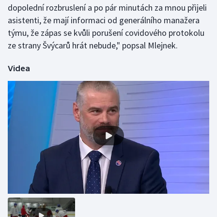
dopolední rozbruslení a po pár minutách za mnou přijeli
asistenti, že mají informaci od generálního manažera
Gymnastika
týmu, že zápas se kvůli porušení covidového protokolu
ze strany Švýcarů hrát nebude," popsal Mlejnek.
Házená
Videa
Jezdectví
Judo
Krasobruslení
Lezení
Lyže a snowboard
Moderní pětiboj
Motorsport