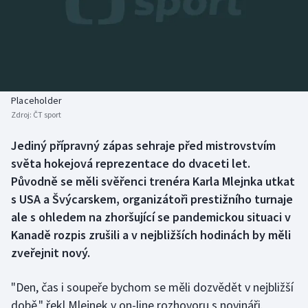
Baseball a softbal
Soutěže
Basketbal
Historické návraty
Biatlon
Aplikace ČT sport
Placeholder
Boby a skeleton
AZ kvíz
Zdroj:
ČT sport
Box
Jediný přípravný zápas sehraje před mistrovstvím
světa hokejová reprezentace do dvaceti let.
Curling
Původně se měli svěřenci trenéra Karla Mlejnka utkat
s USA a Švýcarskem, organizátoři prestižního turnaje
Dostihy
ale s ohledem na zhoršující se pandemickou situaci v
Kanadě rozpis zrušili a v nejbližších hodinách by měli
Florbal
zveřejnit nový.
Futsal
"Den, čas i soupeře bychom se měli dozvědět v nejbližší
době," řekl Mlejnek v on-line rozhovoru s novináři.
Golf