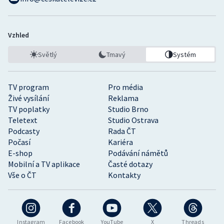
Vzhled
Světlý
Tmavý
Systém
TV program
Pro média
Živé vysílání
Reklama
TV poplatky
Studio Brno
Teletext
Studio Ostrava
Podcasty
Rada ČT
Počasí
Kariéra
E-shop
Podávání námětů
Mobilní a TV aplikace
Časté dotazy
Vše o ČT
Kontakty
Instagram
Facebook
YouTube
X
Threads