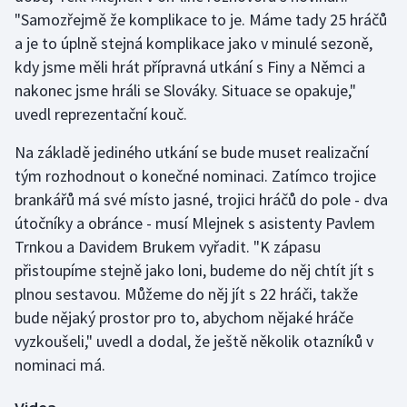
"Samozřejmě že komplikace to je. Máme tady 25 hráčů
a je to úplně stejná komplikace jako v minulé sezoně,
Gymnastika
kdy jsme měli hrát přípravná utkání s Finy a Němci a
Házená
nakonec jsme hráli se Slováky. Situace se opakuje,"
uvedl reprezentační kouč.
Jezdectví
Na základě jediného utkání se bude muset realizační
Judo
tým rozhodnout o konečné nominaci. Zatímco trojice
brankářů má své místo jasné, trojici hráčů do pole - dva
Krasobruslení
útočníky a obránce - musí Mlejnek s asistenty Pavlem
Trnkou a Davidem Brukem vyřadit. "K zápasu
Lezení
přistoupíme stejně jako loni, budeme do něj chtít jít s
plnou sestavou. Můžeme do něj jít s 22 hráči, takže
Lyže a snowboard
bude nějaký prostor pro to, abychom nějaké hráče
vyzkoušeli," uvedl a dodal, že ještě několik otazníků v
Moderní pětiboj
nominaci má.
Motorsport