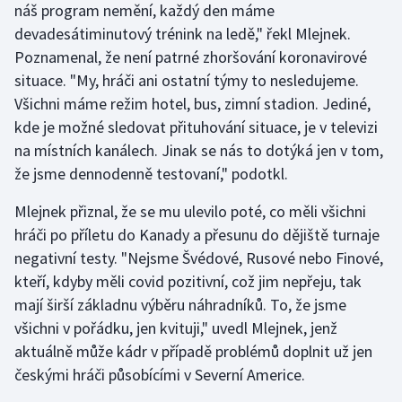
náš program nemění, každý den máme
Stolní tenis
devadesátiminutový trénink na ledě," řekl Mlejnek.
Triatlon
Poznamenal, že není patrné zhoršování koronavirové
situace. "My, hráči ani ostatní týmy to nesledujeme.
Veslování
Všichni máme režim hotel, bus, zimní stadion. Jediné,
kde je možné sledovat přituhování situace, je v televizi
Vodní slalom
na místních kanálech. Jinak se nás to dotýká jen v tom,
že jsme dennodenně testovaní," podotkl.
Volejbal
Mlejnek přiznal, že se mu ulevilo poté, co měli všichni
Ostatní
hráči po příletu do Kanady a přesunu do dějiště turnaje
negativní testy. "Nejsme Švédové, Rusové nebo Finové,
kteří, kdyby měli covid pozitivní, což jim nepřeju, tak
mají širší základnu výběru náhradníků. To, že jsme
všichni v pořádku, jen kvituji," uvedl Mlejnek, jenž
aktuálně může kádr v případě problémů doplnit už jen
českými hráči působícími v Severní Americe.