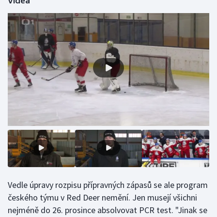
Videa
Olympijské hry
Parasport
Plavání
Plážový volejbal
Ragby
Rychlobruslení
Rychlostní kanoistika
Short track
Vedle úpravy rozpisu přípravných zápasů se ale program
českého týmu v Red Deer nemění. Jen musejí všichni
Sportovní střelba
nejméně do 26. prosince absolvovat PCR test. "Jinak se