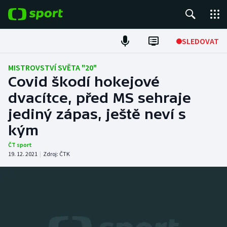
POPULÁRNÍ
SLEDOVAT
Fotbal
MISTROVSTVÍ SVĚTA "20"
Covid škodí hokejové
Hokej
dvacítce, před MS sehraje
jediný zápas, ještě neví s
Tenis
kým
Atletika
ČT sport
19. 12. 2021
|
Zdroj:
ČTK
Cyklistika
DALŠÍ SPORTY
Americký fotbal
NEPŘEHLÉDNĚTE