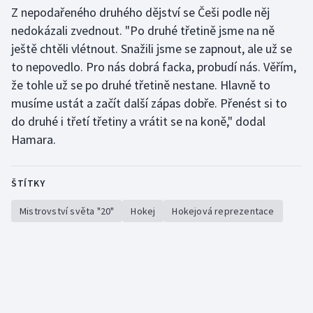
Z nepodařeného druhého dějství se Češi podle něj
nedokázali zvednout. "Po druhé třetině jsme na ně
ještě chtěli vlétnout. Snažili jsme se zapnout, ale už se
to nepovedlo. Pro nás dobrá facka, probudí nás. Věřím,
že tohle už se po druhé třetině nestane. Hlavně to
musíme ustát a začít další zápas dobře. Přenést si to
do druhé i třetí třetiny a vrátit se na koně," dodal
Hamara.
ŠTÍTKY
Mistrovství světa "20"
Hokej
Hokejová reprezentace