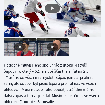
Olympijské hry
Parasport
Plavání
Plážový volejbal
Ragby
Rychlobruslení
Podobně mluvil i jeho spoluhráč z útoku Matyáš
Šapovaliv, který v 52. minutě šťastně snížil na 2:5.
Rychlostní kanoistika
"Musíme se všichni zamyslet. Zápas jsme si prohráli
sami, ale soupeř byl jasně lepší a přehrál nás ve všech
Short track
ohledech. Musíme se z toho poučit, další den máme
další zápas a turnaj jde dál. Musíme ale přidat ve všech
Sportovní střelba
ohledech," podotkl Šapovaliv.