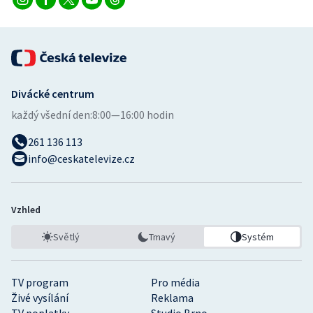
Divácké centrum
každý všední den:
8:00—16:00 hodin
261 136 113
info@ceskatelevize.cz
Vzhled
Světlý
Tmavý
Systém
TV program
Pro média
Živé vysílání
Reklama
TV poplatky
Studio Brno