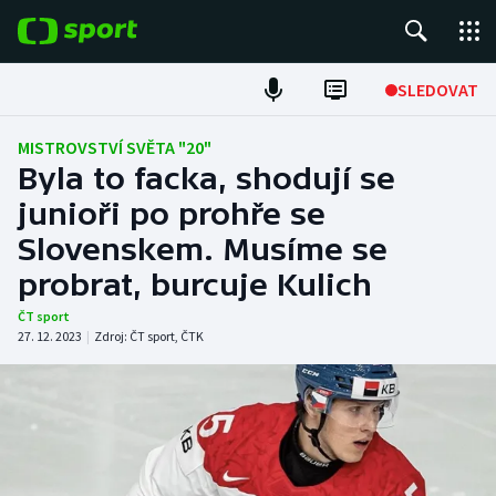
POPULÁRNÍ
SLEDOVAT
Fotbal
MISTROVSTVÍ SVĚTA "20"
Byla to facka, shodují se
Hokej
junioři po prohře se
Slovenskem. Musíme se
Tenis
probrat, burcuje Kulich
Atletika
ČT sport
27. 12. 2023
|
Zdroj:
ČT sport
,
ČTK
Cyklistika
DALŠÍ SPORTY
Americký fotbal
NEPŘEHLÉDNĚTE