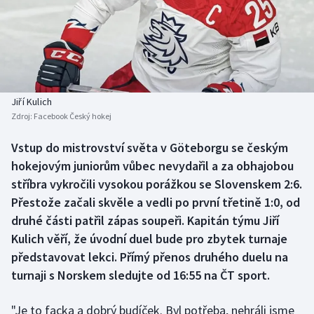
Baseball a softbal
Soutěže
Basketbal
Historické návraty
Biatlon
Aplikace ČT sport
Jiří Kulich
Boby a skeleton
AZ kvíz
Zdroj:
Facebook Český hokej
Box
Vstup do mistrovství světa v Göteborgu se českým
hokejovým juniorům vůbec nevydařil a za obhajobou
Curling
stříbra vykročili vysokou porážkou se Slovenskem 2:6.
Přestože začali skvěle a vedli po první třetině 1:0, od
Dostihy
druhé části patřil zápas soupeři. Kapitán týmu Jiří
Kulich věří, že úvodní duel bude pro zbytek turnaje
Florbal
představovat lekci. Přímý přenos druhého duelu na
turnaji s Norskem sledujte od 16:55 na ČT sport.
Futsal
"Je to facka a dobrý budíček. Byl potřeba, nehráli jsme
Golf