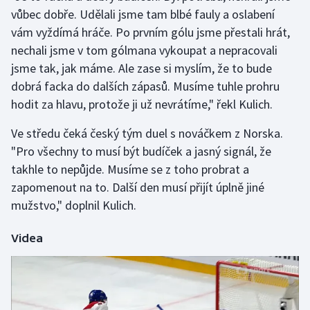
vůbec dobře. Udělali jsme tam blbé fauly a oslabení
vám vyždímá hráče. Po prvním gólu jsme přestali hrát,
Gymnastika
nechali jsme v tom gólmana vykoupat a nepracovali
Házená
jsme tak, jak máme. Ale zase si myslím, že to bude
dobrá facka do dalších zápasů. Musíme tuhle prohru
Jezdectví
hodit za hlavu, protože ji už nevrátíme," řekl Kulich.
Judo
Ve středu čeká český tým duel s nováčkem z Norska.
"Pro všechny to musí být budíček a jasný signál, že
Krasobruslení
takhle to nepůjde. Musíme se z toho probrat a
zapomenout na to. Další den musí přijít úplně jiné
Lezení
mužstvo," doplnil Kulich.
Lyže a snowboard
Videa
Moderní pětiboj
Motorsport