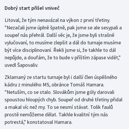
Stolní tenis
Dobrý start přišel vniveč
Triatlon
Litoval, že tým nenavázal na výkon z první třetiny.
"Nezačali jsme úplně špatně, pak jsme se ale sesypali a
Veslování
soupeř nás přehrál. Další věc je, že jsme byli strašně
vylučovaní, to musíme zlepšit a dál do turnaje musíme
Vodní slalom
být více disciplinovaní. Řekli jsme si, že takhle to dál
nepůjde, a doufám, že to bude v příštím zápase vidět,"
Volejbal
uvedl Šapovaliv.
Ostatní
Zklamaný ze startu turnaje byl i další člen úspěšného
kádru z minulého MS, obránce Tomáš Hamara.
"Netuším, co se stalo. Slovákům jsme góly darovali
spoustou hloupých chyb. Soupeř od druhé třetiny přidal
a makal víc než my. To se nesmí stávat. Tolik faulů
prostě nemůžeme dělat. Takhle kvalitní tým nás
potrestá," konstatoval Hamara.