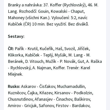
Branky a nahrávka: 37. Koffer (Rychlovský), 46. M.
Lang. Rozhodčí: Gouin, Kowalski - Chaput,
Mahoney (všichni Kan.). Vyloučení: 5:2, navíc
Kubíček (ČR) 10 min. Bez využití. Bez diváků.
Sestavy:
ČR:
Pařík - Krutil, Kučeřík, Haš, Svozil, Jiříček,
Klikorka, Kubíček - Teplý, Myšák, M. Lang - M.
Beránek, D. Vitouch, Mužík - P. Novák, Gut, A. Raška
- Rychlovský, A. Najman, Koffer. Trenér: Karel
Mlejnek.
Rusko:
Askarov - Čisťakov, Muchamadullin,
Kuzněcov, Čajka, Kňazev, Kirsanov - Podkolzin,
Chusnutdinov, Afanasjev - Činachov, Baškirov,
Amirov - Gricjuk, Safonov, Firstov - Bardakov,