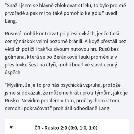
"Snažil jsem se hlavně zblokovat střelu, to bylo pro mě
prvořadé a pak mi to také pomohlo ke gólu," uvedl
Lang.
Rusové mohli kontrovat při přesilovkách, jenže Češi
cenný náskok velmi pozorně bránili. A když přestáli bez
větších potíží i takřka dvouminutovou hru Rusů bez
gólmana, která se po Beránkově faulu proměnila v
přesilovku šest na čtyři, mohli bouřlivě slavit cenný
úspěch.
"Myslím, že je to pro nás psychická vzpruha, protože
jsme si dokázali, že můžeme hrát i proti týmům, jako je
Rusko. Nevidím problém v tom, proč bychom v tom
nemohli pokračovat," prohlásil odhodlaně Lang.
ČR - Rusko 2:0 (0:0, 1:0, 1:0)