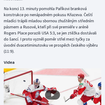
Olympijské hry
Na konci 13. minuty pomohla Paříkovi branková
konstrukce po nenápadném pokusu Kňazeva. Čeští
Parasport
mladíci trápili mladou sbornou zhuštěným středním
pásmem a Rusové, kteří při své premiéře v aréně
Plavání
Rogers Place porazili USA 5:3, se jen ztěžka dostávali
do šancí. I proto vyzněl poměr střel mezi tyčky za
Plážový volejbal
úvodní dvacetiminutovku ve prospěch českého výběru
(11:9).
Ragby
Videa
Rychlobruslení
Rychlostní kanoistika
Short track
Sportovní střelba