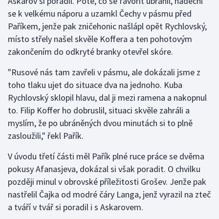
Askarov si poradil. Poté, co se favorit ubránil, nadechl
se k velkému náporu a uzamkl Čechy v pásmu před
Paříkem, jenže pak zničehonic našlápl opět Rychlovský,
místo střely našel skvěle Koffera a ten pohotovým
zakončením do odkryté branky otevřel skóre.
"Rusové nás tam zavřeli v pásmu, ale dokázali jsme z
toho tlaku ujet do situace dva na jednoho. Kuba
Rychlovský sklopil hlavu, dal ji mezi ramena a nakopnul
to. Filip Koffer ho dobruslil, situaci skvěle zahráli a
myslím, že po ubráněných dvou minutách si to plně
zasloužili," řekl Pařík.
V úvodu třetí části měl Pařík plné ruce práce se dvěma
pokusy Afanasjeva, dokázal si však poradit. O chvilku
později minul v obrovské příležitosti Grošev. Jenže pak
nastřelil Čajka od modré čáry Langa, jenž vyrazil na zteč
a tváří v tvář si poradil i s Askarovem.