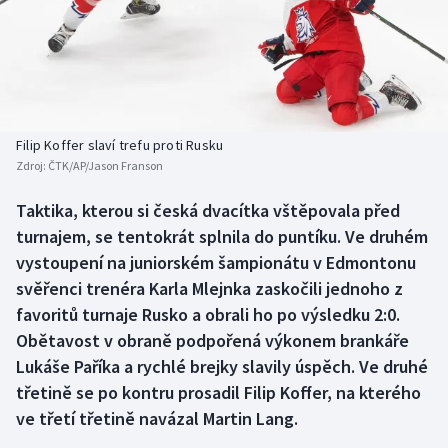
Baseball a softbal
Soutěže
Basketbal
Historické návraty
Biatlon
Aplikace ČT sport
Filip Koffer slaví trefu proti Rusku
Boby a skeleton
AZ kvíz
Zdroj:
ČTK/AP/Jason Franson
Box
Taktika, kterou si česká dvacítka vštěpovala před
turnajem, se tentokrát splnila do puntíku. Ve druhém
Curling
vystoupení na juniorském šampionátu v Edmontonu
svěřenci trenéra Karla Mlejnka zaskočili jednoho z
Dostihy
favoritů turnaje Rusko a obrali ho po výsledku 2:0.
Obětavost v obraně podpořená výkonem brankáře
Florbal
Lukáše Paříka a rychlé brejky slavily úspěch. Ve druhé
třetině se po kontru prosadil Filip Koffer, na kterého
Futsal
ve třetí třetině navázal Martin Lang.
Golf