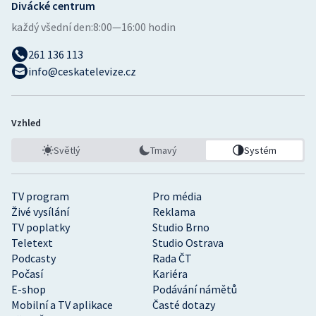
Divácké centrum
každý všední den:
8:00—16:00 hodin
261 136 113
info@ceskatelevize.cz
Vzhled
Světlý
Tmavý
Systém
TV program
Pro média
Živé vysílání
Reklama
TV poplatky
Studio Brno
Teletext
Studio Ostrava
Podcasty
Rada ČT
Počasí
Kariéra
E-shop
Podávání námětů
Mobilní a TV aplikace
Časté dotazy