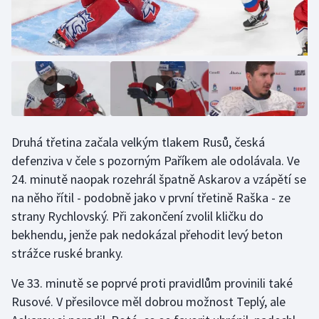
Stolní tenis
Triatlon
Veslování
Vodní slalom
Druhá třetina začala velkým tlakem Rusů, česká
Volejbal
defenziva v čele s pozorným Paříkem ale odolávala. Ve
24. minutě naopak rozehrál špatně Askarov a vzápětí se
Ostatní
na něho řítil - podobně jako v první třetině Raška - ze
strany Rychlovský. Při zakončení zvolil kličku do
bekhendu, jenže pak nedokázal přehodit levý beton
strážce ruské branky.
Ve 33. minutě se poprvé proti pravidlům provinili také
Rusové. V přesilovce měl dobrou možnost Teplý, ale