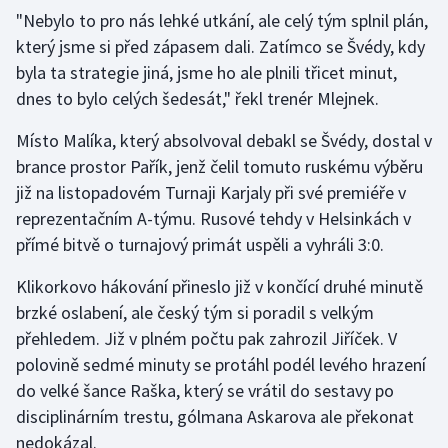
"Nebylo to pro nás lehké utkání, ale celý tým splnil plán,
který jsme si před zápasem dali. Zatímco se Švédy, kdy
Gymnastika
byla ta strategie jiná, jsme ho ale plnili třicet minut,
Házená
dnes to bylo celých šedesát," řekl trenér Mlejnek.
Místo Malíka, který absolvoval debakl se Švédy, dostal v
Jezdectví
brance prostor Pařík, jenž čelil tomuto ruskému výběru
Judo
již na listopadovém Turnaji Karjaly při své premiéře v
reprezentačním A-týmu. Rusové tehdy v Helsinkách v
Krasobruslení
přímé bitvě o turnajový primát uspěli a vyhráli 3:0.
Klikorkovo hákování přineslo již v končící druhé minutě
Lezení
brzké oslabení, ale český tým si poradil s velkým
Lyže a snowboard
přehledem. Již v plném počtu pak zahrozil Jiříček. V
polovině sedmé minuty se protáhl podél levého hrazení
Moderní pětiboj
do velké šance Raška, který se vrátil do sestavy po
disciplinárním trestu, gólmana Askarova ale překonat
Motorsport
nedokázal.