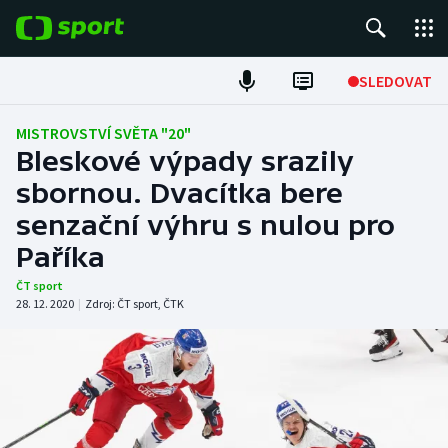
POPULÁRNÍ
SLEDOVAT
Fotbal
MISTROVSTVÍ SVĚTA "20"
Bleskové výpady srazily
Hokej
sbornou. Dvacítka bere
senzační výhru s nulou pro
Tenis
Paříka
Atletika
ČT sport
28. 12. 2020
|
Zdroj:
ČT sport
,
ČTK
Cyklistika
DALŠÍ SPORTY
Americký fotbal
NEPŘEHLÉDNĚTE