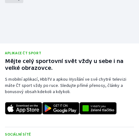
Stolní tenis
Triatlon
Veslování
Vodní slalom
APLIKACE ČT SPORT
Mějte celý sportovní svět vždy u sebe i na
Volejbal
velké obrazovce.
Ostatní
S mobilní aplikací, HbbTV a apkou iVysílání ve své chytré televizi
máte ČT sport vždy po ruce. Sledujte přímé přenosy, články a
bonusový obsah kdekoli a kdykoli.
SOCIÁLNÍ SÍTĚ