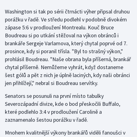
Washington si tak po sérii čtrnácti výher připsal druhou
Gymnastika
porážku v řadě. Ve středu podlehl v podobně divokém
zápase 5:6 v prodloužení Montrealu. Kouč Bruce
Házená
Boudreau si po utkání stěžoval na výkon obránců i
brankáře Sergeje Varlamova, který chytal poprvé od 7.
Jezdectví
prosince, kdy si poranil třísla. "Byl to strašný výkon,"
Judo
prohlásil Boudreau. "Naše obrana byla příšerná, brankář
chytal příšerně. Nemůžeme vyhrát, když dostaneme
Krasobruslení
šest gólů a pět z nich je úplně laciných, kdy naši obránci
jen přihlížejí," nebral si Boudreau servítky.
Lezení
Senators se posunuli na první místo tabulky
Lyže a snowboard
Severozápadní divize, kde o bod přeskočili Buffalo,
které podlehlo 3:4 v prodloužení Carolině a
Moderní pětiboj
zaznamenalo šestou porážku v řadě.
Motorsport
Mnohem kvalitnější výkony brankářů viděli fanoušci v