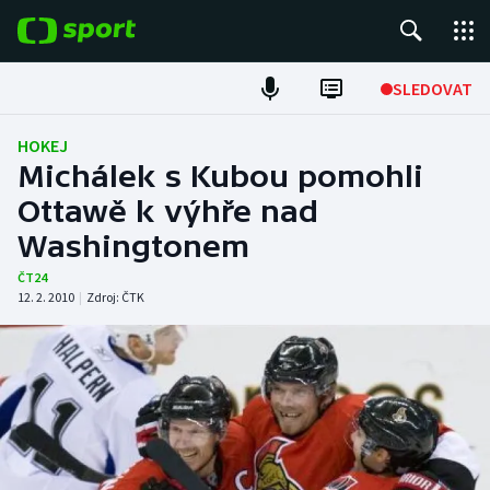
POPULÁRNÍ
SLEDOVAT
Fotbal
HOKEJ
Michálek s Kubou pomohli
Hokej
Ottawě k výhře nad
Washingtonem
Tenis
ČT24
Atletika
12. 2. 2010
|
Zdroj:
ČTK
Cyklistika
DALŠÍ SPORTY
Americký fotbal
NEPŘEHLÉDNĚTE