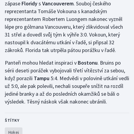
zápase
Floridy
s
Vancouverem
. Souboj českého
Olympijské hry
reprezentanta Tomáše Vokouna s kanadským
reprezentantem Robertem Luongem nakonec vyzněl
Parasport
lépe pro gólmana Vancouveru, který zlikvidoval všech
31 střel a dovedl svůj tým k výhře 3:0. Vokoun, který
Plavání
nastoupil k dvacátému utkání v řadě, si připsal 32
zákroků. Florida tak utrpěla pátou porážku v řadě.
Plážový volejbal
Panteři mohou hledat inspiraci v
Bostonu
. Bruins po
Ragby
sérii deseti porážek vybojovali třetí vítězství za sebou,
když porazili
Tampu
5:4. Medvědi v polovině utkání vedli
Rychlobruslení
už 5:0, ale pak polevili, nechali soupeře snížit na rozdíl
jediné branky a až do posledních okamžiků se báli o
Rychlostní kanoistika
výsledek. Těsný náskok však nakonec ubránili.
Short track
ŠTÍTKY
Sportovní střelba
Hokej