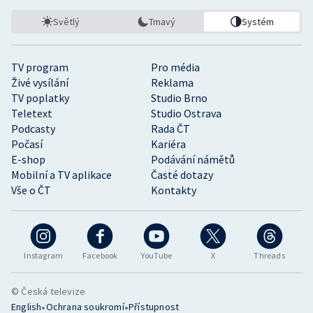
Světlý
Tmavý
Systém
TV program
Pro média
Živé vysílání
Reklama
TV poplatky
Studio Brno
Teletext
Studio Ostrava
Podcasty
Rada ČT
Počasí
Kariéra
E-shop
Podávání námětů
Mobilní a TV aplikace
Časté dotazy
Vše o ČT
Kontakty
Instagram
Facebook
YouTube
X
Threads
© Česká televize
•
•
English
Ochrana soukromí
Přístupnost