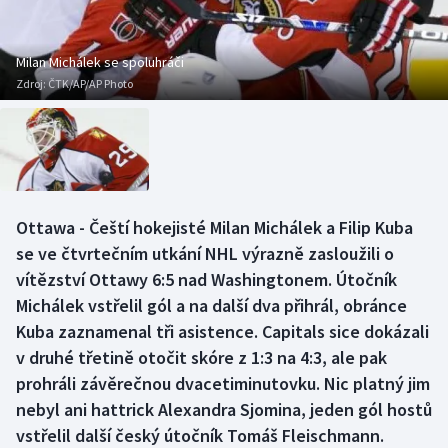
Baseball a softbal
Soutěže
Basketbal
Historické návraty
Milan Michálek se spoluhráči
Zdroj:
ČTK/AP/AP Photo
Biatlon
Aplikace ČT sport
Boby a skeleton
AZ kvíz
Box
Ottawa - Čeští hokejisté Milan Michálek a Filip Kuba
se ve čtvrtečním utkání NHL výrazně zasloužili o
Curling
vítězství Ottawy 6:5 nad Washingtonem. Útočník
Dostihy
Michálek vstřelil gól a na další dva přihrál, obránce
Kuba zaznamenal tři asistence. Capitals sice dokázali
Florbal
v druhé třetině otočit skóre z 1:3 na 4:3, ale pak
prohráli závěrečnou dvacetiminutovku. Nic platný jim
Futsal
nebyl ani hattrick Alexandra Sjomina, jeden gól hostů
vstřelil další český útočník Tomáš Fleischmann.
Golf