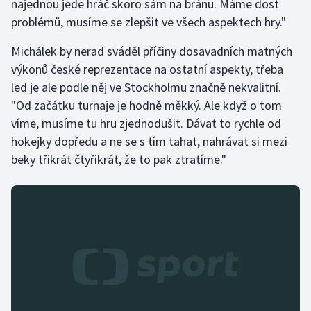
najednou jede hráč skoro sám na bránu. Máme dost
Stolní tenis
problémů, musíme se zlepšit ve všech aspektech hry."
Triatlon
Michálek by nerad sváděl příčiny dosavadních matných
výkonů české reprezentace na ostatní aspekty, třeba
Veslování
led je ale podle něj ve Stockholmu značně nekvalitní.
"Od začátku turnaje je hodně měkký. Ale když o tom
Vodní slalom
víme, musíme tu hru zjednodušit. Dávat to rychle od
hokejky dopředu a ne se s tím tahat, nahrávat si mezi
Volejbal
beky třikrát čtyřikrát, že to pak ztratíme."
Ostatní