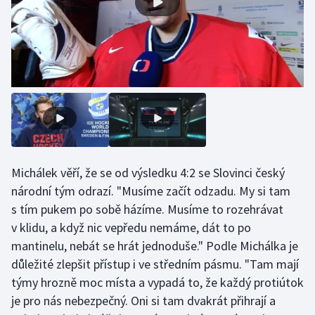
Olympijské hry
Parasport
Plavání
Plážový volejbal
Ragby
Michálek věří, že se od výsledku 4:2 se Slovinci český
národní tým odrazí. "Musíme začít odzadu. My si tam
Rychlobruslení
s tím pukem po sobě házíme. Musíme to rozehrávat
Rychlostní kanoistika
v klidu, a když nic vepředu nemáme, dát to po
mantinelu, nebát se hrát jednoduše." Podle Michálka je
Short track
důležité zlepšit přístup i ve středním pásmu. "Tam mají
týmy hrozně moc místa a vypadá to, že každý protiútok
Sportovní střelba
je pro nás nebezpečný. Oni si tam dvakrát přihrají a