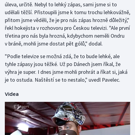
úleva, určitě. Nebyl to lehký zápas, sami jsme si to
udělali těžší. Přistoupili jsme k tomu trochu lehkovážně,
Gymnastika
přitom jsme věděli, že je pro nás zápas hrozně důležitý,"
řekl hokejista v rozhovoru pro Českou televizi. "Ale první
Házená
třetina pro nás byla hrozná, kdybychom neměli Ondru
Jezdectví
v bráně, mohli jsme dostat pět gólů," dodal.
"Podle televize se možná zdá, že to bude lehké, ale
Judo
tyhle zápasy jsou těžké. Už po Dánech jsem říkal, že
výhra je super. I dnes jsme mohli prohrát a říkat si, jaká
Krasobruslení
je to ostuda. Naštěstí se to nestalo," uvedl Pavelec.
Lezení
Videa
Lyže a snowboard
Moderní pětiboj
Motorsport