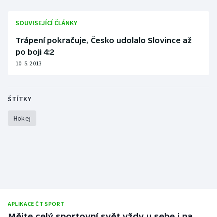
SOUVISEJÍCÍ ČLÁNKY
Trápení pokračuje, Česko udolalo Slovince až
po boji 4:2
10. 5. 2013
ŠTÍTKY
Hokej
APLIKACE ČT SPORT
Mějte celý sportovní svět vždy u sebe i na