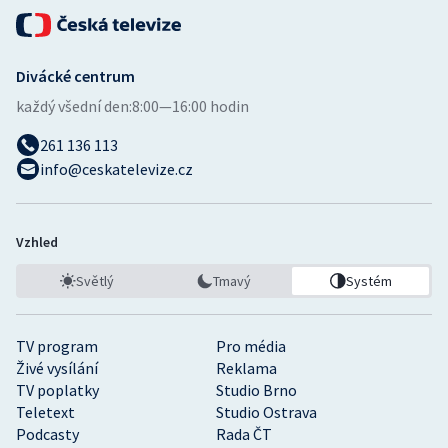
Divácké centrum
každý všední den:
8:00—16:00 hodin
261 136 113
info@ceskatelevize.cz
Vzhled
Světlý
Tmavý
Systém
TV program
Pro média
Živé vysílání
Reklama
TV poplatky
Studio Brno
Teletext
Studio Ostrava
Podcasty
Rada ČT