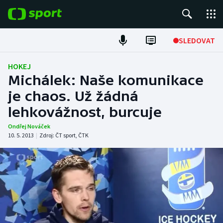
POPULÁRNÍ
SLEDOVAT
Fotbal
HOKEJ
Michálek: Naše komunikace
Hokej
je chaos. Už žádná
lehkovážnost, burcuje
Tenis
Ondřej Nováček
Atletika
10. 5. 2013
|
Zdroj:
ČT sport
,
ČTK
Cyklistika
DALŠÍ SPORTY
Americký fotbal
NEPŘEHLÉDNĚTE