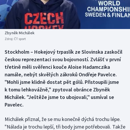
Baseball a softbal
Soutěže
Basketbal
Historické návraty
Biatlon
Aplikace ČT sport
Zbyněk Michálek
Zdroj:
ČT sport
Boby a skeleton
AZ kvíz
Stockholm – Hokejový trpaslík ze Slovinska zaskočil
českou reprezentaci svou bojovností. Zvlášť v první
Box
třetině měli svěřenci kouče Aloise Hadamczika
Curling
namále, nebýt skvělých zákroků Ondřeje Pavelce.
"Mohli jsme klidně dostat pět gólů. Přistoupili jsme
Dostihy
k tomu lehkovážně," zpytoval obránce Zbyněk
Michálek. "Ještěže jsme to ubojovali," usmíval se
Florbal
Pavelec.
Futsal
Michálek přiznal, že se mu konečně dýchá trochu lépe.
"Nálada je trochu lepší, tři body jsme potřebovali. Takže
Golf