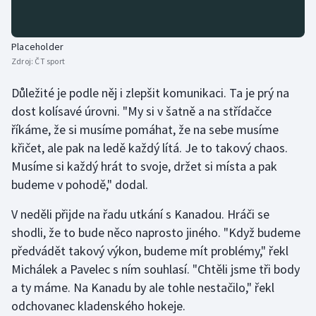
Placeholder
Zdroj:
ČT sport
Důležité je podle něj i zlepšit komunikaci. Ta je prý na
dost kolísavé úrovni. "My si v šatně a na střídačce
říkáme, že si musíme pomáhat, že na sebe musíme
křičet, ale pak na ledě každý lítá. Je to takový chaos.
Musíme si každý hrát to svoje, držet si místa a pak
budeme v pohodě," dodal.
V neděli přijde na řadu utkání s Kanadou. Hráči se
shodli, že to bude něco naprosto jiného. "Když budeme
předvádět takový výkon, budeme mít problémy," řekl
Michálek a Pavelec s ním souhlasí. "Chtěli jsme tři body
a ty máme. Na Kanadu by ale tohle nestačilo," řekl
odchovanec kladenského hokeje.