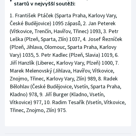
startů v nejvyšší soutěži:
Stolní tenis
1. František Ptáček (Sparta Praha, Karlovy Vary,
Triatlon
České Budějovice) 1095 zápasů, 2. Jan Peterek
(Vítkovice, Trenčín, Havířov, Třinec) 1093, 3. Petr
Veslování
Leška (Plzeň, Sparta, Zlín) 1037, 4. Josef Řezníček
(Plzeň, Jihlava, Olomouc, Sparta Praha, Karlovy
Vodní slalom
Vary) 1035, 5. Petr Kadlec (Plzeň, Slavia) 1019, 6.
Jiří Hanzlík (Liberec, Karlovy Vary, Plzeň) 1000, 7.
Volejbal
Marek Melenovský (Jihlava, Havířov, Vítkovice,
Ostatní
Znojmo, Třinec, Karlovy Vary, Zlín) 989, 8. Radek
Bělohlav (České Budějovice, Vsetín, Sparta Praha,
Kladno) 978, 9. Jiří Burger (Kladno, Vsetín,
Vítkovice) 977, 10. Radim Tesařík (Vsetín, Vítkovice,
Třinec, Znojmo, Zlín) 975.