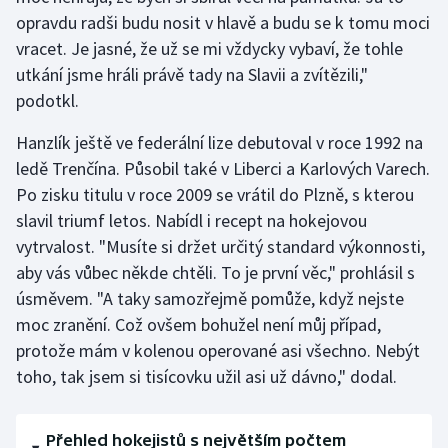
opravdu radši budu nosit v hlavě a budu se k tomu moci
Olympijské hry
vracet. Je jasné, že už se mi vždycky vybaví, že tohle
utkání jsme hráli právě tady na Slavii a zvítězili,"
Parasport
podotkl.
Plavání
Hanzlík ještě ve federální lize debutoval v roce 1992 na
ledě Trenčína. Působil také v Liberci a Karlových Varech.
Plážový volejbal
Po zisku titulu v roce 2009 se vrátil do Plzně, s kterou
slavil triumf letos. Nabídl i recept na hokejovou
Ragby
vytrvalost. "Musíte si držet určitý standard výkonnosti,
Rychlobruslení
aby vás vůbec někde chtěli. To je první věc," prohlásil s
úsměvem. "A taky samozřejmě pomůže, když nejste
Rychlostní kanoistika
moc zranění. Což ovšem bohužel není můj případ,
protože mám v kolenou operované asi všechno. Nebýt
Short track
toho, tak jsem si tisícovku užil asi už dávno," dodal.
Sportovní střelba
Přehled hokejistů s největším počtem