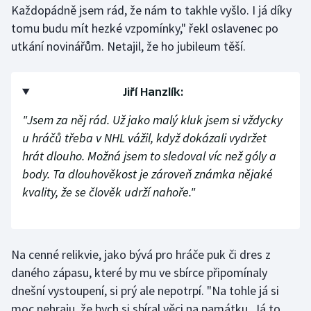
Každopádně jsem rád, že nám to takhle vyšlo. I já díky
tomu budu mít hezké vzpomínky," řekl oslavenec po
Gymnastika
utkání novinářům. Netajil, že ho jubileum těší.
Házená
Jiří Hanzlík:
Jezdectví
"Jsem za něj rád. Už jako malý kluk jsem si vždycky
Judo
u hráčů třeba v NHL vážil, když dokázali vydržet
hrát dlouho. Možná jsem to sledoval víc než góly a
Krasobruslení
body. Ta dlouhověkost je zároveň známka nějaké
kvality, že se člověk udrží nahoře."
Lezení
Lyže a snowboard
Na cenné relikvie, jako bývá pro hráče puk či dres z
Moderní pětiboj
daného zápasu, které by mu ve sbírce připomínaly
dnešní vystoupení, si prý ale nepotrpí. "Na tohle já si
Motorsport
moc nehraju, že bych si sbíral věci na památku. Já to