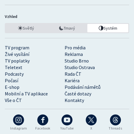
Vzhled
Světlý
Tmavý
Systém
TV program
Pro média
Živé vysílání
Reklama
TV poplatky
Studio Brno
Teletext
Studio Ostrava
Podcasty
Rada ČT
Počasí
Kariéra
E-shop
Podávání námětů
Mobilní a TV aplikace
Časté dotazy
Vše o ČT
Kontakty
Instagram
Facebook
YouTube
X
Threads