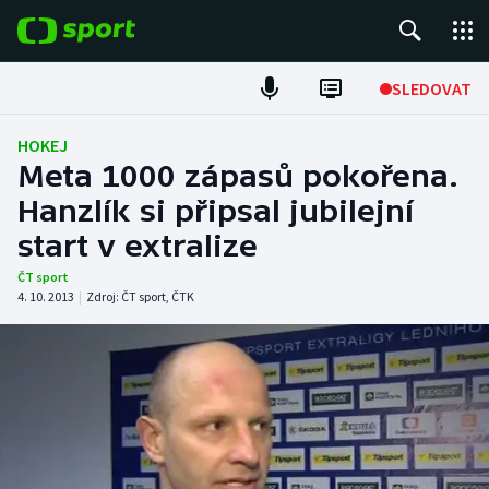
POPULÁRNÍ
SLEDOVAT
Fotbal
HOKEJ
Meta 1000 zápasů pokořena.
Hokej
Hanzlík si připsal jubilejní
start v extralize
Tenis
ČT sport
Atletika
4. 10. 2013
|
Zdroj:
ČT sport
,
ČTK
Cyklistika
DALŠÍ SPORTY
Americký fotbal
NEPŘEHLÉDNĚTE