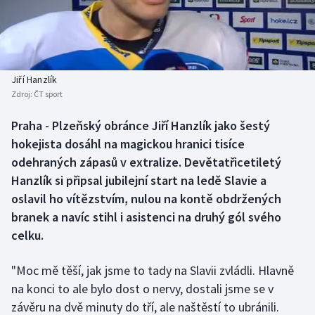
Baseball a softbal
Soutěže
Basketbal
Historické návraty
Biatlon
Aplikace ČT sport
Jiří Hanzlík
Zdroj:
ČT sport
Boby a skeleton
AZ kvíz
Praha - Plzeňský obránce Jiří Hanzlík jako šestý
hokejista dosáhl na magickou hranici tisíce
Box
odehraných zápasů v extralize. Devětatřicetiletý
Curling
Hanzlík si připsal jubilejní start na ledě Slavie a
oslavil ho vítězstvím, nulou na kontě obdržených
Dostihy
branek a navíc stihl i asistenci na druhý gól svého
celku.
Florbal
"Moc mě těší, jak jsme to tady na Slavii zvládli. Hlavně
Futsal
na konci to ale bylo dost o nervy, dostali jsme se v
závěru na dvě minuty do tří, ale naštěstí to ubránili.
Golf