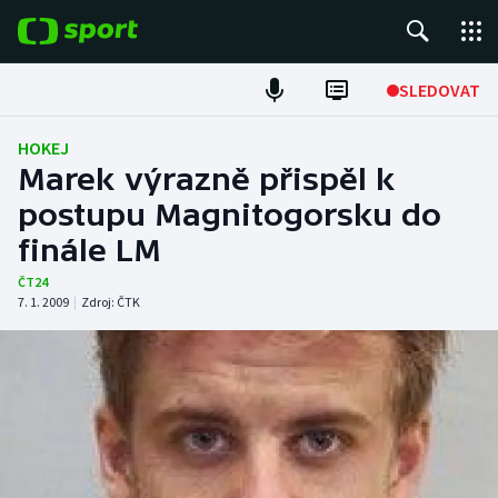
POPULÁRNÍ
SLEDOVAT
Fotbal
HOKEJ
Marek výrazně přispěl k
Hokej
postupu Magnitogorsku do
finále LM
Tenis
ČT24
Atletika
7. 1. 2009
|
Zdroj:
ČTK
Cyklistika
DALŠÍ SPORTY
Americký fotbal
NEPŘEHLÉDNĚTE