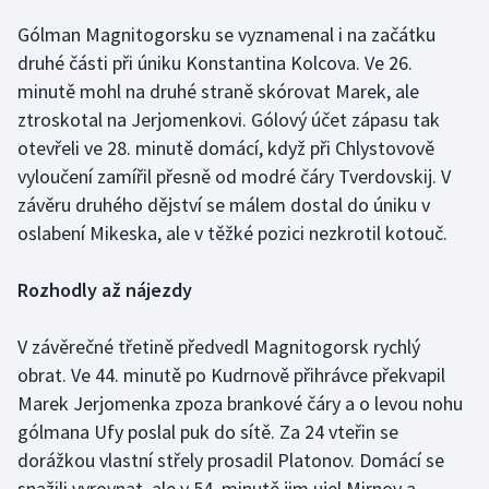
Gólman Magnitogorsku se vyznamenal i na začátku
Olympijské hry
druhé části při úniku Konstantina Kolcova. Ve 26.
Parasport
minutě mohl na druhé straně skórovat Marek, ale
ztroskotal na Jerjomenkovi. Gólový účet zápasu tak
Plavání
otevřeli ve 28. minutě domácí, když při Chlystovově
vyloučení zamířil přesně od modré čáry Tverdovskij. V
Plážový volejbal
závěru druhého dějství se málem dostal do úniku v
oslabení Mikeska, ale v těžké pozici nezkrotil kotouč.
Ragby
Rozhodly až nájezdy
Rychlobruslení
V závěrečné třetině předvedl Magnitogorsk rychlý
Rychlostní kanoistika
obrat. Ve 44. minutě po Kudrnově přihrávce překvapil
Short track
Marek Jerjomenka zpoza brankové čáry a o levou nohu
gólmana Ufy poslal puk do sítě. Za 24 vteřin se
Sportovní střelba
dorážkou vlastní střely prosadil Platonov. Domácí se
snažili vyrovnat, ale v 54. minutě jim ujel Mirnov a