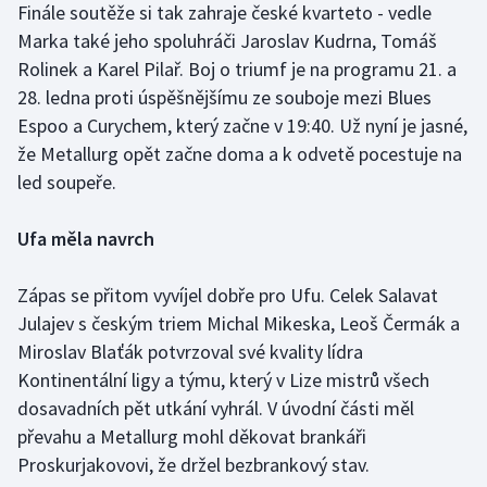
Finále soutěže si tak zahraje české kvarteto - vedle
Marka také jeho spoluhráči Jaroslav Kudrna, Tomáš
Gymnastika
Rolinek a Karel Pilař. Boj o triumf je na programu 21. a
28. ledna proti úspěšnějšímu ze souboje mezi Blues
Házená
Espoo a Curychem, který začne v 19:40. Už nyní je jasné,
že Metallurg opět začne doma a k odvetě pocestuje na
Jezdectví
led soupeře.
Judo
Ufa měla navrch
Krasobruslení
Zápas se přitom vyvíjel dobře pro Ufu. Celek Salavat
Lezení
Julajev s českým triem Michal Mikeska, Leoš Čermák a
Miroslav Blaťák potvrzoval své kvality lídra
Lyže a snowboard
Kontinentální ligy a týmu, který v Lize mistrů všech
dosavadních pět utkání vyhrál. V úvodní části měl
Moderní pětiboj
převahu a Metallurg mohl děkovat brankáři
Proskurjakovovi, že držel bezbrankový stav.
Motorsport