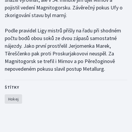
Stolní tenis
pojistil vedení Magnitogorsku. Závěrečný pokus Ufy o
zkorigování stavu byl marný.
Triatlon
Podle pravidel Ligy mistrů přišly na řadu při shodném
Veslování
počtu bodů obou soků ze dvou zápasů samostatné
nájezdy. Jako první prostřelil Jerjomenka Marek,
Vodní slalom
Těreščenko pak proti Proskurjakovovi neuspěl. Za
Magnitogorsk se trefil i Mirnov a po Pěrežoginově
Volejbal
nepovedeném pokusu slavil postup Metallurg.
Ostatní
ŠTÍTKY
Hokej