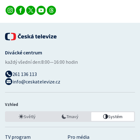
Divácké centrum
každý všední den:
8:00—16:00 hodin
261 136 113
info@ceskatelevize.cz
Vzhled
Světlý
Tmavý
Systém
TV program
Pro média