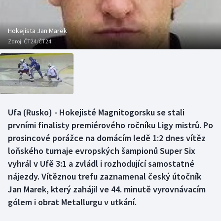
Baseball a softbal
Soutěže
Basketbal
Historické návraty
Hokejista Jan Marek
Zdroj:
ČT24/ČT24
Biatlon
Aplikace ČT sport
Boby a skeleton
AZ kvíz
Box
Ufa (Rusko) - Hokejisté Magnitogorsku se stali
prvními finalisty premiérového ročníku Ligy mistrů. Po
Curling
prosincové porážce na domácím ledě 1:2 dnes vítěz
Dostihy
loňského turnaje evropských šampionů Super Six
vyhrál v Ufě 3:1 a zvládl i rozhodující samostatné
Florbal
nájezdy. Vítěznou trefu zaznamenal český útočník
Jan Marek, který zahájil ve 44. minutě vyrovnávacím
Futsal
gólem i obrat Metallurgu v utkání.
Golf