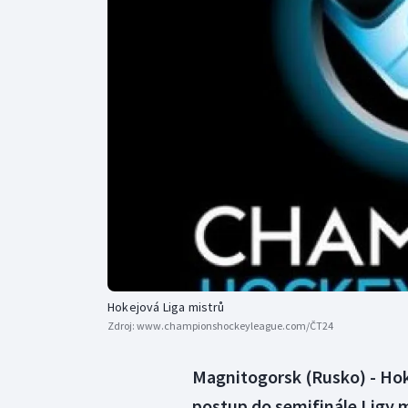
Curling
Dostihy
Florbal
Futsal
Golf
Gymnastika
Hokejová Liga mistrů
Zdroj:
www.championshockeyleague.com/ČT24
Magnitogorsk (Rusko) - Hoke
postup do semifinále Ligy m