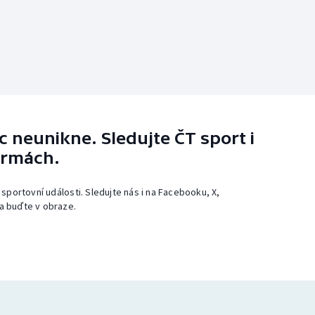
 neunikne. Sledujte ČT sport i
ormách.
 sportovní události. Sledujte nás i na Facebooku, X,
a buďte v obraze.