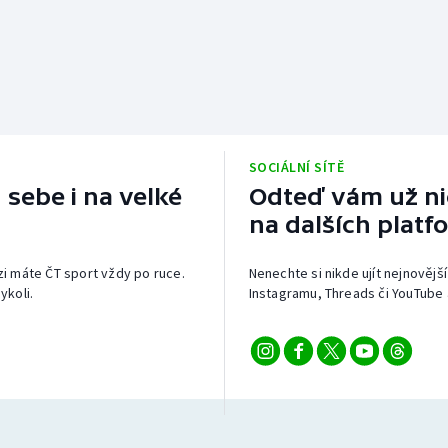
SOCIÁLNÍ SÍTĚ
 sebe i na velké
Odteď vám už nic
na dalších platf
izi máte ČT sport vždy po ruce.
Nenechte si nikde ujít nejnovější
ykoli.
Instagramu, Threads či YouTube 