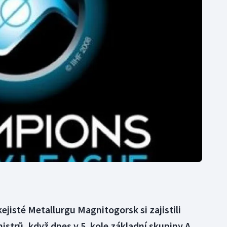
Moderní pětiboj
Triatlon
Motorsport
Veslování
Olympijské hry
Vodní slalom
Parasport
Volejbal
Plavání
Ostatní
Plážový volejbal
jisté Metallurgu Magnitogorsk si zajistili
istrů, když dnes v 5. kole základní skupiny A