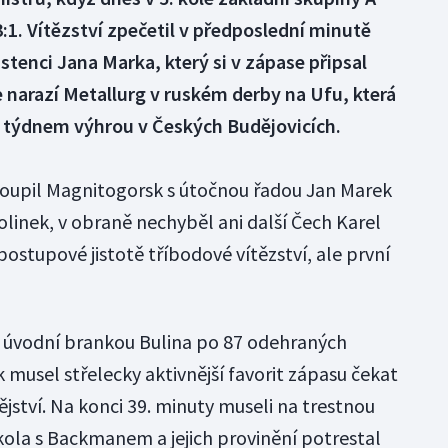
3:1. Vítězství zpečetil v předposlední minutě
tenci Jana Marka, který si v zápase připsal
le narazí Metallurg v ruském derby na Ufu, která
ed týdnem výhrou v Českých Budějovicích.
toupil Magnitogorsk s útočnou řadou Jan Marek
linek, v obraně nechyběl ani další Čech Karel
postupové jistotě tříbodové vítězství, ale první
g úvodní brankou Bulina po 87 odehraných
k musel střelecky aktivnější favorit zápasu čekat
jství. Na konci 39. minuty museli na trestnou
kkola s Backmanem a jejich provinění potrestal