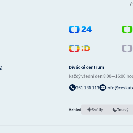
Č
Divácké centrum
ů
každý všední den:
8:00—16:00 ho
261 136 113
info@ceskate
Vzhled
Světlý
Tmavý