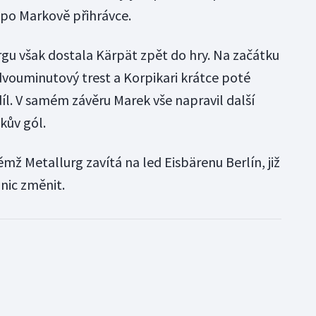
 po Markově přihrávce.
gu však dostala Kärpät zpět do hry. Na začátku
dvouminutový trest a Korpikari krátce poté
íl. V samém závěru Marek vše napravil další
kův gól.
ěmž Metallurg zavítá na led Eisbärenu Berlín, již
nic změnit.