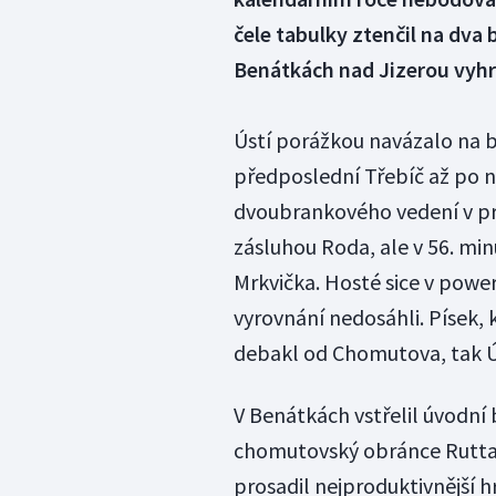
čele tabulky ztenčil na dv
Benátkách nad Jizerou vyhrá
Ústí porážkou navázalo na 
předposlední Třebíč až po n
dvoubrankového vedení v průb
zásluhou Roda, ale v 56. mi
Mrkvička. Hosté sice v power
vyrovnání nedosáhli. Písek,
debakl od Chomutova, tak Ús
V Benátkách vstřelil úvodní 
chomutovský obránce Rutta.
prosadil nejproduktivnější h