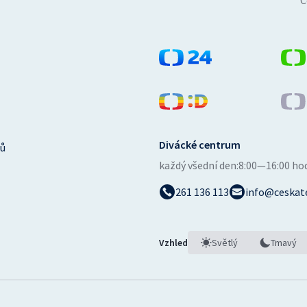
Č
Divácké centrum
ů
každý všední den:
8:00—16:00 ho
261 136 113
info@ceskate
Vzhled
Světlý
Tmavý