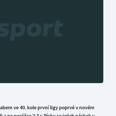
Moderní pětiboj
Triatlon
Motorsport
Veslování
Olympijské hry
Vodní slalom
Parasport
Volejbal
Plavání
Ostatní
Plážový volejbal
Labem ve 40. kole první ligy poprvé v novém
 a po porážce 2:3 v Písku se jejich náskok v