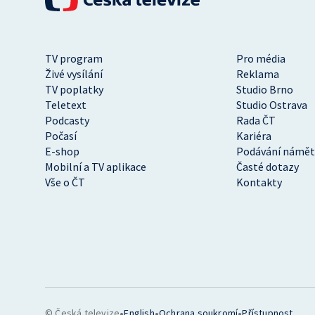
TV program
Pro média
Živé vysílání
Reklama
TV poplatky
Studio Brno
Teletext
Studio Ostrava
Podcasty
Rada ČT
Počasí
Kariéra
E-shop
Podávání námět
Mobilní a TV aplikace
Časté dotazy
Vše o ČT
Kontakty
•
•
•
© Česká televize
English
Ochrana soukromí
Přístupnost