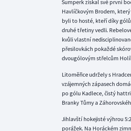
Šumperk získal své první bod
Havlíčkovým Brodem, který př
byli to hosté, kteří díky g
druhé třetiny vedli. Rebelov
kvůli vlastní nedisciplinovan
přesilovkách pokaždé skórova
dvougólovým střelcům Holíko
Litoměřice udržely s Hradcem
vzájemných zápasech domácí 
po gólu Kadlece, čistý hattri
Branky Tůmy a Záhorovského 
Jihlavští hokejisté výhrou 5
porážek. Na Horáckém zimní