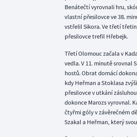
Benátečtí vyrovnali hru, skó
vlastní přesilovce ve 38. min
vstřelil Sikora. Ve třetí třet
přesilovce trefil Hřebejk.
Třetí Olomouc začala v Kada
vedla. V 11. minutě srovnal 
hostů. Obrat domácí dokonal
kdy Heřman a Stoklasa zvýšili
přesilovce v utkání zásluho
dokonce Marozs vyrovnal. Ka
čtyřmi góly v závěrečném děj
Szakal a Heřman, který svou