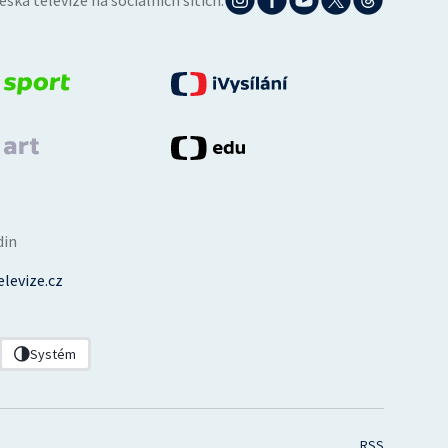
eská televize na sociálních sítích:
din
levize.cz
Systém
RSS