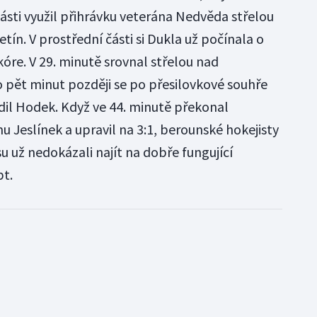
sti využil přihrávku veterána Nedvěda střelou
n. V prostřední části si Dukla už počínala o
kóre. V 29. minutě srovnal střelou nad
o pět minut později se po přesilovkové souhře
il Hodek. Když ve 44. minutě překonal
Jeslínek a upravil na 3:1, berounské hokejisty
u už nedokázali najít na dobře fungující
pt.