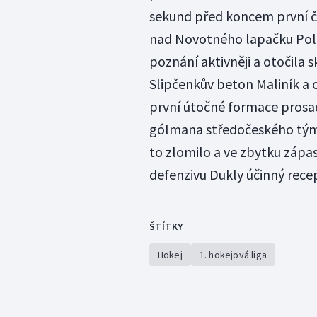
sekund před koncem první čá
nad Novotného lapačku Poletí
poznání aktivněji a otočila s
Slipčenkův beton Maliník a 
první útočné formace prosad
gólmana středočeského týmu 
to zlomilo a ve zbytku zápas
defenzivu Dukly účinný rece
ŠTÍTKY
Hokej
1. hokejová liga