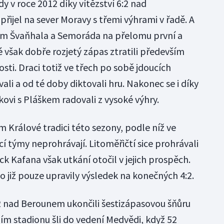
y v roce 2012 díky vítězství 6:2 nad
ijel na sever Moravy s třemi výhrami v řadě. A
ólům Švaňhala a Semoráda na přelomu první a
é však dobře rozjetý zápas ztratili především
osti. Draci totiž ve třech po sobě jdoucích
li a od té doby diktovali hru. Nakonec se i díky
vi s Pláškem radovali z vysoké výhry.
 Králové tradici této sezony, podle níž ve
týmy neprohrávají. Litoměřičtí sice prohrávali
ck Kafana však utkání otočil v jejich prospěch.
již pouze upravily výsledek na konečných 4:2.
:2 nad Berounem ukončili šestizápasovou šňůru
m stadionu šli do vedení Medvědi, když 52