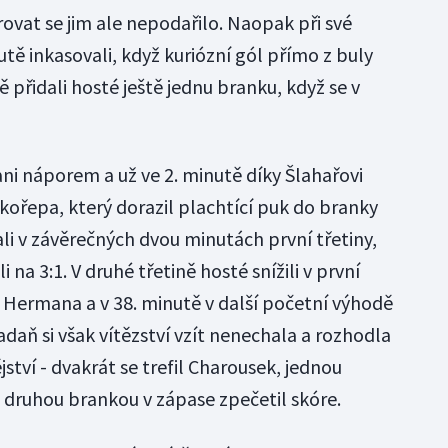
rovat se jim ale nepodařilo. Naopak při své
utě inkasovali, když kuriózní gól přímo z buly
ině přidali hosté ještě jednu branku, když se v
ni náporem a už ve 2. minutě díky Šlahařovi
Skořepa, který dorazil plachtící puk do branky
i v závěrečných dvou minutách první třetiny,
 na 3:1. V druhé třetině hosté snížili v první
u Hermana a v 38. minutě v další početní výhodě
daň si však vítězství vzít nenechala a rozhodla
ství - dvakrát se trefil Charousek, jednou
 druhou brankou v zápase zpečetil skóre.