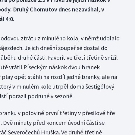
a body. Druhý Chomutov dnes nezaváhal, v
l 4:0.
bodovou ztrátu z minulého kola, v němž udolalo
ájezdech. Jejich dnešní soupeř se dostal do
ěhu druhé části. Favorit ve třetí třetině snížil
nutě vrátil Píseckým náskok dvou branek
 play opět stáhli na rozdíl jedné branky, ale na
 který v minulém kole utrpěl doma šestigólový
tí porazil podruhé v sezoně.
branku v polovině první třetiny v přesilové hře
 Dvě minuty před koncem úvodní části se
ráč Severočechů Hruška. Ve druhé třetině