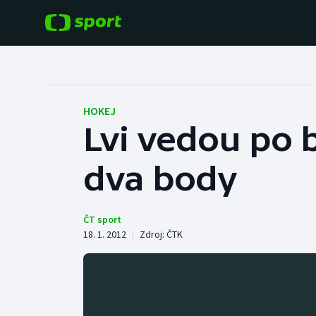
POPULÁRNÍ
DALŠÍ SPORTY
Fotbal
Americký fotbal
HOKEJ
Lvi vedou po b
Hokej
Baseball a softbal
dva body
Tenis
Basketbal
Atletika
Biatlon
ČT sport
18. 1. 2012
|
Zdroj:
ČTK
Cyklistika
Boby a skeleton
Box