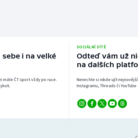
SOCIÁLNÍ SÍTĚ
 sebe i na velké
Odteď vám už nic
na dalších platf
izi máte ČT sport vždy po ruce.
Nenechte si nikde ujít nejnovější
ykoli.
Instagramu, Threads či YouTube 