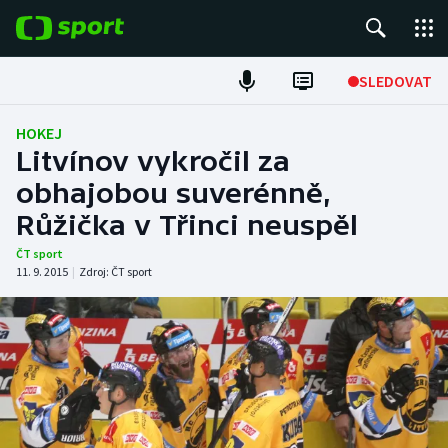
POPULÁRNÍ
SLEDOVAT
Fotbal
HOKEJ
Litvínov vykročil za
Hokej
obhajobou suverénně,
Růžička v Třinci neuspěl
Tenis
ČT sport
Atletika
11. 9. 2015
|
Zdroj:
ČT sport
Cyklistika
DALŠÍ SPORTY
Americký fotbal
NEPŘEHLÉDNĚTE