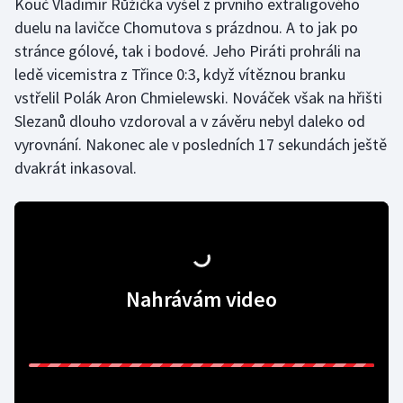
Kouč Vladimír Růžička vyšel z prvního extraligového
duelu na lavičce Chomutova s prázdnou. A to jak po
Gymnastika
stránce gólové, tak i bodové. Jeho Piráti prohráli na
ledě vicemistra z Třince 0:3, když vítěznou branku
Házená
vstřelil Polák Aron Chmielewski. Nováček však na hřišti
Slezanů dlouho vzdoroval a v závěru nebyl daleko od
Jezdectví
vyrovnání. Nakonec ale v posledních 17 sekundách ještě
dvakrát inkasoval.
Judo
Krasobruslení
Lezení
Nahrávám video
Lyže a snowboard
Moderní pětiboj
Motorsport