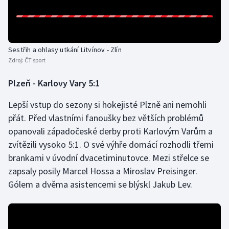
Stolní tenis
Triatlon
Sestřih a ohlasy utkání Litvínov - Zlín
Veslování
Zdroj:
ČT sport
Vodní slalom
Plzeň - Karlovy Vary 5:1
Lepší vstup do sezony si hokejisté Plzně ani nemohli
Volejbal
přát. Před vlastními fanoušky bez větších problémů
Ostatní
opanovali západočeské derby proti Karlovým Varům a
zvítězili vysoko 5:1. O své výhře domácí rozhodli třemi
brankami v úvodní dvacetiminutovce. Mezi střelce se
zapsaly posily Marcel Hossa a Miroslav Preisinger.
Gólem a dvěma asistencemi se blýskl Jakub Lev.