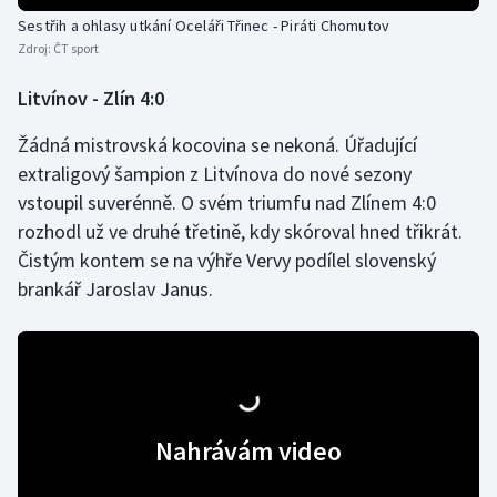
Sestřih a ohlasy utkání Oceláři Třinec - Piráti Chomutov
Olympijské hry
Zdroj:
ČT sport
Parasport
Litvínov - Zlín 4:0
Plavání
Žádná mistrovská kocovina se nekoná. Úřadující
extraligový šampion z Litvínova do nové sezony
Plážový volejbal
vstoupil suverénně. O svém triumfu nad Zlínem 4:0
rozhodl už ve druhé třetině, kdy skóroval hned třikrát.
Ragby
Čistým kontem se na výhře Vervy podílel slovenský
brankář Jaroslav Janus.
Rychlobruslení
Rychlostní kanoistika
Short track
Nahrávám video
Sportovní střelba