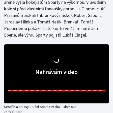
areně vyšla hokejistům Sparty na výbornou. V úvodním
kole si před vlastními fanoušky poradili s Olomoucí 4:1.
Pražanům získali tříbrankový náskok Robert Sabolič,
Jaroslav Hlinka a Tomáš Netík. Brankáři Tomáši
Pöpperlemu pokazil čisté konto ve 42. minutě Jan
Eberle, ale výhru Sparty pojistil Lukáš Cingel.
Nahrávám video
Sestřih a ohlasy utkání Sparta Praha - Olomouc
Zdroj:
ČT sport