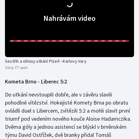
Nahrávám video
Sestřih a ohlasy utkání Plzeň - Karlovy Vary
Zdroj:
ČT sport
Kometa Brno - Liberec 5:2
Do utkání nevstoupili dobře, ale v závěru slavili
pohodlné vítězství. Hokejisté Komety Brna po obratu
ovládli duel s Libercem, zvítězili 5:2 a mohli slavit první
triumf pod vedením nového kouče Aloise Hadamczika.
Dvěma góly a jednou asistencí se blýskl v brněnském
týmu David Ostřížek, dvě branky přidal Tomáš