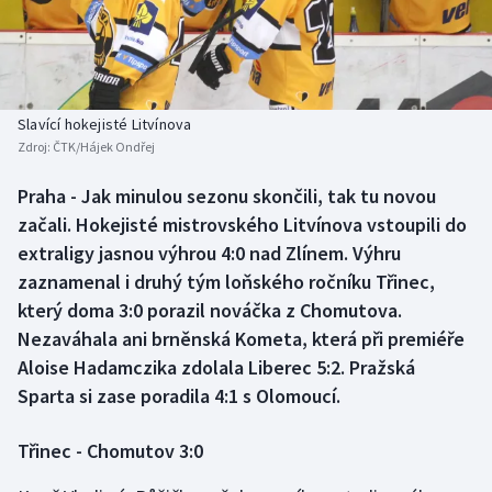
Baseball a softbal
Soutěže
Basketbal
Historické návraty
Biatlon
Aplikace ČT sport
Slavící hokejisté Litvínova
Zdroj:
ČTK/Hájek Ondřej
Boby a skeleton
AZ kvíz
Praha - Jak minulou sezonu skončili, tak tu novou
začali. Hokejisté mistrovského Litvínova vstoupili do
Box
extraligy jasnou výhrou 4:0 nad Zlínem. Výhru
Curling
zaznamenal i druhý tým loňského ročníku Třinec,
který doma 3:0 porazil nováčka z Chomutova.
Dostihy
Nezaváhala ani brněnská Kometa, která při premiéře
Aloise Hadamczika zdolala Liberec 5:2. Pražská
Florbal
Sparta si zase poradila 4:1 s Olomoucí.
Futsal
Třinec - Chomutov 3:0
Golf