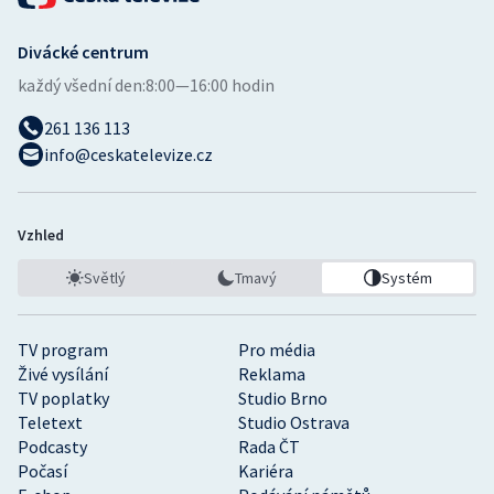
Divácké centrum
každý všední den:
8:00—16:00 hodin
261 136 113
info@ceskatelevize.cz
Vzhled
Světlý
Tmavý
Systém
TV program
Pro média
Živé vysílání
Reklama
TV poplatky
Studio Brno
Teletext
Studio Ostrava
Podcasty
Rada ČT
Počasí
Kariéra