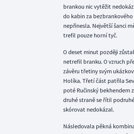
brankou nic vytěžit nedokáza
do kabin za bezbrankového st
nepřinesla. Největší šanci m
trefil pouze horní tyč.
O deset minut později zůsta
netrefil branku. O vzruch p
závěru třetiny svým ukázko
Holíka. Třetí část patřila S
poté Ručinský bekhendem za
druhé straně se řítil podruh
skórovat nedokázal.
Následovala pěkná kombinač