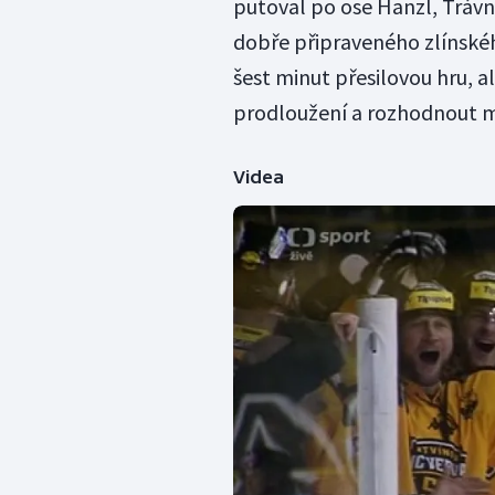
putoval po ose Hanzl, Trávn
dobře připraveného zlínskéh
šest minut přesilovou hru, a
prodloužení a rozhodnout mus
Videa