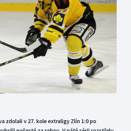
Moderní pětiboj
Triatlon
Motorsport
Veslování
Olympijské hry
Vodní slalom
Parasport
Volejbal
Plavání
Ostatní
Plážový volejbal
a zdolali v 27. kole extraligy Zlín 1:0 po
hráli pošesté za sebou. V páté sérii rozstřelu