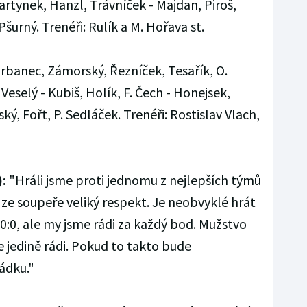
artynek, Hanzl, Trávníček - Majdan, Piroš,
 Pšurný. Trenéři: Rulík a M. Hořava st.
rbanec, Zámorský, Řezníček, Tesařík, O.
 Veselý - Kubiš, Holík, F. Čech - Honejsek,
ý, Fořt, P. Sedláček. Trenéři: Rostislav Vlach,
):
"Hráli jsme proti jednomu z nejlepších týmů
e ze soupeře veliký respekt. Je neobvyklé hrát
:0, ale my jsme rádi za každý bod. Mužstvo
 jedině rádi. Pokud to takto bude
ádku."