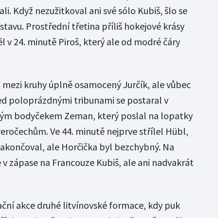
li. Když nezužitkoval ani své sólo Kubiš, šlo se
avu. Prostřední třetina příliš hokejové krásy
ěl v 24. minutě Piroš, který ale od modré čáry
l mezi kruhy úplně osamocený Jurčík, ale vůbec
řed poloprázdnými tribunami se postaral v
vým bodyčekem Zeman, který poslal na lopatky
everočechům. Ve 44. minutě nejprve střílel Hübl,
končoval, ale Horčička byl bezchybný. Na
é v zápase na Francouze Kubiš, ale ani nadvakrát
ní akce druhé litvínovské formace, kdy puk