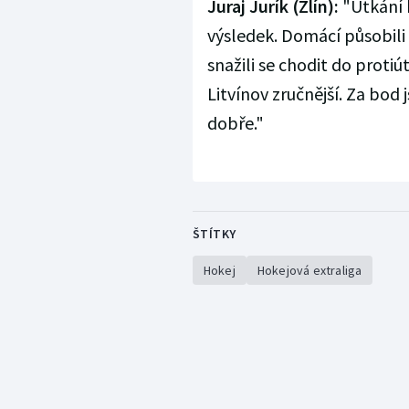
Juraj Jurík (Zlín):
"Utkání 
výsledek. Domácí působili
snažili se chodit do protiú
Litvínov zručnější. Za bod
dobře."
ŠTÍTKY
Hokej
Hokejová extraliga