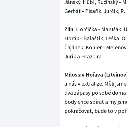
Jánský, Hübl, Ručinský - M
Gerhát - Písařík, Jurčík, R.
Zlín:
Horčička - Marušák, U
Horák - Balaštík, Leška, O.
Čajánek, Köhler - Melenovsk
Jurík a Hrazdira.
Miloslav Hořava (Litvínov
u nás v extralize. Měli jsm
dva zápasy po sobě doma 0
body chce sbírat a my jsme
pokračovat, bude to v poř