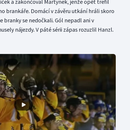
íček a zakončoval Martynek, jenže opět trefil
o brankáře. Domácí v závěru utkání hráli skoro
le branky se nedočkali. Gól nepadl ani v
ely nájezdy. V páté sérii zápas rozuzlil Hanzl.