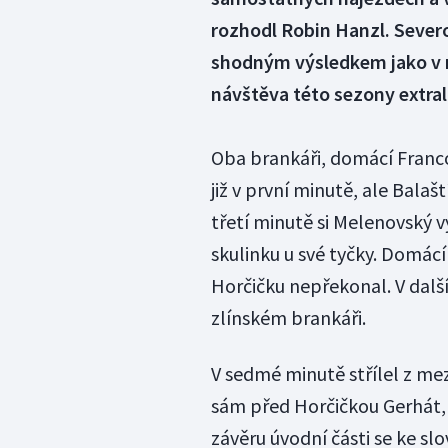
rozhodl Robin Hanzl. Sever
shodným výsledkem jako v ne
návštěva této sezony extrali
Oba brankáři, domácí Francouz
již v první minutě, ale Balaš
třetí minutě si Melenovský v
skulinku u své tyčky. Domác
Horčičku nepřekonal. V další
zlínském brankáři.
V sedmé minutě střílel z mezi
sám před Horčičkou Gerhát, 
závěru úvodní části se ke slo