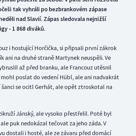
očeši tak vyhráli po bezbrankovém zápase
děli nad Slavií. Zápas sledovala nejnižší
gy - 1 868 diváků.
 i hostující Horčička, si připsali první zákrok
tík ani na druhé straně Martynek neuspěli. Ve
ybruslil až před branku, ale Francouz utěsnil
í mohl poslat do vedení Hübl, ale ani nadvakrát
 šanci se ocitl Gerhát, ale opět ztroskotal na
kruží Jánský, ale vysoko přestřelil. Poté byl
ale puk nedokázal tečovat za jeho záda. V
vu dostali i hosté, ale ze závaru před domácí