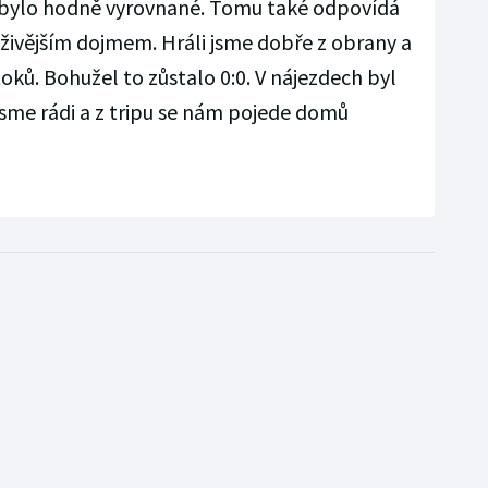
bylo hodně vyrovnané. Tomu také odpovídá
 živějším dojmem. Hráli jsme dobře z obrany a
toků. Bohužel to zůstalo 0:0. V nájezdech byl
 jsme rádi a z tripu se nám pojede domů