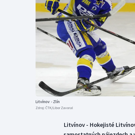
Curling
Dostihy
Florbal
Futsal
Golf
Gymnastika
Litvínov - Zlín
Zdroj:
ČTK/Libor Zavoral
Litvínov - Hokejisté Litvínov
samostatných nájezdech a vy