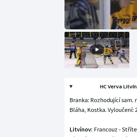
HC Verva Litvín
Branka: Rozhodující sam. n
Bláha, Kostka. Vyloučení: 2:
Litvínov:
Francouz - Střít