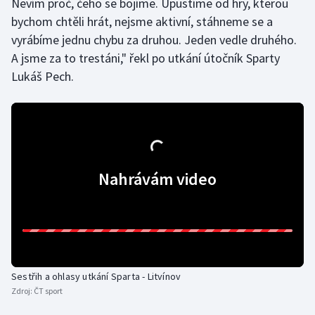
Nevím proč, čeho se bojíme. Upustíme od hry, kterou
bychom chtěli hrát, nejsme aktivní, stáhneme se a
Olympijské hry
vyrábíme jednu chybu za druhou. Jeden vedle druhého.
Parasport
A jsme za to trestáni," řekl po utkání útočník Sparty
Lukáš Pech.
Plavání
Plážový volejbal
Ragby
Nahrávám video
Rychlobruslení
Rychlostní kanoistika
Short track
Sestřih a ohlasy utkání Sparta - Litvínov
Sportovní střelba
Zdroj:
ČT sport