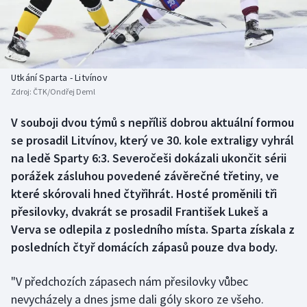
Baseball a softbal
Soutěže
Basketbal
Historické návraty
Biatlon
Aplikace ČT sport
Utkání Sparta - Litvínov
Zdroj:
ČTK/Ondřej Deml
Boby a skeleton
AZ kvíz
V souboji dvou týmů s nepříliš dobrou aktuální formou
se prosadil Litvínov, který ve 30. kole extraligy vyhrál
Box
na ledě Sparty 6:3. Severočeši dokázali ukončit sérii
Curling
porážek zásluhou povedené závěrečné třetiny, ve
které skórovali hned čtyřihrát. Hosté proměnili tři
Dostihy
přesilovky, dvakrát se prosadil František Lukeš a
Verva se odlepila z posledního místa. Sparta získala z
Florbal
posledních čtyř domácích zápasů pouze dva body.
Futsal
"V předchozích zápasech nám přesilovky vůbec
nevycházely a dnes jsme dali góly skoro ze všeho.
Golf