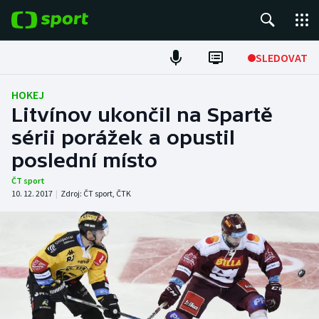
POPULÁRNÍ
SLEDOVAT
Fotbal
HOKEJ
Litvínov ukončil na Spartě
Hokej
sérii porážek a opustil
poslední místo
Tenis
ČT sport
Atletika
10. 12. 2017
|
Zdroj:
ČT sport
,
ČTK
Cyklistika
DALŠÍ SPORTY
Americký fotbal
NEPŘEHLÉDNĚTE