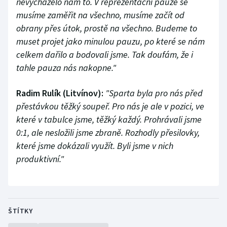
nevycházelo nám to. V reprezentační pauze se
musíme zaměřit na všechno, musíme začít od
obrany přes útok, prostě na všechno. Budeme to
muset projet jako minulou pauzu, po které se nám
celkem dařilo a bodovali jsme. Tak doufám, že i
tahle pauza nás nakopne."
Radim Rulík (Litvínov):
"Sparta byla pro nás před
přestávkou těžký soupeř. Pro nás je ale v pozici, ve
které v tabulce jsme, těžký každý. Prohrávali jsme
0:1, ale nesložili jsme zbraně. Rozhodly přesilovky,
které jsme dokázali využít. Byli jsme v nich
produktivní."
ŠTÍTKY