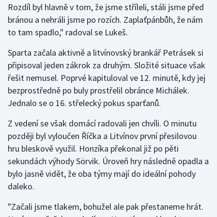
Rozdíl byl hlavně v tom, že jsme stříleli, stáli jsme před
bránou a nehráli jsme po rozích. Zaplaťpánbůh, že nám
Gymnastika
to tam spadlo," radoval se Lukeš.
Házená
Sparta začala aktivně a litvínovský brankář Petrásek si
připisoval jeden zákrok za druhým. Složité situace však
Jezdectví
řešit nemusel. Poprvé kapituloval ve 12. minutě, kdy jej
bezprostředně po buly prostřelil obránce Michálek.
Judo
Jednalo se o 16. střelecký pokus sparťanů.
Krasobruslení
Z vedení se však domácí radovali jen chvíli. O minutu
později byl vyloučen Říčka a Litvínov první přesilovou
Lezení
hru bleskově využil. Honzíka překonal již po pěti
sekundách výhody Sörvik. Úroveň hry následně opadla a
Lyže a snowboard
bylo jasně vidět, že oba týmy mají do ideální pohody
Moderní pětiboj
daleko.
"Začali jsme tlakem, bohužel ale pak přestaneme hrát.
Motorsport