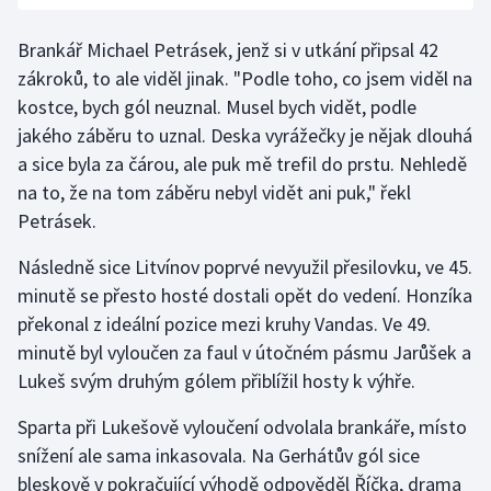
Brankář Michael Petrásek, jenž si v utkání připsal 42
zákroků, to ale viděl jinak. "Podle toho, co jsem viděl na
kostce, bych gól neuznal. Musel bych vidět, podle
jakého záběru to uznal. Deska vyrážečky je nějak dlouhá
a sice byla za čárou, ale puk mě trefil do prstu. Nehledě
na to, že na tom záběru nebyl vidět ani puk," řekl
Petrásek.
Následně sice Litvínov poprvé nevyužil přesilovku, ve 45.
minutě se přesto hosté dostali opět do vedení. Honzíka
překonal z ideální pozice mezi kruhy Vandas. Ve 49.
minutě byl vyloučen za faul v útočném pásmu Jarůšek a
Lukeš svým druhým gólem přiblížil hosty k výhře.
Sparta při Lukešově vyloučení odvolala brankáře, místo
snížení ale sama inkasovala. Na Gerhátův gól sice
bleskově v pokračující výhodě odpověděl Říčka, drama