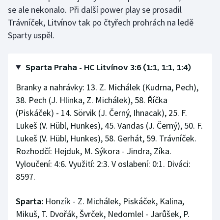
se ale nekonalo. Při další power play se prosadil
Trávníček, Litvínov tak po čtyřech prohrách na ledě
Sparty uspěl.
Sparta Praha - HC Litvínov 3:6 (1:1, 1:1, 1:4)
Branky a nahrávky: 13. Z. Michálek (Kudrna, Pech),
38. Pech (J. Hlinka, Z. Michálek), 58. Říčka
(Piskáček) - 14. Sörvik (J. Černý, Ihnacak), 25. F.
Lukeš (V. Hübl, Hunkes), 45. Vandas (J. Černý), 50. F.
Lukeš (V. Hübl, Hunkes), 58. Gerhát, 59. Trávníček.
Rozhodčí: Hejduk, M. Sýkora - Jindra, Zíka.
Vyloučení: 4:6. Využití: 2:3. V oslabení: 0:1. Diváci:
8597.
Sparta:
Honzík - Z. Michálek, Piskáček, Kalina,
Mikuš, T. Dvořák, Švrček, Nedomlel - Jarůšek, P.