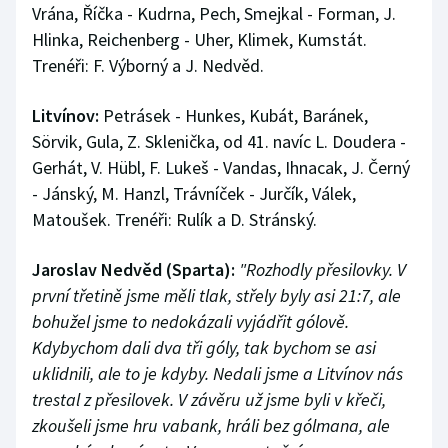
Vrána, Říčka - Kudrna, Pech, Smejkal - Forman, J.
Hlinka, Reichenberg - Uher, Klimek, Kumstát.
Trenéři: F. Výborný a J. Nedvěd.
Litvínov:
Petrásek - Hunkes, Kubát, Baránek,
Sörvik, Gula, Z. Sklenička, od 41. navíc L. Doudera -
Gerhát, V. Hübl, F. Lukeš - Vandas, Ihnacak, J. Černý
- Jánský, M. Hanzl, Trávníček - Jurčík, Válek,
Matoušek. Trenéři: Rulík a D. Stránský.
Jaroslav Nedvěd (Sparta):
"Rozhodly přesilovky. V
první třetině jsme měli tlak, střely byly asi 21:7, ale
bohužel jsme to nedokázali vyjádřit gólově.
Kdybychom dali dva tři góly, tak bychom se asi
uklidnili, ale to je kdyby. Nedali jsme a Litvínov nás
trestal z přesilovek. V závěru už jsme byli v křeči,
zkoušeli jsme hru vabank, hráli bez gólmana, ale