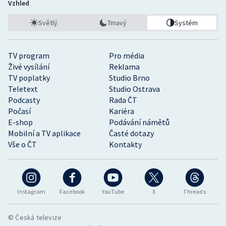
Vzhled
Světlý
Tmavý
Systém
TV program
Pro média
Živé vysílání
Reklama
TV poplatky
Studio Brno
Teletext
Studio Ostrava
Podcasty
Rada ČT
Počasí
Kariéra
E-shop
Podávání námětů
Mobilní a TV aplikace
Časté dotazy
Vše o ČT
Kontakty
Instagram
Facebook
YouTube
X
Threads
© Česká televize