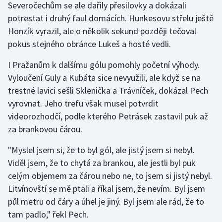
Severočechům se ale dařily přesilovky a dokázali
Stolní tenis
potrestat i druhý faul domácích. Hunkesovu střelu ještě
Honzík vyrazil, ale o několik sekund později tečoval
Triatlon
pokus stejného obránce Lukeš a hosté vedli.
Veslování
I Pražanům k dalšímu gólu pomohly početní výhody.
Vyloučení Guly a Kubáta sice nevyužili, ale když se na
Vodní slalom
trestné lavici sešli Sklenička a Trávníček, dokázal Pech
Volejbal
vyrovnat. Jeho trefu však musel potvrdit
videorozhodčí, podle kterého Petrásek zastavil puk až
Ostatní
za brankovou čárou.
"Myslel jsem si, že to byl gól, ale jistý jsem si nebyl.
Viděl jsem, že to chytá za brankou, ale jestli byl puk
celým objemem za čárou nebo ne, to jsem si jistý nebyl.
Litvínovští se mě ptali a říkal jsem, že nevím. Byl jsem
půl metru od čáry a úhel je jiný. Byl jsem ale rád, že to
tam padlo," řekl Pech.