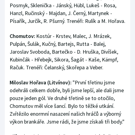
Posmyk, Sklenička - Jánský, Hübl, Lukeš - Rosa,
Hanzl, Ručinský - Majdan, J. Černý, Martynek -
Písařík, Jurčík, R. Pšurný. Trenéři: Rulík a M. Hořava.
Chomutov:
Kostúr - Krstev, Malec, J. Mrázek,
Pulpán, Šulák, Kučný, Bartejs, Rutta - Balej,
Jaroslav Svoboda, Bartečko - D. Hruška, Divíšek,
Kubinčák - Hřebejk, Sikora, Šagát - Kaše, Kämpf,
Račuk. Trenéři: Čelanský, Skořepa a Veber.
Miloslav Hořava (Litvínov):
"První třetinu jsme
odehráli celkem dobře, byli jsme lepší, ale dali jsme
pouze jeden gól. Ve druhé třetině se to otočilo,
Chomutov měl více šancí. Bylo to těžké utkání.
Zvítězilo enormní nasazení našich hráčů a výborný
výkon brankáře. Jsme rádi, že jsme získali tři body."