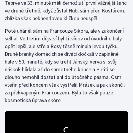
Teprve ve 33. minutě měli černožlutí první vážnější šanci
Olympijské hry
ve druhé třetině, když zůstal Hübl sám před Kostúrem,
zblízka však bekhendovou kličkou neuspěl.
Parasport
Poté uháněl sám na Francouze Sikora, ale v zakončení
Plavání
selhal. Ve třetím dějství byl Litvínov od úvodního buly
opět lepší, ale střela Rosy těsně minula levou tyčku.
Plážový volejbal
Druhé branky domácích se diváci dočkali v zaplněné
hale v 50. minutě, kdy se trefil Jánský. Verva si svůj
Ragby
náskok hlídala až do samotného konce a Piráti se
dlouho nemohli dostat ani do útočného pásma. Osm
Rychlobruslení
vteřin před koncem však vystřelil Mrázek a puk skončil
za překvapeným Francouzem. Byla to však pouze
Rychlostní kanoistika
kosmetická úprava skóre.
Short track
Sportovní střelba