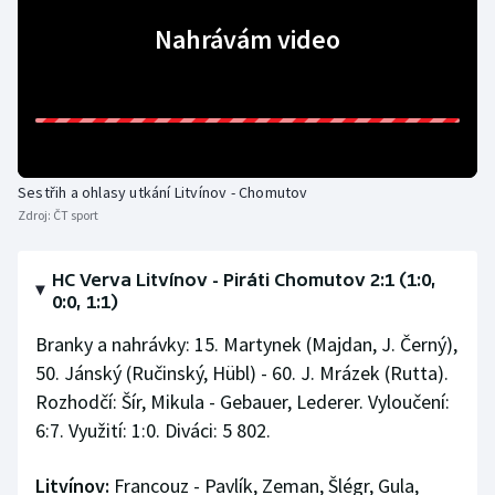
Stolní tenis
Nahrávám video
Triatlon
Veslování
Vodní slalom
Sestřih a ohlasy utkání Litvínov - Chomutov
Zdroj:
ČT sport
Volejbal
Ostatní
HC Verva Litvínov - Piráti Chomutov 2:1 (1:0,
0:0, 1:1)
Branky a nahrávky: 15. Martynek (Majdan, J. Černý),
50. Jánský (Ručinský, Hübl) - 60. J. Mrázek (Rutta).
Rozhodčí: Šír, Mikula - Gebauer, Lederer. Vyloučení:
6:7. Využití: 1:0. Diváci: 5 802.
Litvínov:
Francouz - Pavlík, Zeman, Šlégr, Gula,