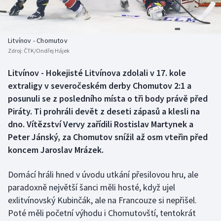
Baseball a softbal
Soutěže
Basketbal
Historické návraty
Litvínov - Chomutov
Zdroj:
ČTK/Ondřej Hájek
Biatlon
Aplikace ČT sport
Litvínov - Hokejisté Litvínova zdolali v 17. kole
Boby a skeleton
AZ kvíz
extraligy v severočeském derby Chomutov 2:1 a
posunuli se z posledního místa o tři body právě před
Box
Piráty. Ti prohráli devět z deseti zápasů a klesli na
dno. Vítězství Vervy zařídili Rostislav Martynek a
Curling
Peter Jánský, za Chomutov snížil až osm vteřin před
koncem Jaroslav Mrázek.
Dostihy
Florbal
Domácí hráli hned v úvodu utkání přesilovou hru, ale
paradoxně největší šanci měli hosté, když ujel
Futsal
exlitvínovský Kubinčák, ale na Francouze si nepřišel.
Poté měli početní výhodu i Chomutovští, tentokrát
Golf