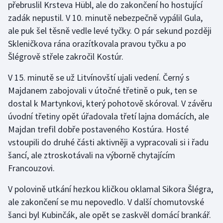
přebruslil Krsteva Hübl, ale do zakončení ho hostující
zadák nepustil. V 10. minutě nebezpečně vypálil Gula,
Gymnastika
ale puk šel těsně vedle levé tyčky. O pár sekund později
Skleničkova rána orazítkovala pravou tyčku a po
Házená
Šlégrově střele zakročil Kostúr.
Jezdectví
V 15. minutě se už Litvínovští ujali vedení. Černý s
Majdanem zabojovali v útočné třetině o puk, ten se
Judo
dostal k Martynkovi, který pohotově skóroval. V závěru
úvodní třetiny opět úřadovala třetí lajna domácích, ale
Krasobruslení
Majdan trefil dobře postaveného Kostúra. Hosté
vstoupili do druhé části aktivněji a vypracovali si i řadu
Lezení
šancí, ale ztroskotávali na výborně chytajícím
Lyže a snowboard
Francouzovi.
V polovině utkání hezkou kličkou oklamal Sikora Šlégra,
Moderní pětiboj
ale zakončení se mu nepovedlo. V další chomutovské
šanci byl Kubinčák, ale opět se zaskvěl domácí brankář.
Motorsport