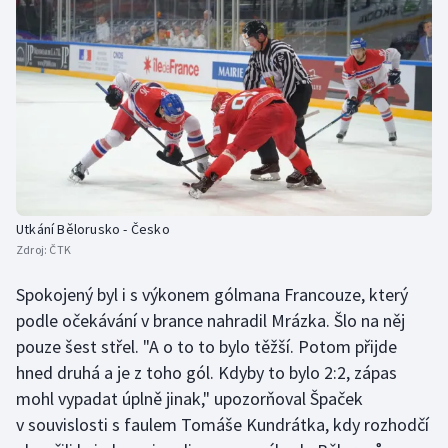
Utkání Bělorusko - Česko
Zdroj:
ČTK
Spokojený byl i s výkonem gólmana Francouze, který
podle očekávání v brance nahradil Mrázka. Šlo na něj
pouze šest střel. "A o to to bylo těžší. Potom přijde
hned druhá a je z toho gól. Kdyby to bylo 2:2, zápas
mohl vypadat úplně jinak," upozorňoval Špaček
v souvislosti s faulem Tomáše Kundrátka, kdy rozhodčí