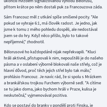
ukončili hvizdem signalizovanou výhodu Bělorusů,
přitom krátce po něm dostali puk za Francouzova záda.
Sám Francouz měl z utkání spíše smíšené pocity. "Ale
pokud se vyhraje 6:1, má člověk radost. Je jedno, jak
jsme k tomu z mého pohledu dospěli, ale nedostával
jsem se do hry. Když něco přišlo, bylo to takové
nepříjemné," zhodnotil.
Bělorusové ho každopdáně nijak nepřekvapili. "Kluci
hráli aktivně, přistupovali k nim, nepouštěli je do našeho
pásma a v oslabení výborně blokovali naše střely, což je
hlavní důvod, proč těch jejich střel bylo tak málo,"
prohlásio Francouz. Je navíc rád, že si spolu s Mrázkem
a brankářskou trojkou Furchem výborně sedl. "A cítíme
se tu jako doma, jako bychom hráli v Praze, kulisa je
neskutečná," vyjmenovával pozitiva.
Kdo se postaví do branky v pondělí proti Finsku, je