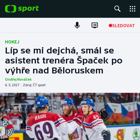
POPULÁRNÍ
SLEDOVAT
Fotbal
HOKEJ
Líp se mi dejchá, smál se
Hokej
asistent trenéra Špaček po
výhře nad Běloruskem
Tenis
Ondřej Nováček
Atletika
6. 5. 2017
|
Zdroj:
ČT sport
Cyklistika
DALŠÍ SPORTY
Americký fotbal
NEPŘEHLÉDNĚTE