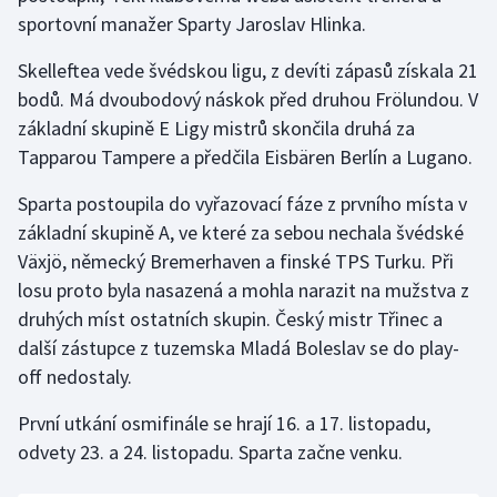
sportovní manažer Sparty Jaroslav Hlinka.
Gymnastika
Skelleftea vede švédskou ligu, z devíti zápasů získala 21
bodů. Má dvoubodový náskok před druhou Frölundou. V
Házená
základní skupině E Ligy mistrů skončila druhá za
Tapparou Tampere a předčila Eisbären Berlín a Lugano.
Jezdectví
Sparta postoupila do vyřazovací fáze z prvního místa v
Judo
základní skupině A, ve které za sebou nechala švédské
Växjö, německý Bremerhaven a finské TPS Turku. Při
Krasobruslení
losu proto byla nasazená a mohla narazit na mužstva z
druhých míst ostatních skupin. Český mistr Třinec a
Lezení
další zástupce z tuzemska Mladá Boleslav se do play-
Lyže a snowboard
off nedostaly.
První utkání osmifinále se hrají 16. a 17. listopadu,
Moderní pětiboj
odvety 23. a 24. listopadu. Sparta začne venku.
Motorsport