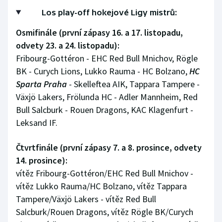
Los play-off hokejové Ligy mistrů:
Olympijské hry
Osmifinále (první zápasy 16. a 17. listopadu,
Parasport
odvety 23. a 24. listopadu):
Fribourg-Gottéron - EHC Red Bull Mnichov, Rögle
Plavání
BK - Curych Lions, Lukko Rauma - HC Bolzano,
HC
Sparta Praha
- Skelleftea AIK, Tappara Tampere -
Plážový volejbal
Växjö Lakers, Frölunda HC - Adler Mannheim, Red
Bull Salcburk - Rouen Dragons, KAC Klagenfurt -
Ragby
Leksand IF.
Rychlobruslení
Čtvrtfinále (první zápasy 7. a 8. prosince, odvety
Rychlostní kanoistika
14. prosince):
vítěz Fribourg-Gottéron/EHC Red Bull Mnichov -
Short track
vítěz Lukko Rauma/HC Bolzano, vítěz Tappara
Tampere/Växjö Lakers - vítěz Red Bull
Sportovní střelba
Salcburk/Rouen Dragons, vítěz Rögle BK/Curych