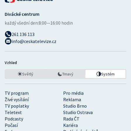
Divácké centrum
každý všední den:
8:00—16:00 hodin
261 136 113
info@ceskatelevize.cz
Vzhled
Světlý
Tmavý
Systém
TV program
Pro média
Živé vysílání
Reklama
TV poplatky
Studio Brno
Teletext
Studio Ostrava
Podcasty
Rada ČT
Počasí
Kariéra