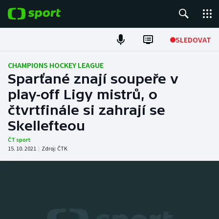
POPULÁRNÍ
SLEDOVAT
Fotbal
CHAMPIONS HOCKEY LEAGUE
Sparťané znají soupeře v
Hokej
play-off Ligy mistrů, o
čtvrtfinále si zahrají se
Tenis
Skellefteou
Atletika
ČT sport
15. 10. 2021
|
Zdroj:
ČTK
Cyklistika
DALŠÍ SPORTY
Americký fotbal
NEPŘEHLÉDNĚTE