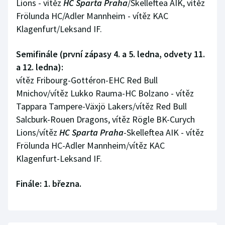
Lions - vítěz
HC Sparta Praha
/Skelleftea AIK, vítěz
Stolní tenis
Frölunda HC/Adler Mannheim - vítěz KAC
Klagenfurt/Leksand IF.
Triatlon
Semifinále (první zápasy 4. a 5. ledna, odvety 11.
Veslování
a 12. ledna):
vítěz Fribourg-Gottéron-EHC Red Bull
Vodní slalom
Mnichov/vítěz Lukko Rauma-HC Bolzano - vítěz
Volejbal
Tappara Tampere-Växjö Lakers/vítěz Red Bull
Salcburk-Rouen Dragons, vítěz Rögle BK-Curych
Ostatní
Lions/vítěz
HC Sparta Praha
-Skelleftea AIK - vítěz
Frölunda HC-Adler Mannheim/vítěz KAC
Klagenfurt-Leksand IF.
Finále: 1. března.