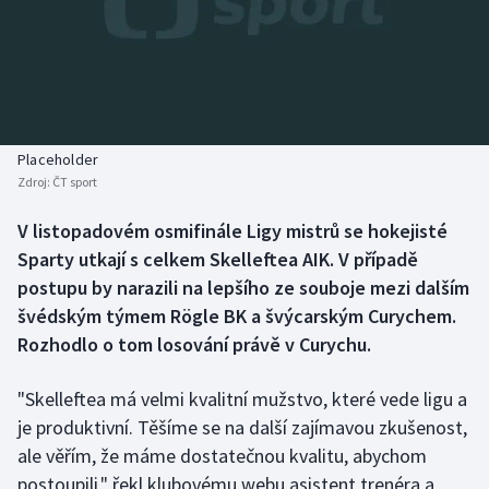
Baseball a softbal
Soutěže
Basketbal
Historické návraty
Biatlon
Aplikace ČT sport
Placeholder
Boby a skeleton
AZ kvíz
Zdroj:
ČT sport
Box
V listopadovém osmifinále Ligy mistrů se hokejisté
Sparty utkají s celkem Skelleftea AIK. V případě
Curling
postupu by narazili na lepšího ze souboje mezi dalším
švédským týmem Rögle BK a švýcarským Curychem.
Dostihy
Rozhodlo o tom losování právě v Curychu.
Florbal
"Skelleftea má velmi kvalitní mužstvo, které vede ligu a
je produktivní. Těšíme se na další zajímavou zkušenost,
Futsal
ale věřím, že máme dostatečnou kvalitu, abychom
postoupili," řekl klubovému webu asistent trenéra a
Golf