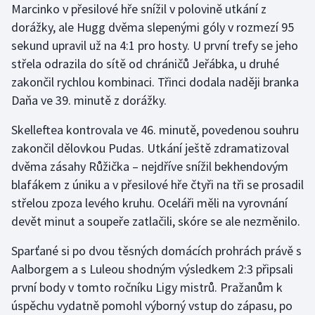
Marcinko v přesilové hře snížil v polovině utkání z
Moderní pětiboj
dorážky, ale Hugg dvěma slepenými góly v rozmezí 95
sekund upravil už na 4:1 pro hosty. U první trefy se jeho
Motorsport
střela odrazila do sítě od chráničů Jeřábka, u druhé
zakončil rychlou kombinaci. Třinci dodala naději branka
Olympijské hry
Daňa ve 39. minutě z dorážky.
Parasport
Skelleftea kontrovala ve 46. minutě, povedenou souhru
zakončil dělovkou Pudas. Utkání ještě zdramatizoval
Plavání
dvěma zásahy Růžička – nejdříve snížil bekhendovým
blafákem z úniku a v přesilové hře čtyři na tři se prosadil
Plážový volejbal
střelou zpoza levého kruhu. Oceláři měli na vyrovnání
devět minut a soupeře zatlačili, skóre se ale nezměnilo.
Ragby
Sparťané si po dvou těsných domácích prohrách právě s
Rychlobruslení
Aalborgem a s Luleou shodným výsledkem 2:3 připsali
první body v tomto ročníku Ligy mistrů. Pražanům k
Rychlostní kanoistika
úspěchu vydatně pomohl výborný vstup do zápasu, po