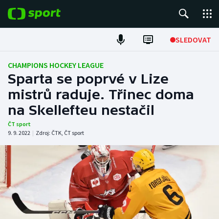
POPULÁRNÍ
SLEDOVAT
ME v atletice
CHAMPIONS HOCKEY LEAGUE
Sparta se poprvé v Lize
ME v plavání
mistrů raduje. Třinec doma
na Skellefteu nestačil
Fotbal
ČT sport
Hokej
9. 9. 2022
|
Zdroj:
ČTK
,
ČT sport
Tenis
DALŠÍ SPORTY
Americký fotbal
NEPŘEHLÉDNĚTE