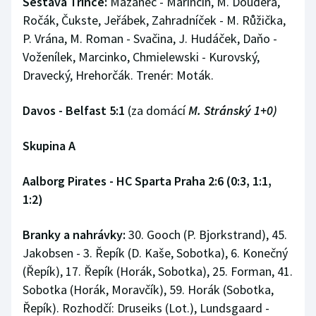
Sestava Třince:
Mazanec - Marinčin, M. Doudera,
Ročák, Čukste, Jeřábek, Zahradníček - M. Růžička,
P. Vrána, M. Roman - Svačina, J. Hudáček, Daňo -
Voženílek, Marcinko, Chmielewski - Kurovský,
Dravecký, Hrehorčák. Trenér: Moták.
Davos - Belfast 5:1
(za domácí
M. Stránský 1+0)
Skupina A
Aalborg Pirates - HC Sparta Praha 2:6 (0:3, 1:1,
1:2)
Branky a nahrávky:
30. Gooch (P. Bjorkstrand), 45.
Jakobsen - 3. Řepík (D. Kaše, Sobotka), 6. Konečný
(Řepík), 17. Řepík (Horák, Sobotka), 25. Forman, 41.
Sobotka (Horák, Moravčík), 59. Horák (Sobotka,
Řepík). Rozhodčí: Druseiks (Lot.), Lundsgaard -