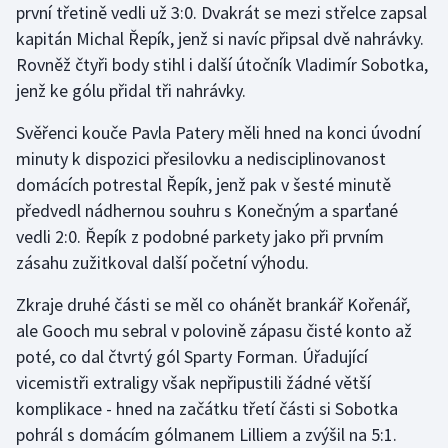
první třetině vedli už 3:0. Dvakrát se mezi střelce zapsal
Short track
kapitán Michal Řepík, jenž si navíc připsal dvě nahrávky.
Sportovní střelba
Rovněž čtyři body stihl i další útočník Vladimír Sobotka,
jenž ke gólu přidal tři nahrávky.
Stolní tenis
Svěřenci kouče Pavla Patery měli hned na konci úvodní
minuty k dispozici přesilovku a nedisciplinovanost
Triatlon
domácích potrestal Řepík, jenž pak v šesté minutě
Veslování
předvedl nádhernou souhru s Konečným a sparťané
vedli 2:0. Řepík z podobné parkety jako při prvním
Vodní slalom
zásahu zužitkoval další početní výhodu.
Volejbal
Zkraje druhé části se měl co ohánět brankář Kořenář,
ale Gooch mu sebral v polovině zápasu čisté konto až
Ostatní
poté, co dal čtvrtý gól Sparty Forman. Úřadující
vicemistři extraligy však nepřipustili žádné větší
komplikace - hned na začátku třetí části si Sobotka
pohrál s domácím gólmanem Lilliem a zvýšil na 5:1.