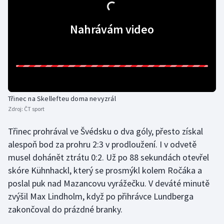
Futsal
Nahrávám video
Golf
Gymnastika
Házená
Třinec na Skellefteu doma nevyzrál
Zdroj:
ČT sport
Jezdectví
Třinec prohrával ve Švédsku o dva góly, přesto získal
Judo
alespoň bod za prohru 2:3 v prodloužení. I v odvetě
musel dohánět ztrátu 0:2. Už po 88 sekundách otevřel
Krasobruslení
skóre Kühnhackl, který se prosmýkl kolem Ročáka a
poslal puk nad Mazancovu vyrážečku. V deváté minutě
Lezení
zvýšil Max Lindholm, když po přihrávce Lundberga
zakončoval do prázdné branky.
Lyže a snowboard