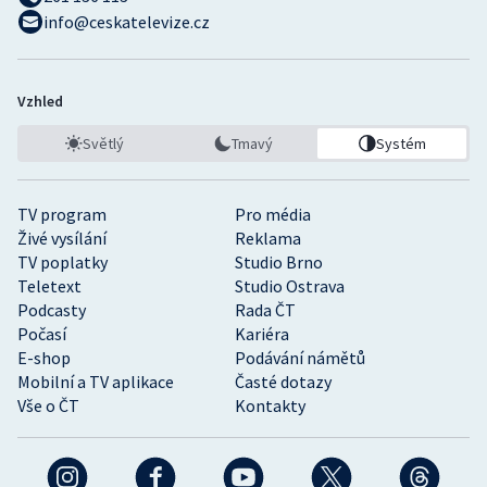
info@ceskatelevize.cz
Vzhled
Světlý
Tmavý
Systém
TV program
Pro média
Živé vysílání
Reklama
TV poplatky
Studio Brno
Teletext
Studio Ostrava
Podcasty
Rada ČT
Počasí
Kariéra
E-shop
Podávání námětů
Mobilní a TV aplikace
Časté dotazy
Vše o ČT
Kontakty