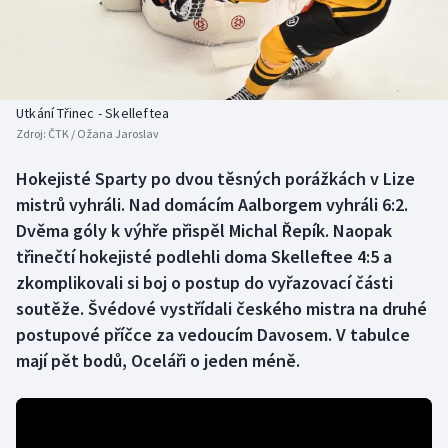
Atletika
Soutěže
Baseball a softbal
Historické návraty
Basketbal
Aplikace ČT sport
Utkání Třinec - Skelleftea
Zdroj:
ČTK / Ožana Jaroslav
Biatlon
AZ kvíz
Hokejisté Sparty po dvou těsných porážkách v Lize
mistrů vyhráli. Nad domácím Aalborgem vyhráli 6:2.
Boby a skeleton
Dvěma góly k výhře přispěl Michal Řepík. Naopak
Box
třinečtí hokejisté podlehli doma Skelleftee 4:5 a
zkomplikovali si boj o postup do vyřazovací části
Curling
soutěže. Švédové vystřídali českého mistra na druhé
postupové příčce za vedoucím Davosem. V tabulce
Cyklistika
mají pět bodů, Oceláři o jeden méně.
Dostihy
Florbal